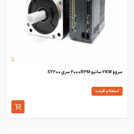
سروو 2KW سانیو 2000RPM سری SY200
استعلام قیمت