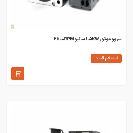
سروو موتور 1.5KW سانیو 2500RPM
استعلام قیمت