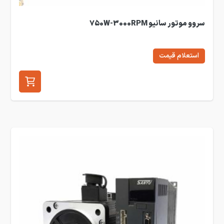
سروو موتور سانیو 750W-3000RPM
استعلام قیمت