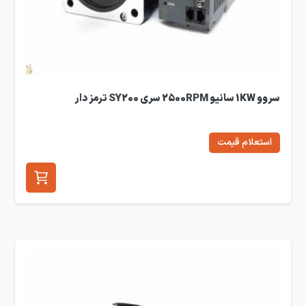
سروو 1KW سانیو 2500RPM سری SY200 ترمز دار
استعلام قیمت