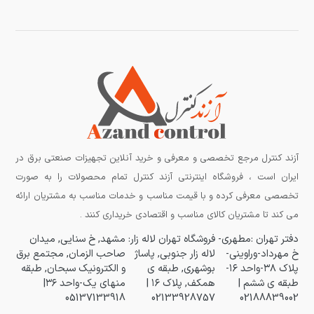
آزند کنترل مرجع تخصصی و معرفی و خرید آنلاین تجهیزات صنعتی برق در
ایران است ، فروشگاه اینترنتی آزند کنترل تمام محصولات را به صورت
تخصصی معرفی کرده و با قیمت مناسب و خدمات مناسب به مشتریان ارائه
می کند تا مشتریان کالای مناسب و اقتصادی خریداری کنند .
دفتر تهران :مطهری-
فروشگاه تهران لاله زار:
مشهد, خ سنایی, میدان
خ مهرداد-وراوینی-
لاله زار جنوبی, پاساژ
صاحب الزمان, مجتمع برق
پلاک ۳۸-واحد ۱۶-
بوشهری, طبقه ی
و الکترونیک سبحان, طبقه
طبقه ی ششم |
همکف, پلاک ۱۶ |
منهای یک-واحد ۳۶|
05137133918
02133928757
02188839002