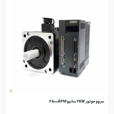
سروو موتور 2KW سانیو 2500RPM