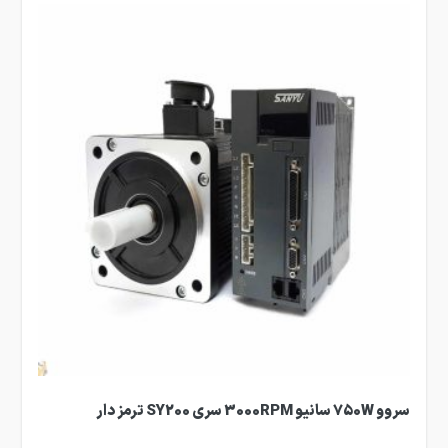
سروو 750W سانیو 3000RPM سری SY200 ترمز دار