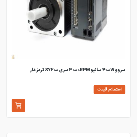
سروو 400W سانیو 3000RPM سری SY200 ترمز دار
استعلام قیمت