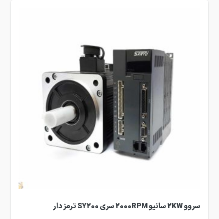
سروو 2KW سانیو 2000RPM سری SY200 ترمز دار