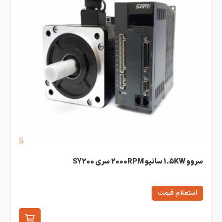
سروو 1.5KW سانیو 2000RPM سری SY200
استعلام قیمت