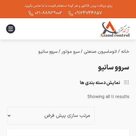
برای دریافت پیش فاکتور و هر گونه استعلام قیمت با ما تماس بگیرید.
021-88839002
09124744857
خانه
/
اتوماسیون صنعتی
/
سرو موتور
/
سروو سانیو
سروو سانیو
نمایش دسته بندی ها
Showing all 11 results