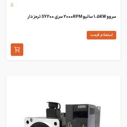
سروو 1.5KW سانیو 2000RPM سری SY200 ترمز دار
استعلام قیمت