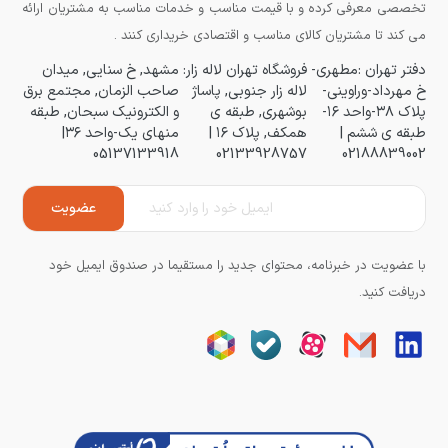
تخصصی معرفی کرده و با قیمت مناسب و خدمات مناسب به مشتریان ارائه
می کند تا مشتریان کالای مناسب و اقتصادی خریداری کنند .
دفتر تهران :مطهری-
فروشگاه تهران لاله زار:
مشهد, خ سنایی, میدان
خ مهرداد-وراوینی-
لاله زار جنوبی, پاساژ
صاحب الزمان, مجتمع برق
پلاک ۳۸-واحد ۱۶-
بوشهری, طبقه ی
و الکترونیک سبحان, طبقه
طبقه ی ششم |
همکف, پلاک ۱۶ |
منهای یک-واحد ۳۶|
05137133918
02133928757
02188839002
با عضویت در خبرنامه، محتوای جدید را مستقیما در صندوق ایمیل خود
دریافت کنید.