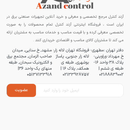
آزند کنترل مرجع تخصصی و معرفی و خرید آنلاین تجهیزات صنعتی برق در
ایران است ، فروشگاه اینترنتی آزند کنترل تمام محصولات را به صورت
تخصصی معرفی کرده و با قیمت مناسب و خدمات مناسب به مشتریان ارائه
می کند تا مشتریان کالای مناسب و اقتصادی خریداری کنند .
دفتر تهران :مطهری-
فروشگاه تهران لاله زار:
مشهد, خ سنایی, میدان
خ مهرداد-وراوینی-
لاله زار جنوبی, پاساژ
صاحب الزمان, مجتمع برق
پلاک ۳۸-واحد ۱۶-
بوشهری, طبقه ی
و الکترونیک سبحان, طبقه
طبقه ی ششم |
همکف, پلاک ۱۶ |
منهای یک-واحد ۳۶|
05137133918
02133928757
02188839002