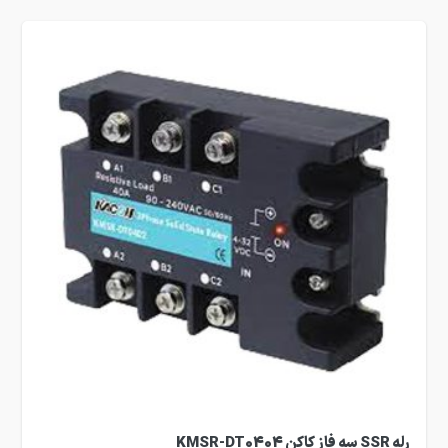
رله SSR سه فاز کاکن KMSR-DT0404