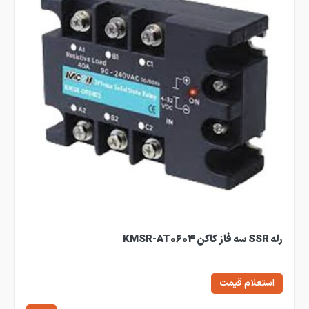
رله SSR سه فاز کاکن KMSR-AT0604
استعلام قیمت