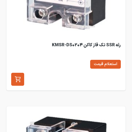
رله SSR تک فاز کاکن KMSR-DS0204
استعلام قیمت