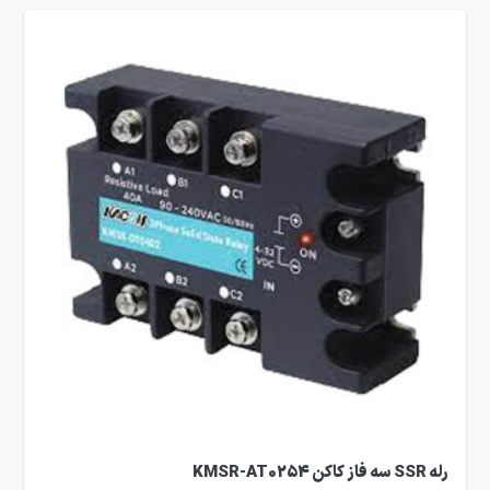
رله SSR سه فاز کاکن KMSR-AT0254