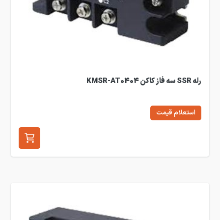
رله SSR سه فاز کاکن KMSR-AT0404
استعلام قیمت