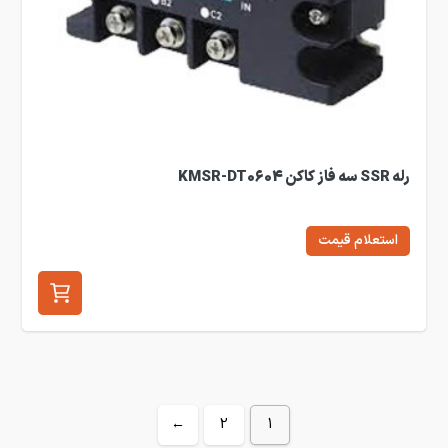
رله SSR سه فاز کاکن KMSR-DT0604
استعلام قیمت
←
2
1