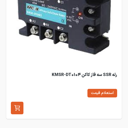
رله SSR سه فاز کاکن KMSR-DT0104
استعلام قیمت