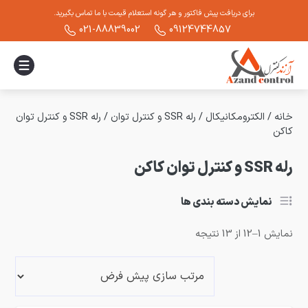
برای دریافت پیش فاکتور و هر گونه استعلام قیمت با ما تماس بگیرید.
021-88839002
09124744857
خانه
/
الکترومکانیکال
/
رله SSR و کنترل توان
/
رله SSR و کنترل توان
کاکن
رله SSR و کنترل توان کاکن
نمایش دسته بندی ها
نمایش 1–12 از 13 نتیجه