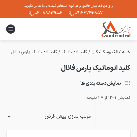
برای دریافت پیش فاکتور و هر گونه استعلام قیمت با ما تماس بگیرید.
021-88839002
09124744857
خانه
/
الکترومکانیکال
/
کلید اتوماتیک
/
کلید اتوماتیک پارس فانال
کلید اتوماتیک پارس فانال
نمایش دسته بندی ها
نمایش 1–12 از 28 نتیجه