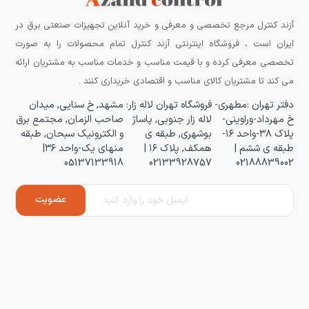
آزند کنترل مرجع تخصصی و معرفی و خرید آنلاین تجهیزات صنعتی برق در
ایران است ، فروشگاه اینترنتی آزند کنترل تمام محصولات را به صورت
تخصصی معرفی کرده و با قیمت مناسب و خدمات مناسب به مشتریان ارائه
می کند تا مشتریان کالای مناسب و اقتصادی خریداری کنند .
دفتر تهران :مطهری-
فروشگاه تهران لاله زار:
مشهد, خ سنایی, میدان
خ مهرداد-وراوینی-
لاله زار جنوبی, پاساژ
صاحب الزمان, مجتمع برق
پلاک ۳۸-واحد ۱۶-
بوشهری, طبقه ی
و الکترونیک سبحان, طبقه
طبقه ی ششم |
همکف, پلاک ۱۶ |
منهای یک-واحد ۳۶|
05137133918
02133928757
02188839002