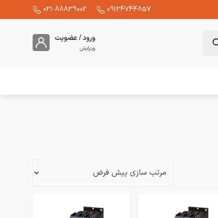
021-88839002
09124744857
ورود / عضویت
ویرایش