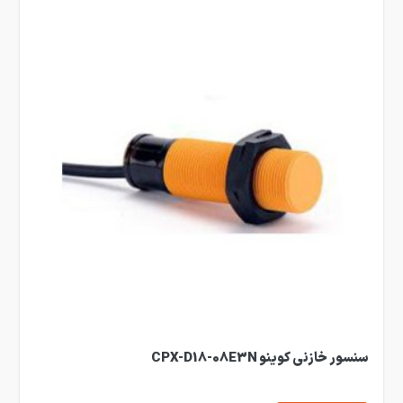
سنسور خازنی کوینو CPX-D18-08E3N