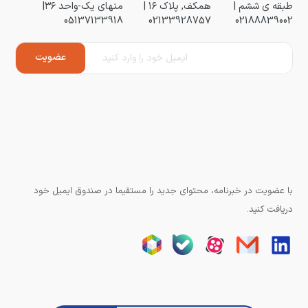
طبقه ی ششم |
همکف, پلاک ۱۶ |
منهای یک-واحد ۳۶|
05137133918
02133928757
02188839002
با عضویت در خبرنامه، محتوای جدید را مستقیما در صندوق ایمیل خود
دریافت کنید.