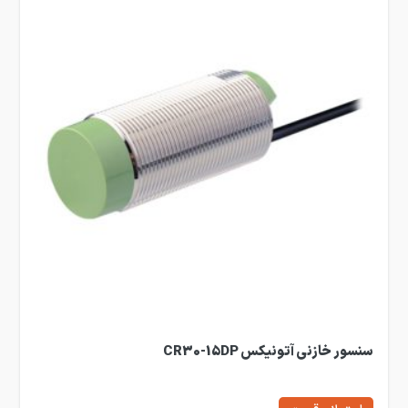
سنسور خازنی آتونیکس CR30-15DP