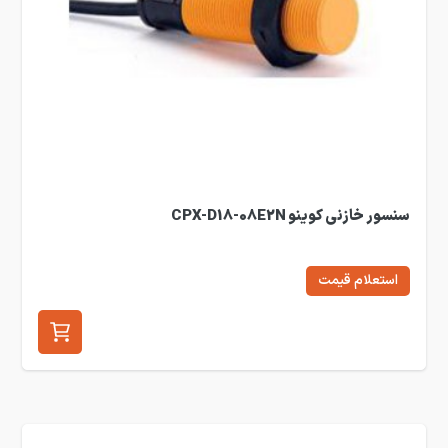
سنسور خازنی کوینو CPX-D18-08E2N
استعلام قیمت