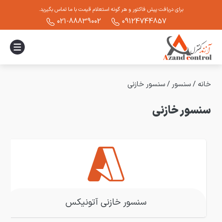
برای دریافت پیش فاکتور و هر گونه استعلام قیمت با ما تماس بگیرید.
021-88839002
09124744857
خانه
/
سنسور
/
سنسور خازنی
سنسور خازنی
سنسور خازنی آتونیکس