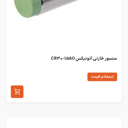
سنسور خازنی آتونیکس CR30-15AO
استعلام قیمت