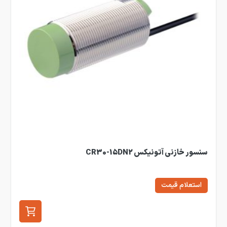
سنسور خازنی آتونیکس CR30-15DN2
استعلام قیمت