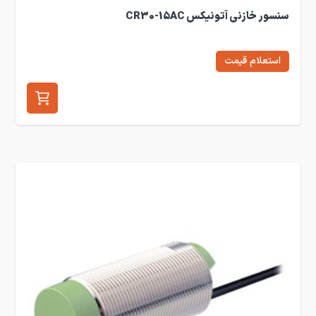
سنسور خازنی آتونیکس CR30-15AC
استعلام قیمت