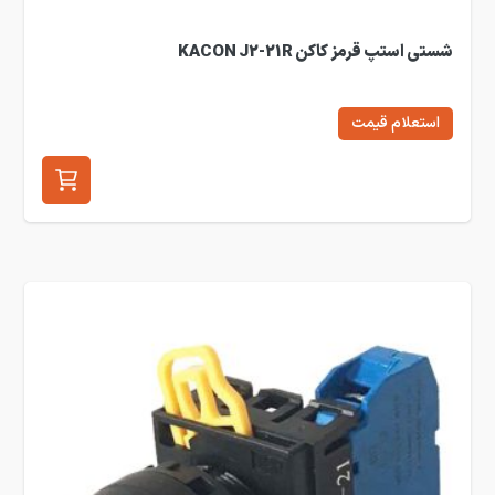
شستی استپ قرمز کاکن KACON J2-21R
استعلام قیمت