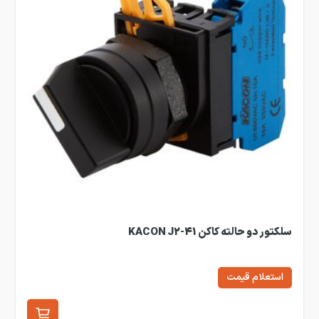
سلکتور دو حالته کاکن KACON J2-41
استعلام قیمت