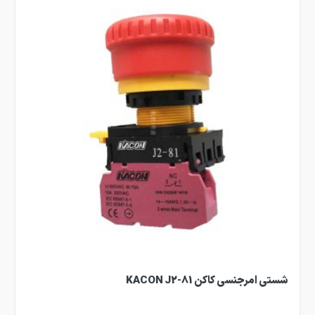
شستی امرجنسی کاکن KACON J2-81