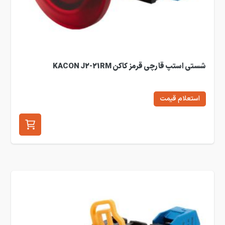
شستی استپ قارچی قرمز کاکن KACON J2-21RM
استعلام قیمت