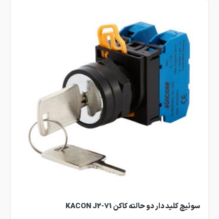
سوئیچ کلید دار دو حالته کاکن KACON J2-71