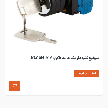
سوئیچ کلید دار یک حالته کاکن KACON J2-61
استعلام قیمت