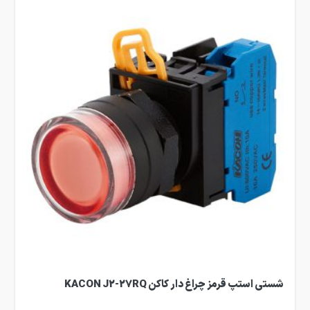
شستی استپ قرمز چراغ دار کاکن KACON J2-27RQ