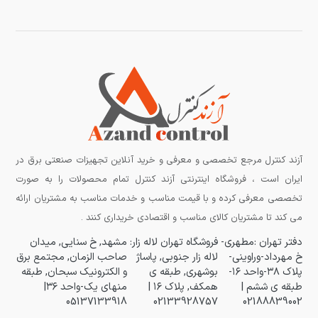
آزند کنترل مرجع تخصصی و معرفی و خرید آنلاین تجهیزات صنعتی برق در
ایران است ، فروشگاه اینترنتی آزند کنترل تمام محصولات را به صورت
تخصصی معرفی کرده و با قیمت مناسب و خدمات مناسب به مشتریان ارائه
می کند تا مشتریان کالای مناسب و اقتصادی خریداری کنند .
دفتر تهران :مطهری-
فروشگاه تهران لاله زار:
مشهد, خ سنایی, میدان
خ مهرداد-وراوینی-
لاله زار جنوبی, پاساژ
صاحب الزمان, مجتمع برق
پلاک ۳۸-واحد ۱۶-
بوشهری, طبقه ی
و الکترونیک سبحان, طبقه
طبقه ی ششم |
همکف, پلاک ۱۶ |
منهای یک-واحد ۳۶|
05137133918
02133928757
02188839002