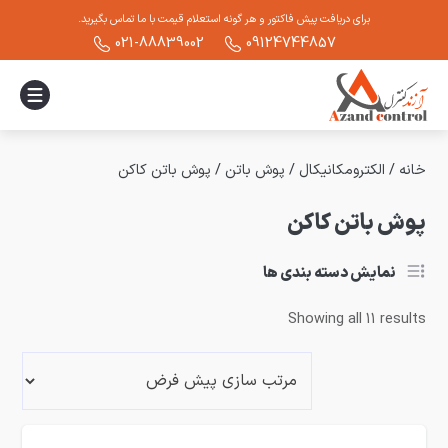
برای دریافت پیش فاکتور و هر گونه استعلام قیمت با ما تماس بگیرید.
021-88839002
09124744857
خانه
/
الکترومکانیکال
/
پوش باتن
/
پوش باتن کاکن
پوش باتن کاکن
نمایش دسته بندی ها
Showing all 11 results