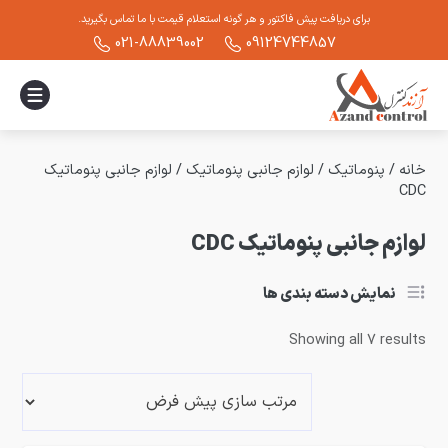
برای دریافت پیش فاکتور و هر گونه استعلام قیمت با ما تماس بگیرید.
021-88839002
09124744857
خانه
/
پنوماتیک
/
لوازم جانبی پنوماتیک
/
لوازم جانبی پنوماتیک
CDC
لوازم جانبی پنوماتیک CDC
نمایش دسته بندی ها
Showing all 7 results