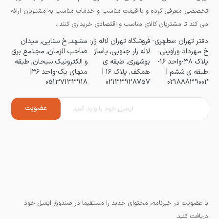
تخصصی معرفی کرده و با قیمت مناسب و خدمات مناسب به مشتریان ارائه
می کند تا مشتریان کالای مناسب و اقتصادی خریداری کنند .
دفتر تهران :مطهری-
فروشگاه تهران لاله زار:
مشهد, خ سنایی, میدان
خ مهرداد-وراوینی-
لاله زار جنوبی, پاساژ
صاحب الزمان, مجتمع برق
پلاک ۳۸-واحد ۱۶-
بوشهری, طبقه ی
و الکترونیک سبحان, طبقه
طبقه ی ششم |
همکف, پلاک ۱۶ |
منهای یک-واحد ۳۶|
05137133918
02133928757
02188839002
با عضویت در خبرنامه، محتوای جدید را مستقیما در صندوق ایمیل خود
دریافت کنید.