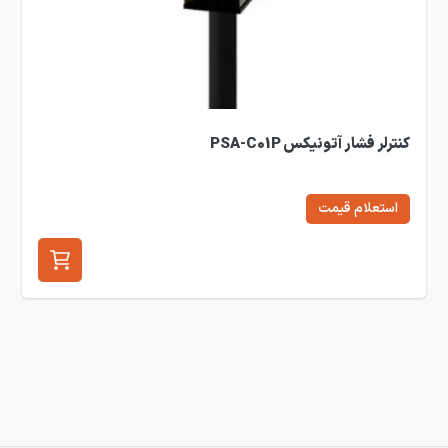
کنترلر فشار آتونیکس PSA-C01P
استعلام قیمت