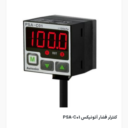
کنترلر فشار آتونیکس PSA-C01