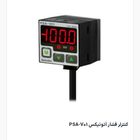
کنترلر فشار آتونیکس PSA-V01