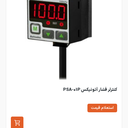
کنترلر فشار آتونیکس PSA-01P
استعلام قیمت