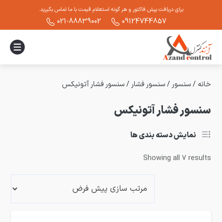
برای دریافت پیش فاکتور و هر گونه استعلام قیمت با ما تماس بگیرید.
021-88839002
09124744857
خانه
/
سنسور
/
سنسور فشار
/
سنسور فشار آتونیکس
سنسور فشار آتونیکس
نمایش دسته بندی ها
Showing all 7 results