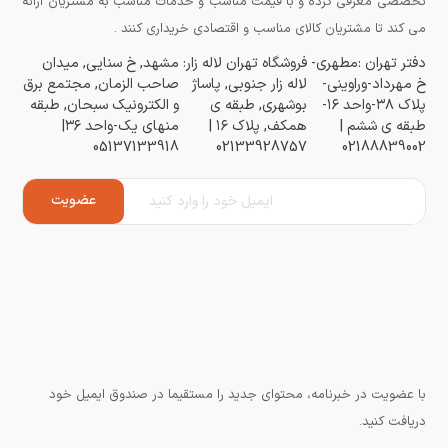
تخصصی معرفی کرده و با قیمت مناسب و خدمات مناسب به مشتریان ارائه
می کند تا مشتریان کالای مناسب و اقتصادی خریداری کنند .
دفتر تهران :مطهری-
فروشگاه تهران لاله زار:
مشهد, خ سنایی, میدان
خ مهرداد-وراوینی-
لاله زار جنوبی, پاساژ
صاحب الزمان, مجتمع برق
پلاک ۳۸-واحد ۱۶-
بوشهری, طبقه ی
و الکترونیک سبحان, طبقه
طبقه ی ششم |
همکف, پلاک ۱۶ |
منهای یک-واحد ۳۶|
05137133918
02133928757
02188839002
با عضویت در خبرنامه، محتوای جدید را مستقیما در صندوق ایمیل خود
دریافت کنید.