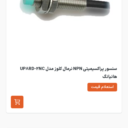
سنسور پراکسیمیتی NPN نرمال کلوز مدل UP8RD-2NC
هانیانگ
استعلام قیمت