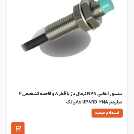
سنسور القایی NPN نرمال باز با قطر 8 و فاصله تشخیص 2
میلیمتر UP8RD-2NA هانیانگ
استعلام قیمت