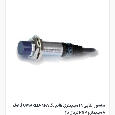
سنسور القایی 18 میلیمتری هانیانگ UP18RLD-8PA فاصله
8 میلیمتر و PNP نرمال باز