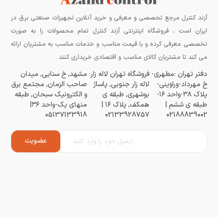
آزند کنترل مرجع تخصصی و معرفی و خرید آنلاین تجهیزات صنعتی برق در
ایران است ، فروشگاه اینترنتی آزند کنترل تمام محصولات را به صورت
تخصصی معرفی کرده و با قیمت مناسب و خدمات مناسب به مشتریان ارائه
می کند تا مشتریان کالای مناسب و اقتصادی خریداری کنند .
دفتر تهران :مطهری-
فروشگاه تهران لاله زار:
مشهد, خ سنایی, میدان
خ مهرداد-وراوینی-
لاله زار جنوبی, پاساژ
صاحب الزمان, مجتمع برق
پلاک ۳۸-واحد ۱۶-
بوشهری, طبقه ی
و الکترونیک سبحان, طبقه
طبقه ی ششم |
همکف, پلاک ۱۶ |
منهای یک-واحد ۳۶|
05137133918
02133928757
02188839002