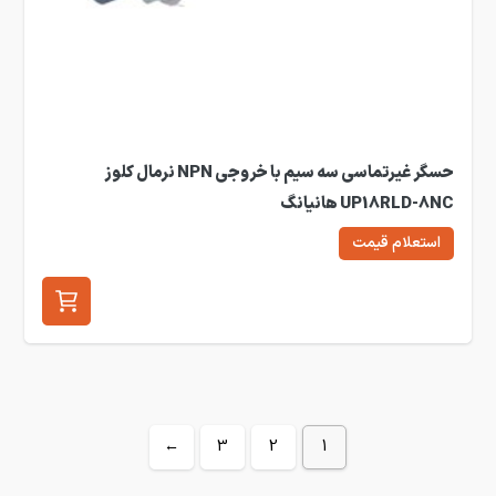
حسگر غیرتماسی سه سیم با خروجی NPN نرمال کلوز
UP18RLD-8NC هانیانگ
استعلام قیمت
←
3
2
1