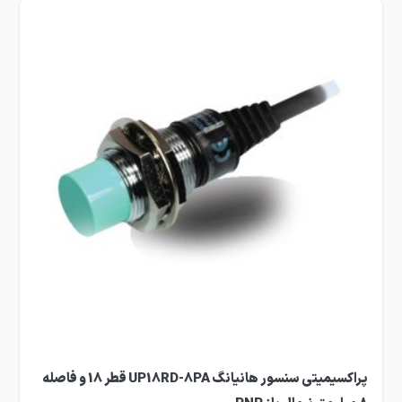
پراکسیمیتی سنسور هانیانگ UP18RD-8PA قطر 18 و فاصله