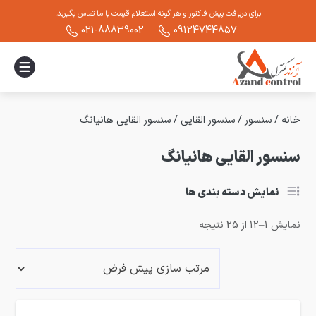
برای دریافت پیش فاکتور و هر گونه استعلام قیمت با ما تماس بگیرید.
021-88839002
09124744857
خانه
/
سنسور
/
سنسور القایی
/
سنسور القایی هانیانگ
سنسور القایی هانیانگ
نمایش دسته بندی ها
نمایش 1–12 از 25 نتیجه