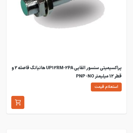
پراکسیمیتی سنسور القایی UP12RM-2PA هانیانگ فاصله 2 و
قطر 12 میلیمتر PNP -NO
استعلام قیمت