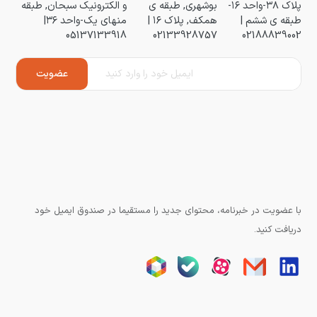
پلاک ۳۸-واحد ۱۶-
بوشهری, طبقه ی
و الکترونیک سبحان, طبقه
طبقه ی ششم |
همکف, پلاک ۱۶ |
منهای یک-واحد ۳۶|
05137133918
02133928757
02188839002
با عضویت در خبرنامه، محتوای جدید را مستقیما در صندوق ایمیل خود
دریافت کنید.