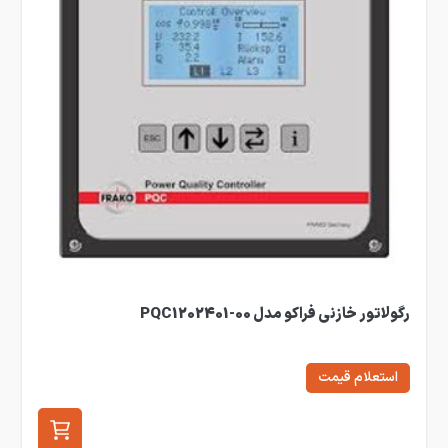
رگولاتور خازنی فراکو مدل PQC1202401-00
استعلام قیمت