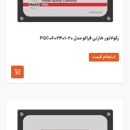
رگولاتور خازنی فراکو مدل PQC0602401-20
استعلام قیمت