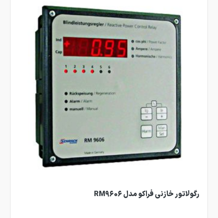
رگولاتور خازنی فراکو مدل RM9606