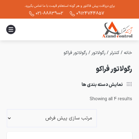
برای دریافت پیش فاکتور و هر گونه استعلام قیمت با ما تماس بگیرید.
021-88839002
09124744857
خانه
/
کنترلر
/
رگولاتور
/
رگولاتور فراکو
رگولاتور فراکو
نمایش دسته بندی ها
Showing all 4 results