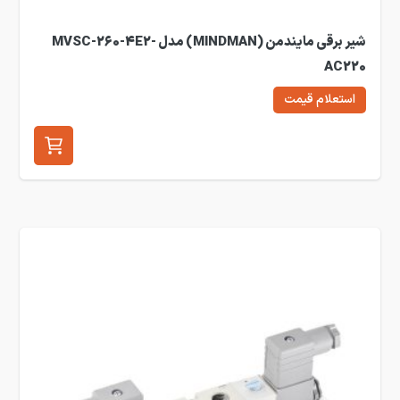
شیر برقی مایندمن (MINDMAN) مدل MVSC-260-4E2-
AC220
استعلام قیمت