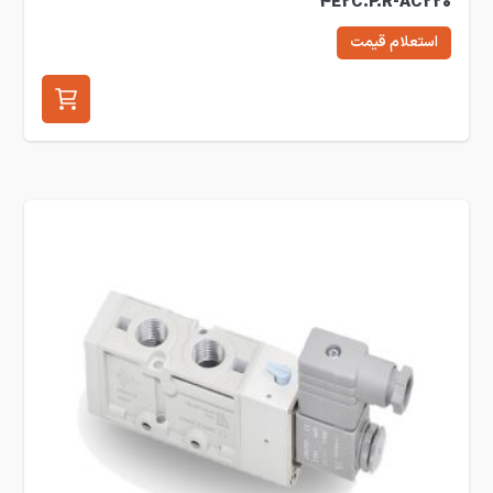
4E2C.P.R-AC220
استعلام قیمت