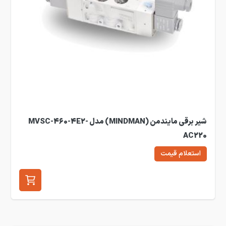
شیر برقی مایندمن (MINDMAN) مدل MVSC-460-4E2-
AC220
استعلام قیمت