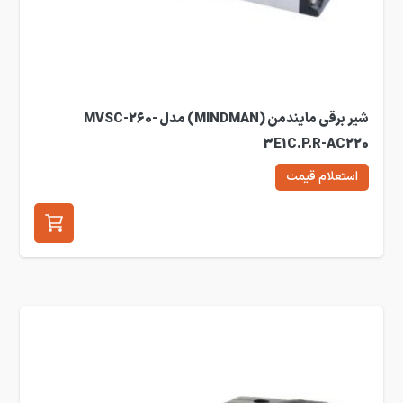
شیر برقی مایندمن (MINDMAN) مدل MVSC-260-
3E1C.P.R-AC220
استعلام قیمت