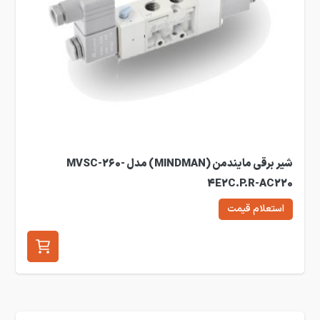
شیر برقی مایندمن (MINDMAN) مدل MVSC-260-
4E2C.P.R-AC220
استعلام قیمت