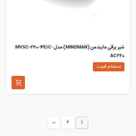
شیر برقی مایندمن (MINDMAN) مدل MVSC-220-4E1C-
AC220
استعلام قیمت
←
2
1