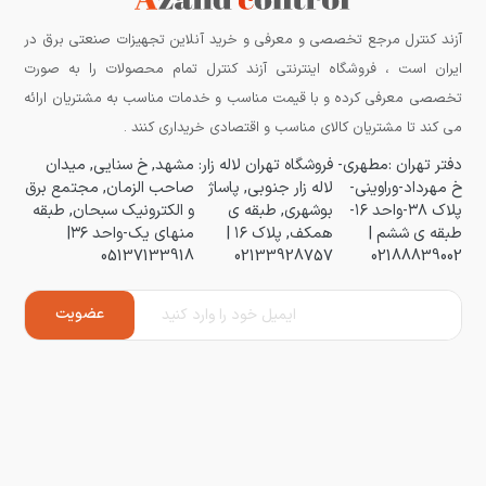
آزند کنترل مرجع تخصصی و معرفی و خرید آنلاین تجهیزات صنعتی برق در
ایران است ، فروشگاه اینترنتی آزند کنترل تمام محصولات را به صورت
تخصصی معرفی کرده و با قیمت مناسب و خدمات مناسب به مشتریان ارائه
می کند تا مشتریان کالای مناسب و اقتصادی خریداری کنند .
دفتر تهران :مطهری-
فروشگاه تهران لاله زار:
مشهد, خ سنایی, میدان
خ مهرداد-وراوینی-
لاله زار جنوبی, پاساژ
صاحب الزمان, مجتمع برق
پلاک ۳۸-واحد ۱۶-
بوشهری, طبقه ی
و الکترونیک سبحان, طبقه
طبقه ی ششم |
همکف, پلاک ۱۶ |
منهای یک-واحد ۳۶|
05137133918
02133928757
02188839002