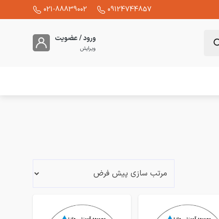
021-88839002
09124744857
ورود / عضویت
ویرایش