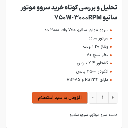
تحلیل و بررسی کوتاه خرید سروو موتور
سانیو 750W-3000RPM
سروو موتور سانیو 750 وات 3000 دور
موتور ساده
ولتاژ 220 ولت
قطر فلنچ 80
گشتاور 2.4 نیوتن
انکودر 2500 پالس
دارای RS232 و RS485
سروو موتور سانیو 750W-3000RPM عدد
+
-
افزودن به سبد استعلام
دسته:
سرو موتور
,
سروو سانیو