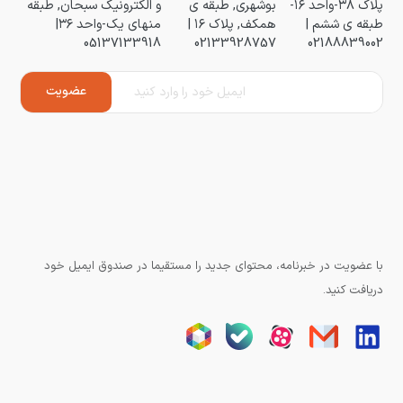
پلاک ۳۸-واحد ۱۶-
بوشهری, طبقه ی
و الکترونیک سبحان, طبقه
طبقه ی ششم |
همکف, پلاک ۱۶ |
منهای یک-واحد ۳۶|
05137133918
02133928757
02188839002
با عضویت در خبرنامه، محتوای جدید را مستقیما در صندوق ایمیل خود
دریافت کنید.