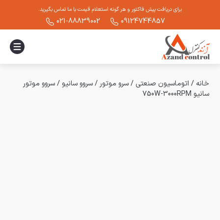
برای دریافت پیش فاکتور و هر گونه استعلام قیمت با ما تماس بگیرید.
021-88839002
09124744857
خانه
/
اتوماسیون صنعتی
/
سرو موتور
/
سروو سانیو
/
سروو موتور
سانیو 750W-3000RPM