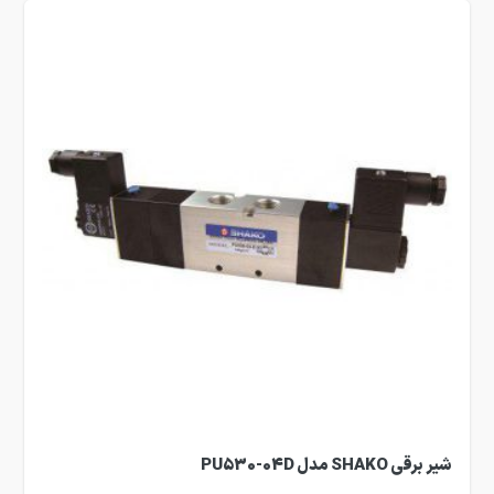
شیر برقی SHAKO مدل PU530-04D