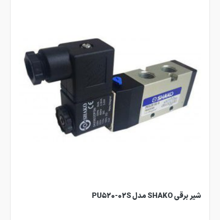
شیر برقی SHAKO مدل PU520-02S