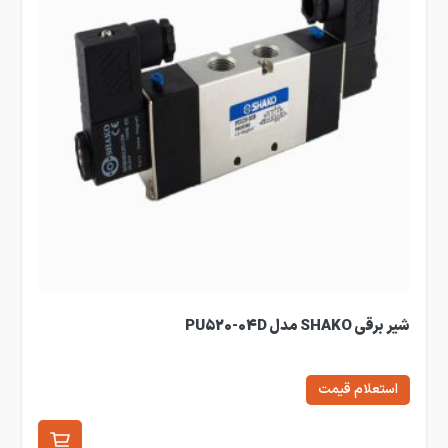
شیر برقی SHAKO مدل PU520-04D
استعلام قیمت