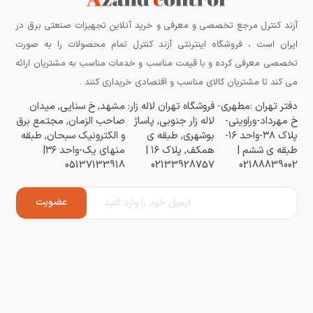
آزند کنترل مرجع تخصصی و معرفی و خرید آنلاین تجهیزات صنعتی برق در
ایران است ، فروشگاه اینترنتی آزند کنترل تمام محصولات را به صورت
تخصصی معرفی کرده و با قیمت مناسب و خدمات مناسب به مشتریان ارائه
می کند تا مشتریان کالای مناسب و اقتصادی خریداری کنند .
دفتر تهران :مطهری-
فروشگاه تهران لاله زار:
مشهد, خ سنایی, میدان
خ مهرداد-وراوینی-
لاله زار جنوبی, پاساژ
صاحب الزمان, مجتمع برق
پلاک ۳۸-واحد ۱۶-
بوشهری, طبقه ی
و الکترونیک سبحان, طبقه
طبقه ی ششم |
همکف, پلاک ۱۶ |
منهای یک-واحد ۳۶|
05137133918
02133928757
02188839002