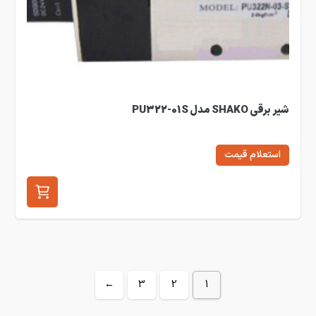
شیر برقی SHAKO مدل PU322-01S
استعلام قیمت
←
3
2
1