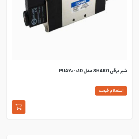
شیر برقی SHAKO مدل PU520-01D
استعلام قیمت