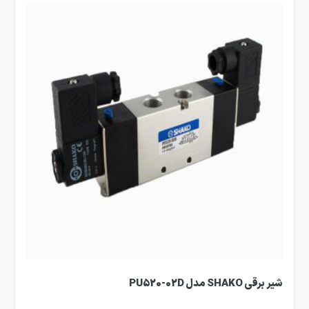
شیر برقی SHAKO مدل PU520-02D