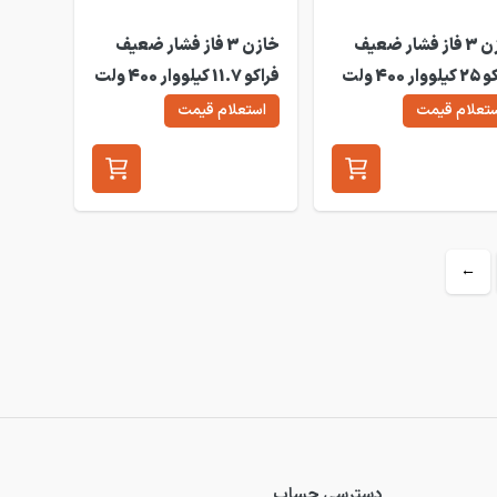
خازن 3 فاز فشار ضعیف
خازن 3 فاز فشار ضعیف
فراکو 25 کیلووار 400 ولت
فراکو 11.7 کیلووار 400 ولت
LKT11.7-400DL
LKT25-40
تعلام قیمت
استعلام قیمت
←
دسترسی حساب