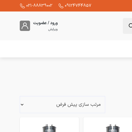
021-88839002
09124744857
ورود / عضویت
ویرایش