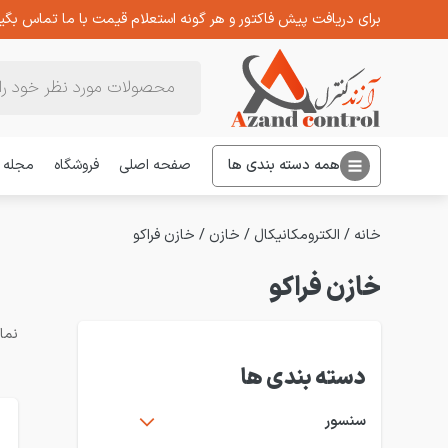
برای دریافت پیش فاکتور و هر گونه استعلام قیمت با ما تماس بگیر
Products
search
همه دسته بندی ها
صفحه اصلی
فروشگاه
مجله
خانه
/
الکترومکانیکال
/
خازن
/
خازن فراکو
خازن فراکو
نمایش 1–2
دسته بندی ها
سنسور