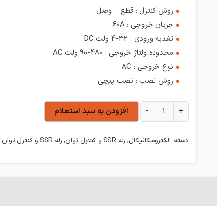
روش کنترل : قطع – وصل
جریان خروجی : 60A
تغذیه ورودی : 32-4 ولت DC
محدوده ولتاژ خروجی : 480-90 ولت AC
نوع خروجی : AC
روش نصب : نصب پیچی
رله SSR سه فاز کاکن KMSR-DT0604 عدد
+
-
افزودن به سبد استعلام
دسته:
الکترومکانیکال
,
رله SSR و کنترل توان
,
رله SSR و کنترل توان کاکن