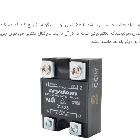
SSR مخفف Solid State Relay به معنی کلیدهای الکترونیکی و یا رله حالت جامد م
ه دیگر رله ها داشته باشد.