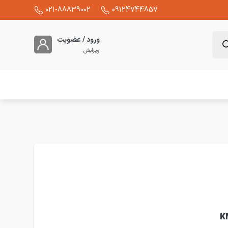
021-88839002
09124744857
ورود / عضویت
ویرایش