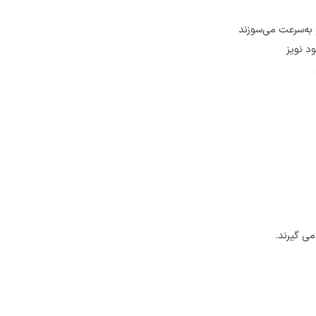
به‌سرعت می‌سوزند
د نویز
می ­گیرند.