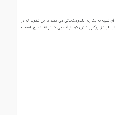
ی­ باشد. SSR را می توان اینگونه تشریح کرد که عملکرد آن شبیه به یک رله الکترومکانیکی می­ باشد با این تفاوت که در
این رله ها هیچ قسمت متحرکی وجود ندارد. در واقع SSR یک المان سوئیچینگ الکترونیکی است که در آن با یک سیگنال کنترلی می ­توان جریان یا ولتاژ بزرگتر را کنترل کرد. از آنجایی که در SSR هیچ قسمت