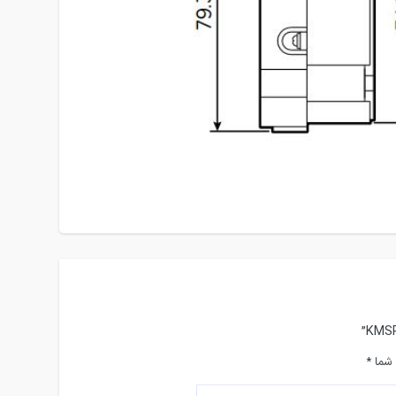
 شما
*