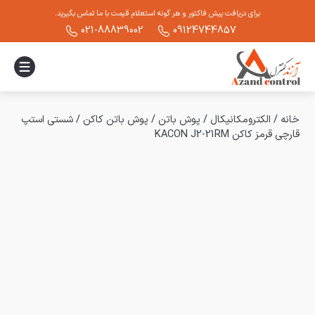
برای دریافت پیش فاکتور و هر گونه استعلام قیمت با ما تماس بگیرید.
021-88839002
09124744857
خانه
/
الکترومکانیکال
/
پوش باتن
/
پوش باتن کاکن
/
شستی استپ
قارچی قرمز کاکن KACON J2-21RM