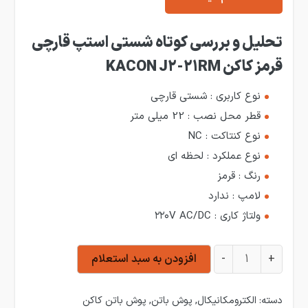
تحلیل و بررسی کوتاه شستی استپ قارچی
قرمز کاکن KACON J2-21RM
نوع کاربری : شستی قارچی
قطر محل نصب : 22 میلی متر
نوع کنتاکت : NC
نوع عملکرد : لحظه ای
رنگ : قرمز
لامپ : ندارد
ولتاژ کاری : ۲۲۰V AC/DC
شستی استپ قارچی قرمز کاکن KACON J2-21RM عدد
+
-
افزودن به سبد استعلام
دسته:
الکترومکانیکال
,
پوش باتن
,
پوش باتن کاکن