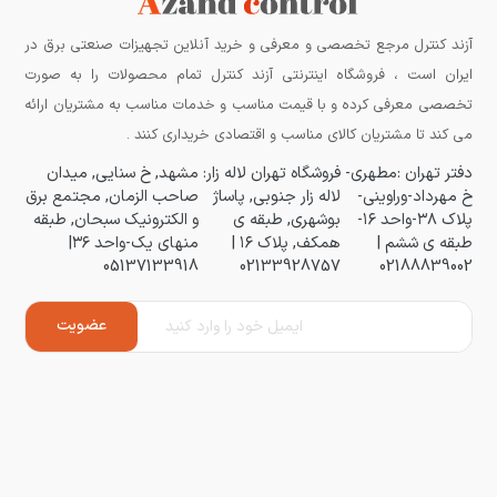
آزند کنترل مرجع تخصصی و معرفی و خرید آنلاین تجهیزات صنعتی برق در
ایران است ، فروشگاه اینترنتی آزند کنترل تمام محصولات را به صورت
تخصصی معرفی کرده و با قیمت مناسب و خدمات مناسب به مشتریان ارائه
می کند تا مشتریان کالای مناسب و اقتصادی خریداری کنند .
دفتر تهران :مطهری-
فروشگاه تهران لاله زار:
مشهد, خ سنایی, میدان
خ مهرداد-وراوینی-
لاله زار جنوبی, پاساژ
صاحب الزمان, مجتمع برق
پلاک ۳۸-واحد ۱۶-
بوشهری, طبقه ی
و الکترونیک سبحان, طبقه
طبقه ی ششم |
همکف, پلاک ۱۶ |
منهای یک-واحد ۳۶|
05137133918
02133928757
02188839002