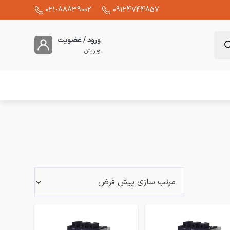
021-88839002
09124744857
ورود / عضویت
ویرایش