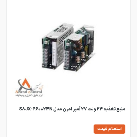
منبع تغذیه 24 ولت 27 آمپر امرن مدل S8JX-P60024N
استعلام قیمت