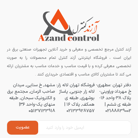
آزند کنترل مرجع تخصصی و معرفی و خرید آنلاین تجهیزات صنعتی برق در
ایران است ، فروشگاه اینترنتی آزند کنترل تمام محصولات را به صورت
تخصصی معرفی کرده و با قیمت مناسب و خدمات مناسب به مشتریان ارائه
می کند تا مشتریان کالای مناسب و اقتصادی خریداری کنند .
دفتر تهران :مطهری-
فروشگاه تهران لاله زار:
مشهد, خ سنایی, میدان
خ مهرداد-وراوینی-
لاله زار جنوبی, پاساژ
صاحب الزمان, مجتمع برق
پلاک ۳۸-واحد ۱۶-
بوشهری, طبقه ی
و الکترونیک سبحان, طبقه
طبقه ی ششم |
همکف, پلاک ۱۶ |
منهای یک-واحد ۳۶|
05137133918
02133928757
02188839002