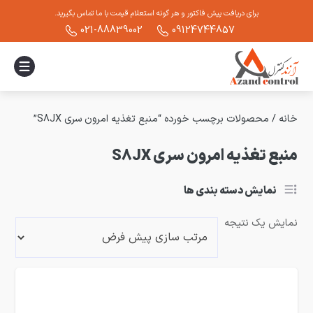
برای دریافت پیش فاکتور و هر گونه استعلام قیمت با ما تماس بگیرید.
021-88839002
09124744857
خانه
/ محصولات برچسب خورده “منبع تغذیه امرون سری S8JX”
منبع تغذیه امرون سری S8JX
نمایش دسته بندی ها
نمایش یک نتیجه