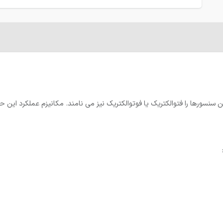
سورها را فتوالکتریک یا فوتوالکتریک نیز می نامند. مکانیزم عملکرد این ح