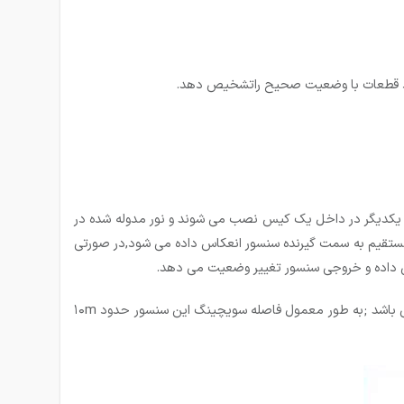
 فقط قطعات با وضعیت صحیح راتشخیص دهد.
نار یکدیگر در داخل یک کیس نصب می شوند و نور مدوله شده در
 مستقیم به سمت گیرنده سنسور انعکاس داده می شود,در صورتی
یص داده و خروجی سنسور تغییر وضعیت می دهد.
سنسور نوری رفلکتوری فاصله سویچینگ بیشتری نسبت به سنسور نوری یک طرفه دارد اما فاصله سویچینگ آن کمتر از سنسور نوری دو طرفه می باشد ;به طور معمول فاصله سویچینگ این سنسور حدود ۱۰m