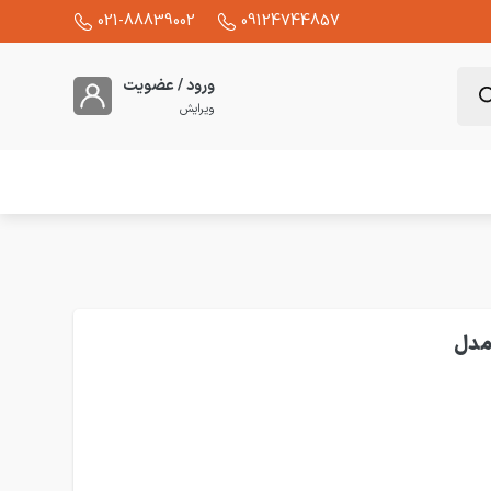
021-88839002
09124744857
ورود / عضویت
ویرایش
قطر 30 میلیمتر مدل