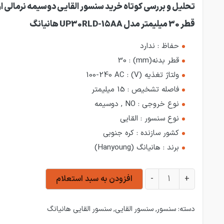
تحلیل و بررسی کوتاه خرید سنسور القایی دوسیمه نرمالی او
قطر 30 میلیمتر مدل UP30RLD-15AA هانیانگ
حفاظ :
ندارد
قطر بدنه(mm) :
30
ولتاژ تغذیه (V) :
100-240 AC
فاصله تشخیص :
15 میلیمتر
نوع خروجی :
NO , دوسیمه
نوع سنسور :
القایی
کشور سازنده :
کره جنوبی
برند :
هانیانگ (Hanyoung)
سنسور القایی دوسیمه نرمالی اوپن با قطر 30 میلیمتر مدل UP30RLD-15AA هانیانگ عدد
+
-
افزودن به سبد استعلام
دسته:
سنسور
,
سنسور القایی
,
سنسور القایی هانیانگ