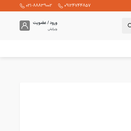
021-88839002
09124744857
ورود / عضویت
ویرایش