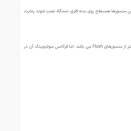
عدد از این سنسورها همسطح روی بدنه فلزی دستگاه نصب شوند رعایت
در سنسورهای Unshielded) Non-Flush) قسمت حساس سنسور خارج از پوسته فلزی آن می باشد. فاصله سوئیچینگ این نوع سنسورها بیشتر از سنسورهای Flush می باشد. اما فرکانس سوئیچینگ آن در