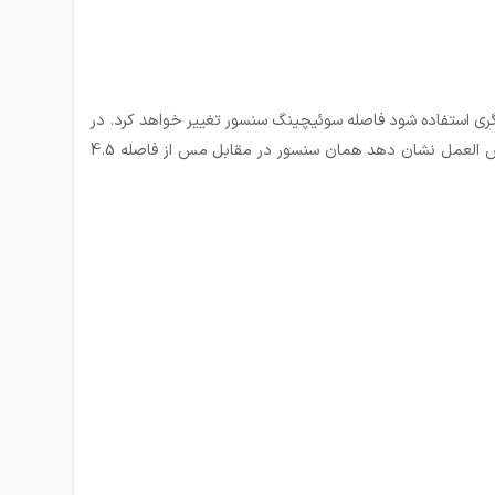
دیگری استفاده شود فاصله سوئیچینگ سنسور تغییر خواهد كرد. در
جدول روبه رو ضریب تبدیل برخی از فلزات ذكر شده است. بعنوان مثال هرگاه یك سنسور القایی در مقابل فولاد از فاصله 10 میلی متری عكس العمل نشان دهد همان سنسور در مقابل مس از فاصله 4.5