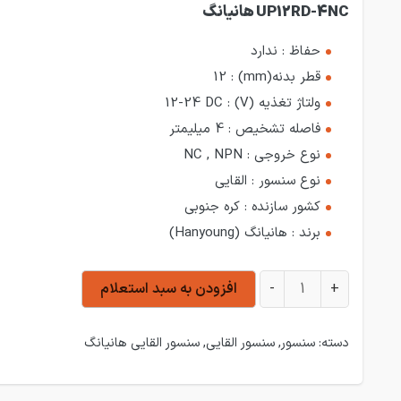
UP12RD-4NC هانیانگ
حفاظ :
ندارد
قطر بدنه(mm) :
12
ولتاژ تغذیه (V) :
12-24 DC
فاصله تشخیص :
4 میلیمتر
نوع خروجی :
NC , NPN
نوع سنسور :
القایی
کشور سازنده :
کره جنوبی
برند :
هانیانگ (Hanyoung)
حسگر مجاورتی القایی نرمال بسته UP12RD-4NC هانیانگ عدد
+
-
افزودن به سبد استعلام
دسته:
سنسور
,
سنسور القایی
,
سنسور القایی هانیانگ