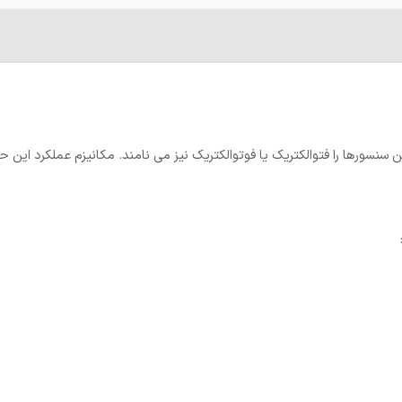
سورها را فتوالکتریک یا فوتوالکتریک نیز می نامند. مکانیزم عملکرد این ح