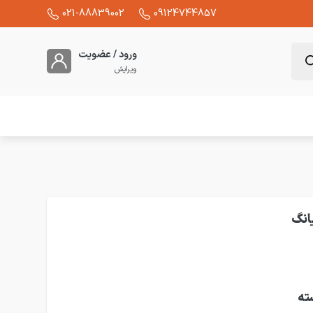
021-88839002
09124744857
ورود / عضویت
ویرایش
ته