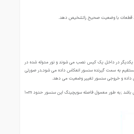
 فقط قطعات با وضعیت صحیح راتشخیص دهد.
نار یکدیگر در داخل یک کیس نصب می شوند و نور مدوله شده در
 مستقیم به سمت گیرنده سنسور انعکاس داده می شود,در صورتی
یص داده و خروجی سنسور تغییر وضعیت می دهد.
سنسور نوری رفلکتوری فاصله سویچینگ بیشتری نسبت به سنسور نوری یک طرفه دارد اما فاصله سویچینگ آن کمتر از سنسور نوری دو طرفه می باشد ;به طور معمول فاصله سویچینگ این سنسور حدود ۱۰m