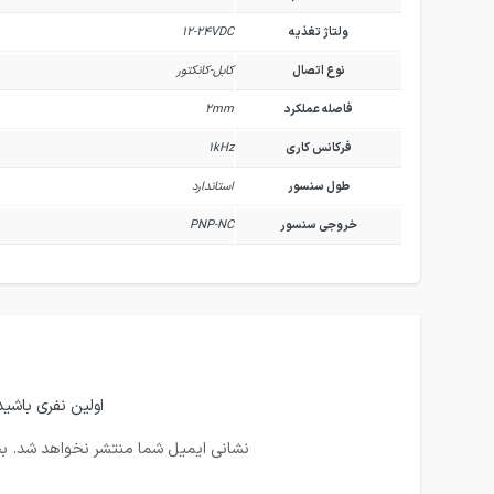
ولتاژ تغذیه
12-24VDC
نوع اتصال
کابل-کانکتور
فاصله عملکرد
2mm
فرکانس کاری
1kHz
طول سنسور
استاندارد
خروجی سنسور
PNP-NC
اولین نفری باشید که د
نشانی ایمیل شما منتشر نخواهد شد.
بخ