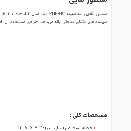
سنسور القایی
سیستم‌های کنترلی صنعتی ارائه می‌دهد. طراحی مستحکم آن، امک
مشخصات کلی :
فاصله تشخیص (میلی متر) : 2، 4، 5، 8، 12