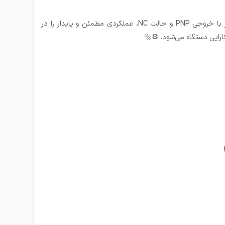
سنسور القایی سه سیمه PNP-NC دلتا مدل IS-E1202-BPCB2 یک حسگر دقیق برای تشخیص اجسام فلزی بدون تماس است. این سنسور با خروجی PNP و حالت NC، عملکردی مطمئن و پایدار را در
رایی دستگاه می‌شود. ⚙️🔩