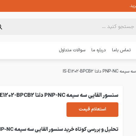
ید.
تماس باما
درباره ما
سوالات متداول
دلتا IS-E1202-BPCB2
سنسور القایی سه سیمه PNP-NC دلتا IS-E1202-BPCB2
استعلام قیمت