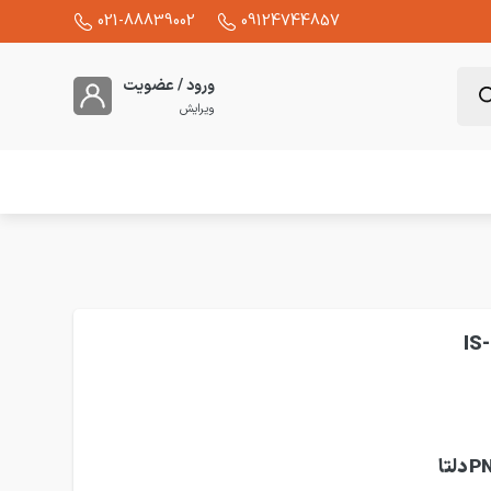
021-88839002
09124744857
ورود / عضویت
ویرایش
تحلیل و بررسی کوتاه خرید سنسور القایی سه سیمه PNP-NC دلتا