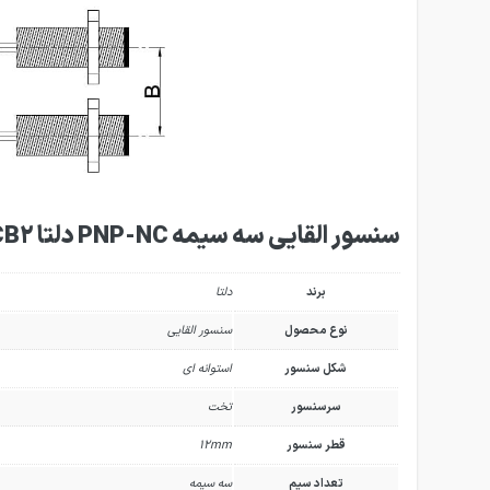
سنسور القایی سه سیمه PNP-NC دلتا IS-E1202-BPCB2
برند
دلتا
نوع محصول
سنسور القایی
شکل سنسور
استوانه ای
سرسنسور
تخت
قطر سنسور
12mm
تعداد سیم
سه سیمه