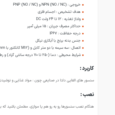
خروجی : NPN (NO / NC) و PNP (NO / NC)
هدف تشخیص : اجسام فلزی
ولتاژ تغذیه : 12 تا 24 ولت DC
حداکثر مصرف جریان : 15 میلی آمپر
درجه حفاظت : IP67
جنس بدنه برنج با آبکاری نیکل
اتصال : سه سیمه با دو متر کابل و (M12 کانکتور با 200mm کابل)
شرایط محیطی : دما (-25 تا 70 درجه سانتی گراد) و رطوبت (50% RH)
کاربرد :
سنسور های القایی دلتا در صنایعی چون : مواد غذایی و نوشیدنی، ب
نصب :
هنگام نصب سنسورها رو به رو هم یا موازی، مطمئن باشید که برا