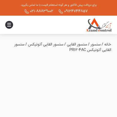
برای دریافت پیش فاکتور و هر گونه استعلام قیمت با ما تماس بگیرید.
021-88839002
09124744857
خانه
/
سنسور
/
سنسور القایی
/
سنسور القایی آتونیکس
/
سنسور
القایی آتونیکس PR12-4AC