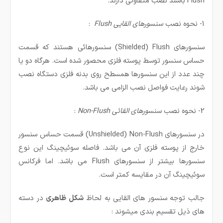
Flush باشند نصب متفاوتی دارند.
1- نحوه نصب
سنسورهای القایی
Flush
:
سنسورهای Shielded) Flush) سنسورهائی هستند که قسمت
حساس سنسور توسط پوسته فلزی محصور شده است. هرگاه دو یا
چند عدد از این سنسورها همسطح روی بدنه فلزی دستگاه نصب
شوند رعایت فواصل نصب الزامی می باشد.
2- نحوه نصب
سنسورهای القائی
Non-Flush
:
در سنسورهای Unshielded) Non-Flush) قسمت حساس سنسور
خارج از پوسته فلزی آن می باشد. فاصله سوئیچینگ این نوع
سنسورها بیشتر از سنسورهای Flush می باشد. اما فرکانس
سوئیچینگ آن در مقایسه کمتر است.
جالب توجه سنسور های القایی به لحاظ
شكل ظاهری
در دسته
های ذیل تقسیم بندی میشوند :