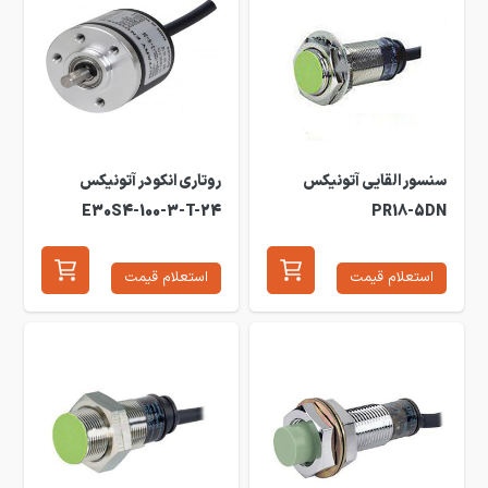
سنسور القایی آتونیکس
روتاری انکودر آتونیکس
E30S4-100-3-T-24
PR18-5DN
استعلام قیمت
استعلام قیمت