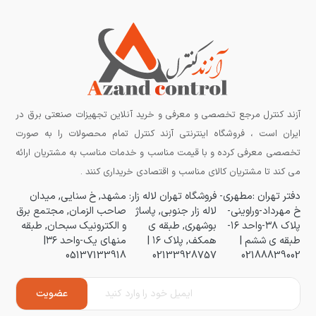
آزند کنترل مرجع تخصصی و معرفی و خرید آنلاین تجهیزات صنعتی برق در
ایران است ، فروشگاه اینترنتی آزند کنترل تمام محصولات را به صورت
تخصصی معرفی کرده و با قیمت مناسب و خدمات مناسب به مشتریان ارائه
می کند تا مشتریان کالای مناسب و اقتصادی خریداری کنند .
دفتر تهران :مطهری-
فروشگاه تهران لاله زار:
مشهد, خ سنایی, میدان
خ مهرداد-وراوینی-
لاله زار جنوبی, پاساژ
صاحب الزمان, مجتمع برق
پلاک ۳۸-واحد ۱۶-
بوشهری, طبقه ی
و الکترونیک سبحان, طبقه
طبقه ی ششم |
همکف, پلاک ۱۶ |
منهای یک-واحد ۳۶|
05137133918
02133928757
02188839002