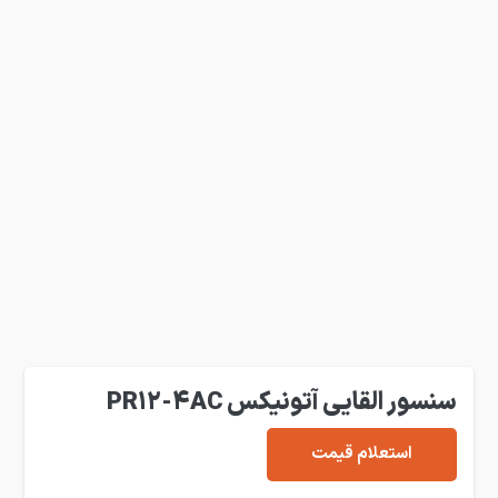
سنسور القایی آتونیکس PR12-4AC
استعلام قیمت