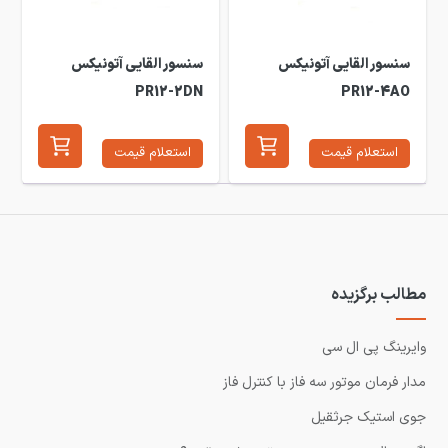
سنسور القایی آتونیکس
سنسور القایی آتونیکس
PR12-2DN
PR12-4AO
استعلام قیمت
استعلام قیمت
مطالب برگزیده
وایرینگ پی ال سی
مدار فرمان موتور سه فاز با کنترل فاز
جوی استیک جرثقیل