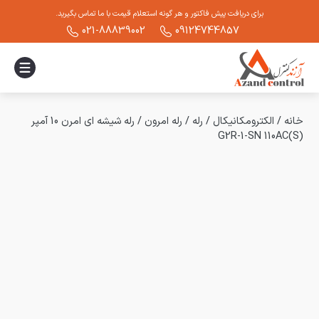
برای دریافت پیش فاکتور و هر گونه استعلام قیمت با ما تماس بگیرید.
021-88839002
09124744857
خانه
/
الکترومکانیکال
/
رله
/
رله امرون
/
رله شیشه ای امرن 10 آمپر
(G2R-1-SN 110AC(S