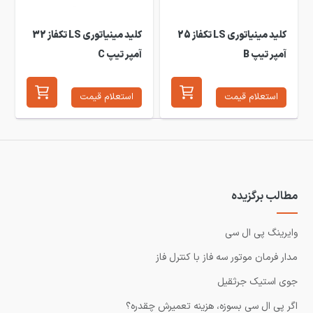
کلید مینیاتوری LS تکفاز 25
کلید مینیاتوری LS تکفاز 32
آمپر تیپ B
آمپر تیپ C
استعلام قیمت
استعلام قیمت
مطالب برگزیده
وایرینگ پی ال سی
مدار فرمان موتور سه فاز با کنترل فاز
جوی استیک جرثقیل
اگر پی ال سی بسوزه، هزینه تعمیرش چقدره؟