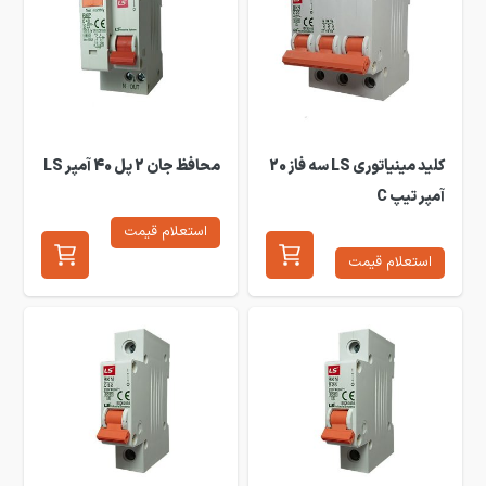
کلید مینیاتوری LS سه فاز 20
محافظ جان 2 پل 40 آمپر LS
آمپر تیپ C
استعلام قیمت
استعلام قیمت