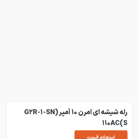
رله شیشه ای امرن 10 آمپر (G2R-1-SN
110AC(S
استعلام قیمت