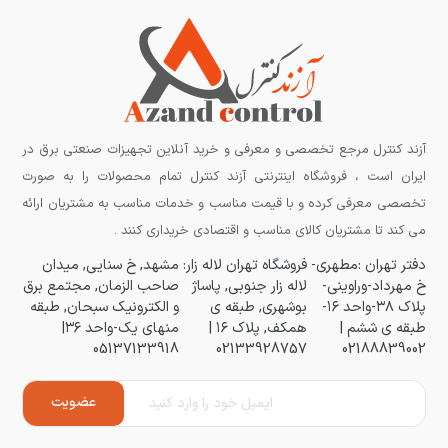
آزند کنترل مرجع تخصصی و معرفی و خرید آنلاین تجهیزات صنعتی برق در
ایران است ، فروشگاه اینترنتی آزند کنترل تمام محصولات را به صورت
تخصصی معرفی کرده و با قیمت مناسب و خدمات مناسب به مشتریان ارائه
می کند تا مشتریان کالای مناسب و اقتصادی خریداری کنند .
دفتر تهران :مطهری-
فروشگاه تهران لاله زار:
مشهد, خ سنایی, میدان
خ مهرداد-وراوینی-
لاله زار جنوبی, پاساژ
صاحب الزمان, مجتمع برق
پلاک ۳۸-واحد ۱۶-
بوشهری, طبقه ی
و الکترونیک سبحان, طبقه
طبقه ی ششم |
همکف, پلاک ۱۶ |
منهای یک-واحد ۳۶|
05137133918
02133928757
02188839002