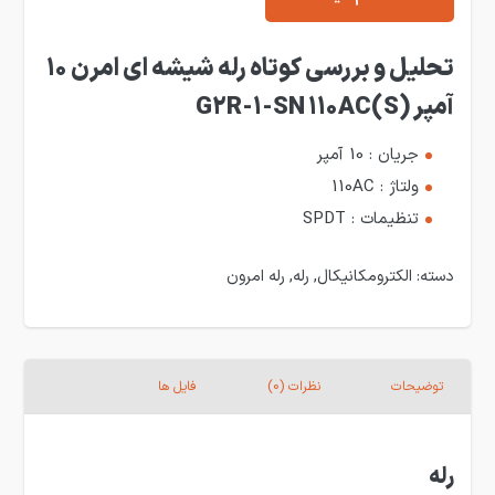
تحلیل و بررسی کوتاه رله شیشه ای امرن 10
آمپر (G2R-1-SN 110AC(S
جریان : 10 آمپر
ولتاژ : 110AC
تنظیمات : SPDT
دسته:
الکترومکانیکال
,
رله
,
رله امرون
توضیحات
نظرات (0)
فایل ها
رله