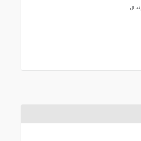
ند ال