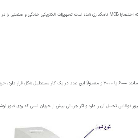
فیوز مینیاتوری یا کلید مینیاتوری Miniature Circuit Breaker که اختصارا MCB نامگذاری شده است تج
– جریان لحظه ای : روی فیوز ها جریانی نسبتاً بزرگ نوشته شده مانند ۶۰۰۰ یا ۳۰۰۰ و معمولاً ای
توانایی تحمل آن را دارد و اگر جریانی بیش از جریان نامی که روی فیوز نوشته