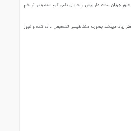
فه بار (به عبارت دیگر ، تشخیص جریان اضافه به عهده یک فلز ( بیمتال) میباشد ( شماره ۵ ) که بوسیله عبور جریان مدت دار بیش از جریان نامی گرم شده و بر اثر خم
 اتصال کوتاه بوسیله سیم پیچ (شماره ۷ ) که دارای تعداد دور کم و قطر زیاد میباشد بصورت مغناطیسی تشخیص داده شده و فیوز