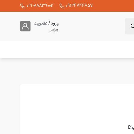
021-88839002
09124744857
ورود / عضویت
ویرایش