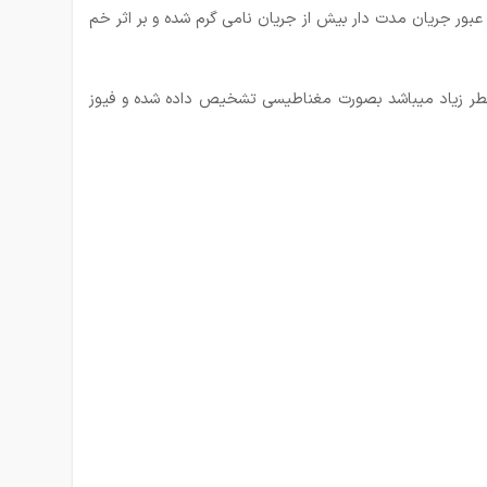
فه بار (به عبارت دیگر ، تشخیص جریان اضافه به عهده یک فلز ( بیمتال) میباشد ( شماره ۵ ) که بوسیله عبور جریان مدت دار بیش از جریان نامی گرم شده و بر اثر خم
 اتصال کوتاه بوسیله سیم پیچ (شماره ۷ ) که دارای تعداد دور کم و قطر زیاد میباشد بصورت مغناطیسی تشخیص داده شده و فیوز