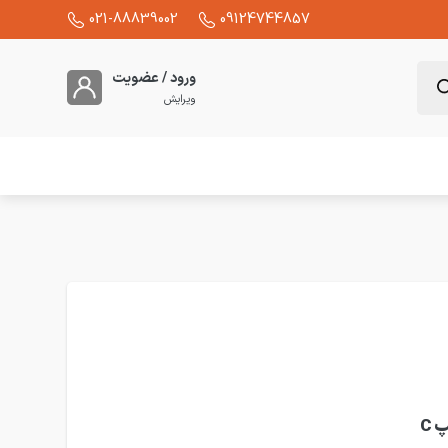
021-88839002
09124744857
ورود / عضویت
ویرایش