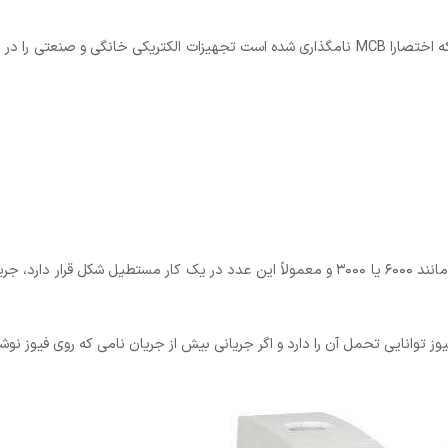
فیوز مینیاتوری یا کلید مینیاتوری Miniature Circuit Breaker که اختصارا MCB نامگذاری شده است تج
– جریان لحظه ای : روی فیوز ها جریانی نسبتاً بزرگ نوشته شده مانند ۶۰۰۰ یا ۳۰۰۰ و معمولاً ای
توانایی تحمل آن را دارد و اگر جریانی بیش از جریان نامی که روی فیوز نوشته