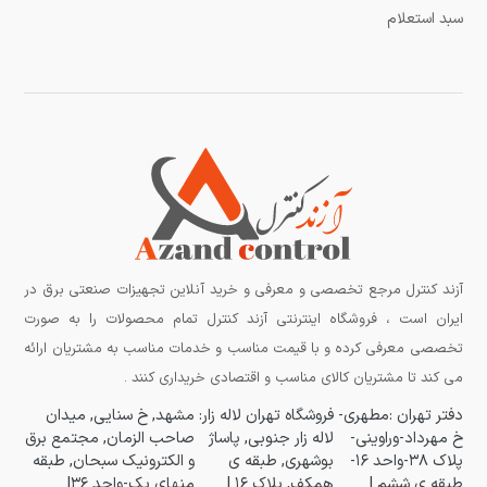
سبد استعلام
آزند کنترل مرجع تخصصی و معرفی و خرید آنلاین تجهیزات صنعتی برق در
ایران است ، فروشگاه اینترنتی آزند کنترل تمام محصولات را به صورت
تخصصی معرفی کرده و با قیمت مناسب و خدمات مناسب به مشتریان ارائه
می کند تا مشتریان کالای مناسب و اقتصادی خریداری کنند .
دفتر تهران :مطهری-
فروشگاه تهران لاله زار:
مشهد, خ سنایی, میدان
خ مهرداد-وراوینی-
لاله زار جنوبی, پاساژ
صاحب الزمان, مجتمع برق
پلاک ۳۸-واحد ۱۶-
بوشهری, طبقه ی
و الکترونیک سبحان, طبقه
طبقه ی ششم |
همکف, پلاک ۱۶ |
منهای یک-واحد ۳۶|