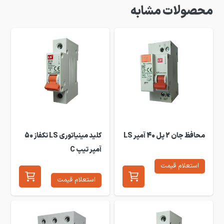
محصولات مشابه
محافظ جان 2 پل 40 آمپر LS
کلید مینیاتوری LS تکفاز 50
آمپر تیپ C
استعلام قیمت
استعلام قیمت