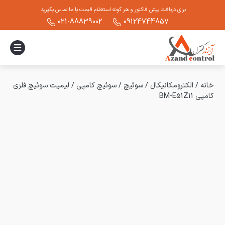
برای دریافت پیش فاکتور و هر گونه استعلام قیمت با ما تماس بگیرید.
021-88839002
09124744857
خانه
/
الکترومکانیکال
/
سوئیچ
/
سوئیچ کامپی
/
لیمیت سوئیچ فلزی
کامپی BM-E51Z11