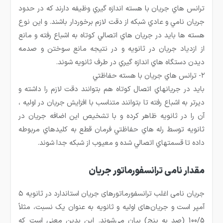
ترانس هاي جريان با هسته اندازه گيري وظيفه دارند كه در حدود
جريان نامي و عادي شبكه از دقت لازم برخوردار باشند. و اين نوع
هسته ها بايد در جريان هاي اتصالي كوتاه به اشباع رفته و مانع
از ازدياد جريان در ثانويه و در نتيجه مانع سوختن و صدمه
ديدن دستگاه هاي اندازه گيري در طرف ثانويه شوند.
۲- ترانس هاي جريان با هسته حفاظتي
بايد در جريانهاي اتصال كوتاه هم بتوانند دقت لازم را داشته و
ديرتر به اشباع رفته تا بتوانند متناسب با افزايش جريان در اوليه ،
آن را در ثانويه ظاهر كرده و با تشخيص اين اضافه جريان در
ثانويه توسط رله هاي حفاظتي فرمان قطع به كليدهاي مربوطه
داده تا قسمتهاي اتصالي شده و معيوب از شبكه جدا شوند.
مقدار نامی ترانسفورماتور جریان
جریان نامی اغلب ترانسفورماتورهای جریان استاندارد در ثانویه ۵
آمپر است و جریان‌های اولیه و ثانویه به عنوان یک نسبت، مثلاً
100/5 (صد به پنج) بیان می‌شوند. این بدین معنی است که