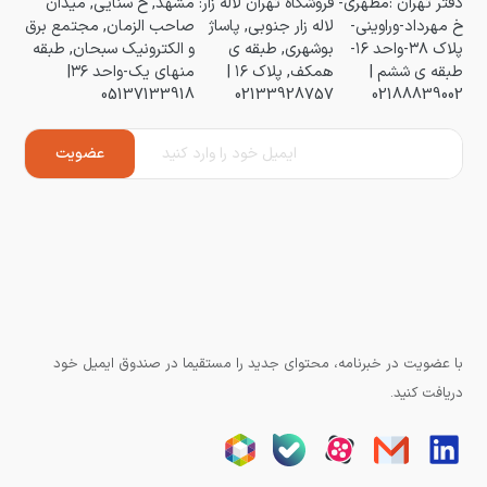
دفتر تهران :مطهری-
فروشگاه تهران لاله زار:
مشهد, خ سنایی, میدان
خ مهرداد-وراوینی-
لاله زار جنوبی, پاساژ
صاحب الزمان, مجتمع برق
پلاک ۳۸-واحد ۱۶-
بوشهری, طبقه ی
و الکترونیک سبحان, طبقه
طبقه ی ششم |
همکف, پلاک ۱۶ |
منهای یک-واحد ۳۶|
05137133918
02133928757
02188839002
با عضویت در خبرنامه، محتوای جدید را مستقیما در صندوق ایمیل خود
دریافت کنید.