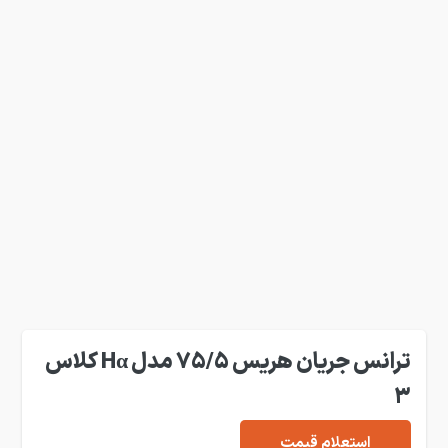
ترانس جریان هریس 75/5 مدل Hα کلاس
3
استعلام قیمت