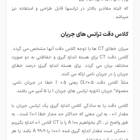
۲٫۵ – ۵ – ۱۰ – ۱۵ –۳۰ VA
که البته مقادیر بالاتر در ترانسها قابل طراحی و استفاده نیز
میباشد .
كلاس دقت ترانس های جریان
میزان خطای CT ها با توجه كلاس دقت آنها مشخص می گردد.
كلاس دقت CT برای هسته اندازه گیری و حفاظتی به دو صورت
مختلف بیان می گردد. برای هسته اندازه گیری درصد خطای
جریان را در جریان نامی ارائه می كنند.
مثلاً كلاس دقت CL=0.5 یعنی 0.5 % خطا در جریان نامی.
معمولا” جریان ثانویه ترانس های جریان 1 یا 5 آمپر می باشند.
کلاس دقت یا به سادگی کلاس اندازه گیری یک ترانس جریان با
مقدار ۰٫۱ ، به این معنی که حداکثر حد مجاز خطا ۰٫۱٪ است ، به
طور واضح تر ، اگر بخواهیم ۱۰۰ A را با CT کلاس ۰٫۱ اندازه بگیریم
، ممکن است مقدار اندازه گیری شده ۱۰۰٫۱ یا ۹۹٫۹ A باشد یا هر
چیزی بین این محدوده.