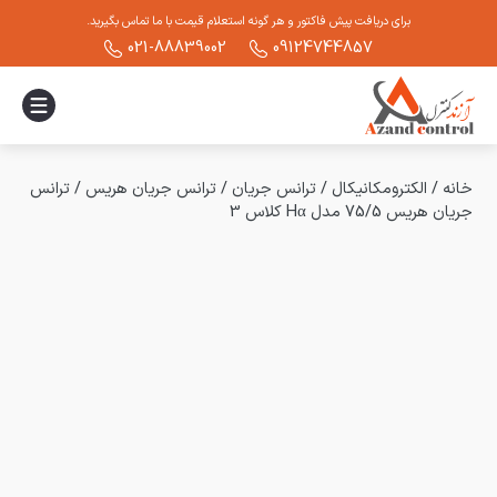
برای دریافت پیش فاکتور و هر گونه استعلام قیمت با ما تماس بگیرید.
021-88839002
09124744857
خانه
/
الکترومکانیکال
/
ترانس جریان
/
ترانس جریان هریس
/
ترانس
جریان هریس 75/5 مدل Hα کلاس 3