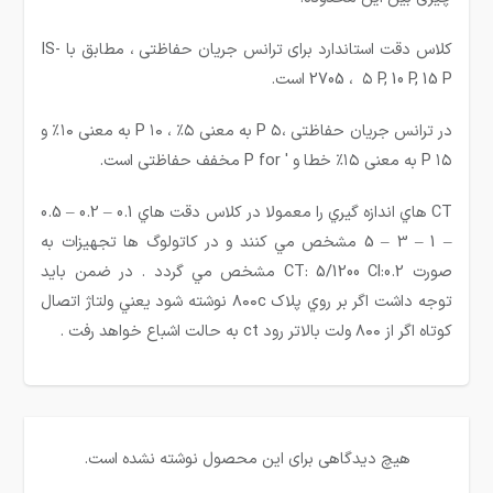
کلاس دقت استاندارد برای ترانس جریان حفاظتی ، مطابق با IS-
2705 ، ۵ P, 10 P, 15 P است.
در ترانس جریان حفاظتی ،۵ P به معنی ۵٪ ، ۱۰ P به معنی ۱۰٪ و
۱۵ P به معنی ۱۵٪ خطا و ′ P for مخفف حفاظتی است.
CT هاي اندازه گيري را معمولا در كلاس دقت هاي 0.1 – 0.2 – 0.5
– 1 – 3 – 5 مشخص مي كنند و در كاتولوگ ها تجهیزات به
صورت 0.2:CT: 5/1200 Cl مشخص مي گردد . در ضمن بايد
توجه داشت اگر بر روي پلاک ۸۰۰c نوشته شود يعني ولتاژ اتصال
كوتاه اگر از ۸۰۰ ولت بالاتر رود ct به حالت اشباع خواهد رفت .
هیچ دیدگاهی برای این محصول نوشته نشده است.