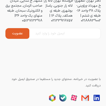
دفتر تهران :مطهری-
فروشگاه تهران لاله زار:
مشهد, خ سنایی, میدان
خ مهرداد-وراوینی-
لاله زار جنوبی, پاساژ
صاحب الزمان, مجتمع برق
پلاک ۳۸-واحد ۱۶-
بوشهری, طبقه ی
و الکترونیک سبحان, طبقه
طبقه ی ششم |
همکف, پلاک ۱۶ |
منهای یک-واحد ۳۶|
05137133918
02133928757
02188839002
با عضویت در خبرنامه، محتوای جدید را مستقیما در صندوق ایمیل خود
دریافت کنید.