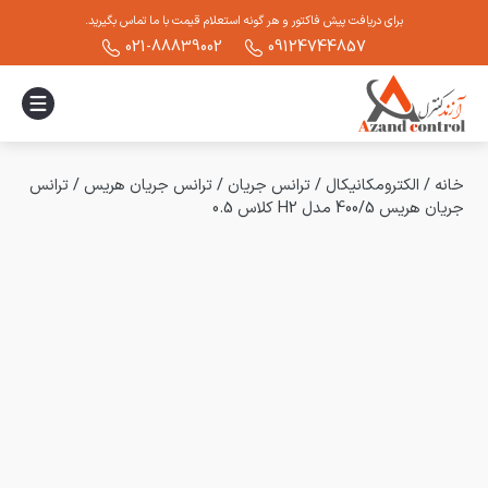
برای دریافت پیش فاکتور و هر گونه استعلام قیمت با ما تماس بگیرید.
021-88839002
09124744857
خانه
/
الکترومکانیکال
/
ترانس جریان
/
ترانس جریان هریس
/
ترانس
جریان هریس 400/5 مدل H2 کلاس 0.5