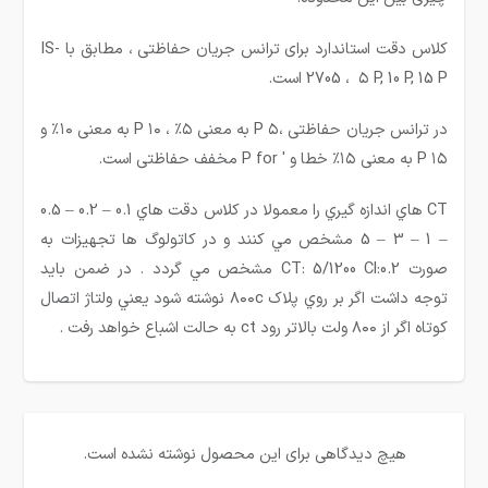
کلاس دقت استاندارد برای ترانس جریان حفاظتی ، مطابق با IS-
2705 ، ۵ P, 10 P, 15 P است.
در ترانس جریان حفاظتی ،۵ P به معنی ۵٪ ، ۱۰ P به معنی ۱۰٪ و
۱۵ P به معنی ۱۵٪ خطا و ′ P for مخفف حفاظتی است.
CT هاي اندازه گيري را معمولا در كلاس دقت هاي 0.1 – 0.2 – 0.5
– 1 – 3 – 5 مشخص مي كنند و در كاتولوگ ها تجهیزات به
صورت 0.2:CT: 5/1200 Cl مشخص مي گردد . در ضمن بايد
توجه داشت اگر بر روي پلاک ۸۰۰c نوشته شود يعني ولتاژ اتصال
كوتاه اگر از ۸۰۰ ولت بالاتر رود ct به حالت اشباع خواهد رفت .
هیچ دیدگاهی برای این محصول نوشته نشده است.