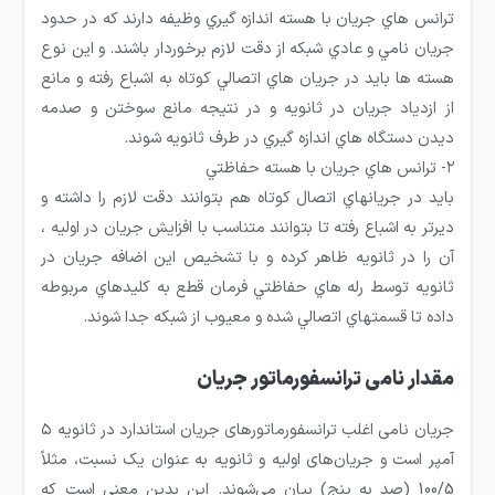
ترانس هاي جريان با هسته اندازه گيري وظيفه دارند كه در حدود
جريان نامي و عادي شبكه از دقت لازم برخوردار باشند. و اين نوع
هسته ها بايد در جريان هاي اتصالي كوتاه به اشباع رفته و مانع
از ازدياد جريان در ثانويه و در نتيجه مانع سوختن و صدمه
ديدن دستگاه هاي اندازه گيري در طرف ثانويه شوند.
۲- ترانس هاي جريان با هسته حفاظتي
بايد در جريانهاي اتصال كوتاه هم بتوانند دقت لازم را داشته و
ديرتر به اشباع رفته تا بتوانند متناسب با افزايش جريان در اوليه ،
آن را در ثانويه ظاهر كرده و با تشخيص اين اضافه جريان در
ثانويه توسط رله هاي حفاظتي فرمان قطع به كليدهاي مربوطه
داده تا قسمتهاي اتصالي شده و معيوب از شبكه جدا شوند.
مقدار نامی ترانسفورماتور جریان
جریان نامی اغلب ترانسفورماتورهای جریان استاندارد در ثانویه ۵
آمپر است و جریان‌های اولیه و ثانویه به عنوان یک نسبت، مثلاً
100/5 (صد به پنج) بیان می‌شوند. این بدین معنی است که