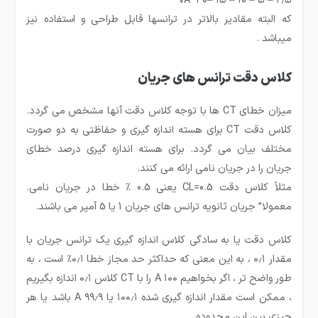
۲٫۵ – ۵ – ۱۰ – ۱۵ –۳۰ VA
که البته مقادیر بالاتر در ترانسها قابل طراحی و استفاده نیز
میباشد .
كلاس دقت ترانس های جریان
میزان خطای CT ها با توجه كلاس دقت آنها مشخص می گردد.
كلاس دقت CT برای هسته اندازه گیری و حفاظتی به دو صورت
مختلف بیان می گردد. برای هسته اندازه گیری درصد خطای
جریان را در جریان نامی ارائه می كنند.
مثلاً كلاس دقت CL=0.5 یعنی 0.5 % خطا در جریان نامی.
معمولا” جریان ثانویه ترانس های جریان 1 یا 5 آمپر می باشند.
کلاس دقت یا به سادگی کلاس اندازه گیری یک ترانس جریان با
مقدار ۰٫۱ ، به این معنی که حداکثر حد مجاز خطا ۰٫۱٪ است ، به
طور واضح تر ، اگر بخواهیم ۱۰۰ A را با CT کلاس ۰٫۱ اندازه بگیریم
، ممکن است مقدار اندازه گیری شده ۱۰۰٫۱ یا ۹۹٫۹ A باشد یا هر
چیزی بین این محدوده.