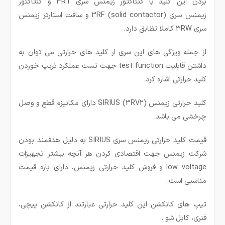
بردن این کلید با کنتاکتور زیمنس سری 3RT و کنتاکتور
زیمنس سری (3RF (solid contactor و سافت استارتر زیمنس
سری 3RW کاملا تظابق دارد.
از جمله ویژگی های این سری ار کلید های حرارتی می توان به
داشتن قابلیت test function جهت تست عملکرد تریپ خوردن
کلید حرارتی اشاره کرد.
کلید حرارتی زیمنس (SIRIUS (3RV2 دارای مکانیزم قطع و وصل
چرخشی می باشد.
قیمت کلید حرارتی زیمنس سری SIRIUS به دلیل هدفمند بودن
شرکت زیمنس جهت اقتصادی کردن هر آنچه بیشتر تجهیزات
low voltage و فروش کلید حرارتی زیمنس، دارای بازه قیمت
مناسبی است.
تیپ های کانکشن این کلید حرارتی عبارتند از کانکشن پیچی،
فنری، کابل شو .