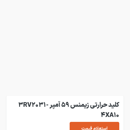
کلید حرارتی زیمنس 59 آمپر 3RV2031-
4XA10
استعلام قیمت