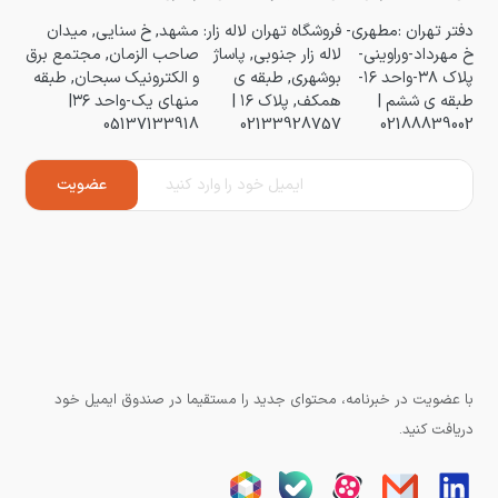
دفتر تهران :مطهری-
فروشگاه تهران لاله زار:
مشهد, خ سنایی, میدان
خ مهرداد-وراوینی-
لاله زار جنوبی, پاساژ
صاحب الزمان, مجتمع برق
پلاک ۳۸-واحد ۱۶-
بوشهری, طبقه ی
و الکترونیک سبحان, طبقه
طبقه ی ششم |
همکف, پلاک ۱۶ |
منهای یک-واحد ۳۶|
05137133918
02133928757
02188839002
با عضویت در خبرنامه، محتوای جدید را مستقیما در صندوق ایمیل خود
دریافت کنید.