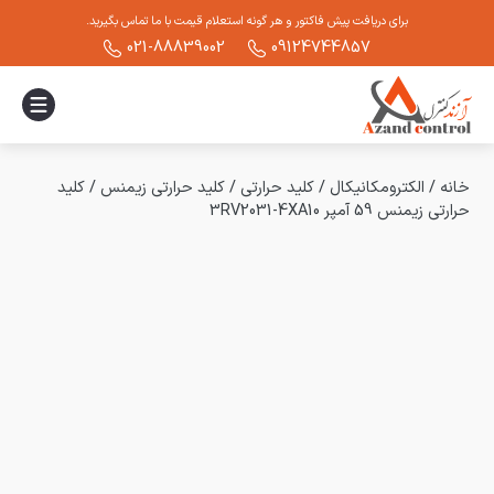
برای دریافت پیش فاکتور و هر گونه استعلام قیمت با ما تماس بگیرید.
021-88839002
09124744857
خانه
/
الکترومکانیکال
/
کلید حرارتی
/
کلید حرارتی زیمنس
/
کلید
حرارتی زیمنس 59 آمپر 3RV2031-4XA10