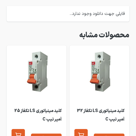
فایلی جهت دانلود وجود ندارد..
محصولات مشابه
کلید مینیاتوری LS تکفاز 32
کلید مینیاتوری LS تکفاز 25
آمپر تیپ C
آمپر تیپ C