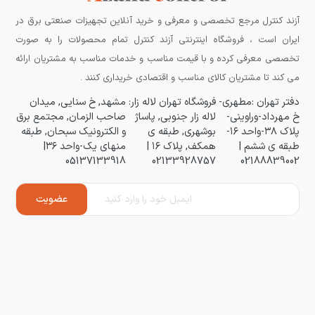
آزند کنترل مرجع تخصصی و معرفی و خرید آنلاین تجهیزات صنعتی برق در
ایران است ، فروشگاه اینترنتی آزند کنترل تمام محصولات را به صورت
تخصصی معرفی کرده و با قیمت مناسب و خدمات مناسب به مشتریان ارائه
می کند تا مشتریان کالای مناسب و اقتصادی خریداری کنند .
دفتر تهران :مطهری-
فروشگاه تهران لاله زار:
مشهد, خ سنایی, میدان
خ مهرداد-وراوینی-
لاله زار جنوبی, پاساژ
صاحب الزمان, مجتمع برق
پلاک ۳۸-واحد ۱۶-
بوشهری, طبقه ی
و الکترونیک سبحان, طبقه
طبقه ی ششم |
همکف, پلاک ۱۶ |
منهای یک-واحد ۳۶|
05137133918
02133928757
02188839002