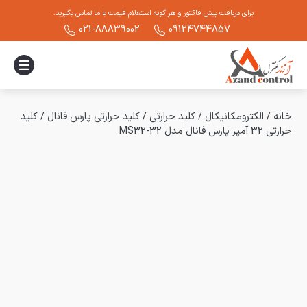
برای دریافت پیش فاکتور و هر گونه استعلام قیمت با ما تماس بگیرید.
021-88839002
09124744857
خانه
/
الکترومکانیکال
/
کلید حرارتی
/
کلید حرارتی پارس فانال
/
کلید
حرارتی 32 آمپر پارس فانال مدل MS32-32