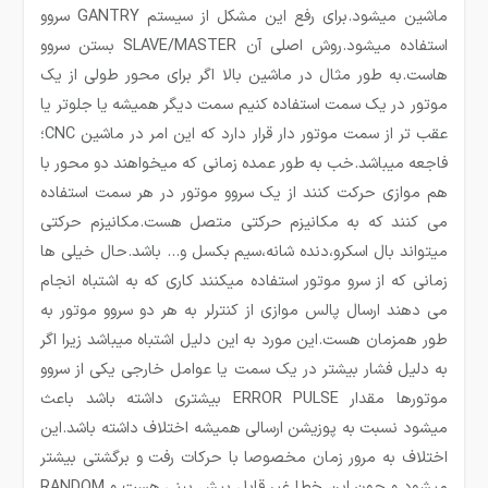
ماشین میشود.برای رفع این مشکل از سیستم GANTRY سروو
استفاده میشود.روش اصلی آن SLAVE/MASTER بستن سروو
هاست.به طور مثال در ماشین بالا اگر برای محور طولی از یک
موتور در یک سمت استفاده کنیم سمت دیگر همیشه یا جلوتر یا
عقب تر از سمت موتور دار قرار دارد که این امر در ماشین CNC؛
فاجعه میباشد.خب به طور عمده زمانی که میخواهند دو محور با
هم موازی حرکت کنند از یک سروو موتور در هر سمت استفاده
می کنند که به مکانیزم حرکتی متصل هست.مکانیزم حرکتی
میتواند بال اسکرو،دنده شانه،سیم بکسل و… باشد.حال خیلی ها
زمانی که از سرو موتور استفاده میکنند کاری که به اشتباه انجام
می دهند ارسال پالس موازی از کنترلر به هر دو سروو موتور به
طور همزمان هست.این مورد به این دلیل اشتباه میباشد زیرا اگر
به دلیل فشار بیشتر در یک سمت یا عوامل خارجی یکی از سروو
موتورها مقدار ERROR PULSE بیشتری داشته باشد باعث
میشود نسبت به پوزیشن ارسالی همیشه اختلاف داشته باشد.این
اختلاف به مرور زمان مخصوصا با حرکات رفت و برگشتی بیشتر
میشود و چون این خطا غیر قابل پیش بینی هست و RANDOM