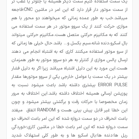
یک سمت استفاده کنیم سمت دیگر همیشه یا جلوتر یا عقب تر
از سمت موتور دار قرار دارد که این امر در ماشین CNC؛فاجعه
میباشد.خب به طور عمده زمانی که میخواهند دو محور با هم
موازی حرکت کنند از یک سروو موتور در هر سمت استفاده می
کنند که به مکانیزم حرکتی متصل هست.مکانیزم حرکتی میتواند
بال اسکرو،دنده شانه،سیم بکسل و… باشد.حال خیلی ها زمانی که
از سرو موتور استفاده میکنند کاری که به اشتباه انجام می دهند
ارسال پالس موازی از کنترلر به هر دو سروو موتور به طور همزمان
هست.این مورد به این دلیل اشتباه میباشد زیرا اگر به دلیل فشار
بیشتر در یک سمت یا عوامل خارجی یکی از سروو موتورها مقدار
ERROR PULSE بیشتری داشته باشد باعث میشود نسبت به
پوزیشن ارسالی همیشه اختلاف داشته باشد.این اختلاف به مرور
زمان مخصوصا با حرکات رفت و برگشتی بیشتر میشود و چون
این خطا غیر قابل پیش بینی هست و RANDOM اتفاق میفتد
باعث انحراف در دو سمت دروازه شده که این امر باعث انحراف دو
سمت دروازه شده که این امر باعث خطا در ماشین کاری؛خوردگی
ریل ها؛دنده ها؛بال اسکرو ها و به طور کلی استهلاک شدید