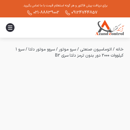
برای دریافت پیش فاکتور و هر گونه استعلام قیمت با ما تماس بگیرید.
021-88839002
09124744857
خانه
/
اتوماسیون صنعتی
/
سرو موتور
/
سروو موتور دلتا
/
سرو 1
کیلووات 2000 دور بدون ترمز دلتا سری B2