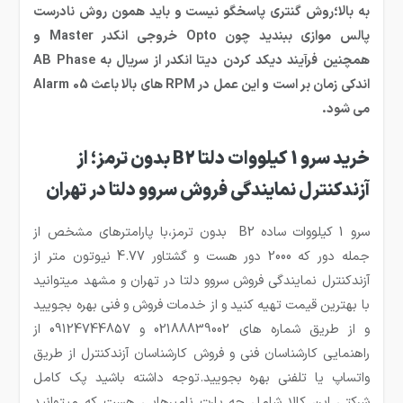
به بالا؛روش گنتری پاسخگو نیست و باید همون روش نادرست
پالس موازی ببندید چون Opto خروجی انکدر Master و
همچنین فرآیند دیکد کردن دیتا انکدر از سریال به AB Phase
اندکی زمان بر است و این عمل در RPM های بالا باعث Alarm 05
می شود.
خرید سرو 1 کیلووات دلتا B2 بدون ترمز؛ از
آزندکنترل نمایندگی فروش سروو دلتا در تهران
سرو 1 کیلووات ساده B2 بدون ترمز،با پارامترهای مشخص از
جمله دور که 2000 دور هست و گشتاور 4.77 نیوتون متر از
آزندکنترل نمایندگی فروش سروو دلتا در تهران و مشهد میتوانید
با بهترین قیمت تهیه کنید و از خدمات فروش و فنی بهره بجویید
و از طریق شماره های 02188839002 و 09124744857 از
راهنمایی کارشناسان فنی و فروش کارشناسان آزندکنترل از طریق
واتساپ یا تلفنی بهره بجویید.توجه داشته باشید پک کامل
شرکتی این کالا شامل چه پارت نامبرهایی هست که میتوانید