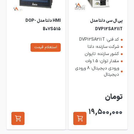
پی ال سی دلتا مدل
HMI دلتا مدل DOP-
B07S515
DVP12SA211T
کد فنی: DVP12SA211T
شرکت سازنده: دلتا
استعلام قیمت
کشور سازنده: تایوان
مقدار توان: 1.5 وات
ورودی دیجیتال: 8 ورودی
دیجیتال
تومان
19,500,000