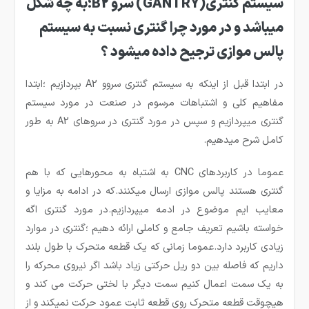
سیستم گنتری(GANTRY) سرو B2؛به چه شکل
میباشد و در مورد چرا گنتری نسبت به سیستم
پالس موازی ترجیح داده میشود ؟
در ابتدا قبل از اینکه به سیستم گنتری سروو A2 بپردازیم ؛ابتدا
مفاهیم کلی و اشتباهات مرسوم در صنعت در مورد سیستم
گنتری میپردازیم و سپس در مورد گنتری در سروهای A2 به طور
کامل شرح میدهیم.
عموما در کاربردهای CNC به اشتباه به محورهایی که با هم
گنتری هستند پالس موازی ارسال میکنند.که در ادامه به مزایا و
معایب ایم موضوع در ادمه میپردازیم.در مورد گنتری اگه
خواسته باشیم تعریف جامع و کاملی ارائه دهیم ؛گنتری در موارد
زیادی کاربرد دارد.عموما زمانی که یک قطعه متحرک با طول بلند
داریم که فاصله بین دو ریل حرکتی زیاد باشد اگر نیروی محرکه را
به یک سمت اعمال کنیم سمت دیگر با لختی حرکت می کند و
هیچوقت قطعه متحرک روی قطعه ثابت عمود حرکت نمیکند و از