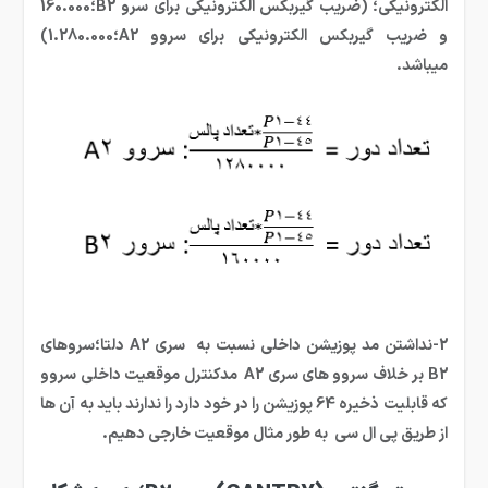
الکترونیکی؛ (ضریب گیربکس الکترونیکی برای سرو B2؛160.000
و ضریب گیربکس الکترونیکی برای سروو A2؛1.280.000)
میباشد.
2-نداشتن مد پوزیشن داخلی نسبت به سری A2 دلتا؛سروهای
B2 بر خلاف سروو های سری A2 مدکنترل موقعیت داخلی سروو
که قابلیت ذخیره 64 پوزیشن را در خود دارد را ندارند باید به آن ها
از طریق پی ال سی به طور مثال موقعیت خارجی دهیم.