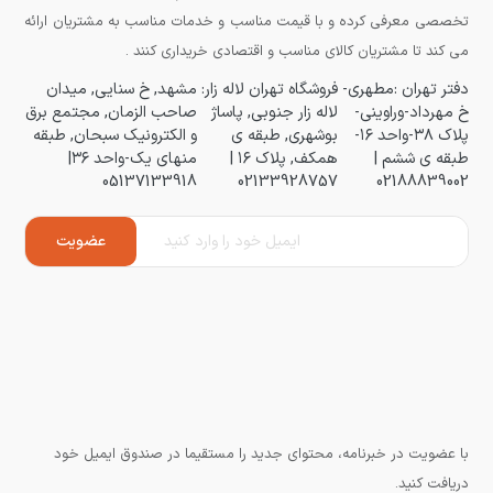
تخصصی معرفی کرده و با قیمت مناسب و خدمات مناسب به مشتریان ارائه
می کند تا مشتریان کالای مناسب و اقتصادی خریداری کنند .
دفتر تهران :مطهری-
فروشگاه تهران لاله زار:
مشهد, خ سنایی, میدان
خ مهرداد-وراوینی-
لاله زار جنوبی, پاساژ
صاحب الزمان, مجتمع برق
پلاک ۳۸-واحد ۱۶-
بوشهری, طبقه ی
و الکترونیک سبحان, طبقه
طبقه ی ششم |
همکف, پلاک ۱۶ |
منهای یک-واحد ۳۶|
05137133918
02133928757
02188839002
با عضویت در خبرنامه، محتوای جدید را مستقیما در صندوق ایمیل خود
دریافت کنید.