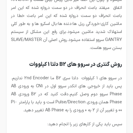
اتفاق میفتد باعث انحراف در دو سمت دروازه شده که این امر
باعث انحراف دو سمت دروازه شده که این امر باعث خطا در
ماشین کاری؛خوردگی ریل ها؛دنده ها؛بال اسکرو ها و به طور کلی
استهلاک شدید ماشین میشود.برای رفع این مشکل از سیستم
GANTRY سروو استفاده میشود.روش اصلی آن SLAVE/MASTER
بستن سروو هاست.
روش گنتری در سروو های B2 دلتا 1 کیلووات
در سروو های 1 کیلووات دلتا سری B2 ما 2nd Encoder نداریم.
پس باید از خروجی های انکدر سروو اول در CN1 به ورودی AB
Phase سروو دوم وصل کنیم.دقت کنید که در B2 ورودی ‌AB
Phase همان ورودی Pulse/Direction است و باید با پارامتر P1-
00 و تغییر آن از 2 به 0 ورودی را به AB Phase تغییر دهید.
سپس باید یکی از کارهای زیر را انجام دهید: