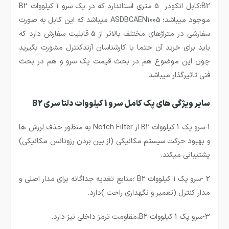
B2:کابل انکودر 5 متری استاندارد که در پک سرو 1 کیلووات B2
موجود میباشد؛ ASDBCAEN1005 میباشد که این کابل به صورت
سفارشی در متراژهای مختلف بالاتر از 5 قابلیت سفارش دارد که
باید برای خرید آن حتما با کارشناسان آزندکنترل مشورت بگیرید
چون این موضوع هم در بحث قیمت پک سرو و هم در بحث
فنی تاثیرگذار میباشد.
سایر ویژگی های پک کامل سرو 1 کیلووات دلتا سری B2
1-سرو پک 1 کیلووات B2 از Notch Filter به منظور حذف لرزش ها
و بهبود حرکت سیستم مکانیکی (از بین بردن رزونانس مکانیکی)
پشتیبانی میکند.
2 -سرو پک 1 کیلووات B2 ؛منابع تغدیه جداگانه برای مدار اصلی و
مدار کنترل (تعمیر و نگهداری راحت )دارد.
3-سرو پک 1 کیلووات B2،مقاومت ترمز داخلی نیز دارد.