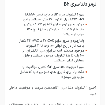
ترمز دلتا سری B2
سرو 1 کیلووات سری B2 با پارت نامبر ECMA-
E21310R9 دارای انکودر 17 بیتی میباشد و این
موتور بدون ترمز ،دارای گشتاور 4.77 نیوتون
متر ،قطر شفت 19 میلیمتر و سایز فلنچ 130
میلیمتر میباشد.
ولتاژورودی سروو درایو 200CAC تا 230VAC تکفاز
یا سه فاز در رنج توانی 100 وات تا 3 کیلووات
موجود میباشد البته در ایران سری تکفاز آن از
100 وات تا 1.5 کیلووات موجود میباشد و قابل
سفارش گذاری میباشد.
سرو 1 کیلووات دلتا سری B2؛ کنترل موقعیت با
دقت بالا برای کاربری های عمومی دارد که شامل
موارد زیر میشود:-
1-سرو 1 کیلووات دلتا سری B2؛مدهای سرعت و موقعیت داخلی
دارد.
2-سرو 1 کیلووات دلتا سری B2 ورودی پالس (تا حداکثر 4Mpps) و