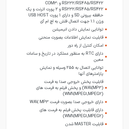
RS232/RS485/RS422 و COM3:
RS232/RS485/RS422 و 2 پورت اترنت و یک
حافظه بیرونی SD و دارای 1 پورت USB HOST
ورژن 1.1 جهت اتصال فلش به اچ ام آی
توانایی نمایش دادن انیمیشن
قابلیت نمایش اطلاعات بصورت منحنی
امکان کنترل از راه دور
دارای RTC به منظور عملکرد در تاریخ و ساعات
معین
توانایی اتصال به 255 وسیله و نمایش
پارامترهای آنها
قابلیت پخش خروجی صدا به فرمت
(WAV,MP3) و پخش فیلم به فرمت های
(WMV,MPEG1,MPEG2)
دارای خروجی صدا بصورت فرمت WAV, MP3
دارای قابلیت پخش فیلم به فرمت های
(WMV,MPEG1,MPEG2)
قابلیت MASTER شدن