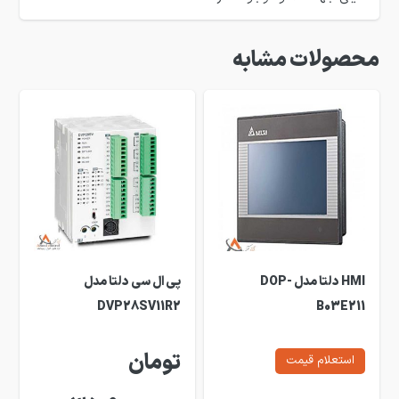
محصولات مشابه
HMI دلتا مدل DOP-
پی ال سی دلتا مدل
DVP28SV11R2
B03E211
تومان
استعلام قیمت