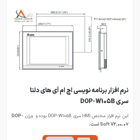
نرم افزار برنامه نویسی اچ ام آی های دلتا
سری DOP-W105B
این نرم افزار مختص HMI سری DOP-W105B بوده و ورژن
DOP-
Soft V2.00.07 است.