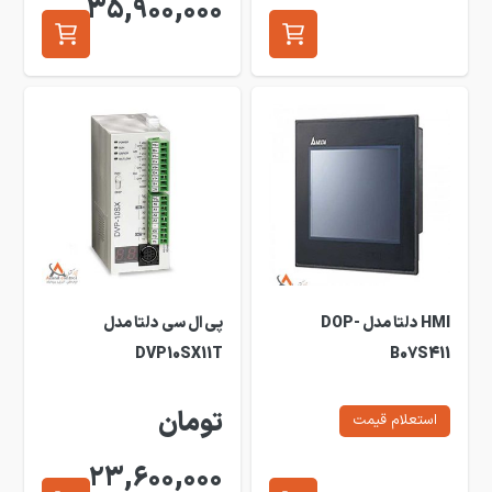
35,900,000
HMI دلتا مدل DOP-
پی ال سی دلتا مدل
DVP10SX11T
B07S411
تومان
استعلام قیمت
23,600,000