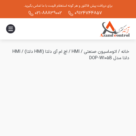
برای دریافت پیش فاکتور و هر گونه استعلام قیمت با ما تماس بگیرید.
021-88839002
09124744857
خانه
/
اتوماسیون صنعتی
/
HMI
/
اچ ام آی دلتا (HMI دلتا)
/
HMI
دلتا مدل DOP-W105B