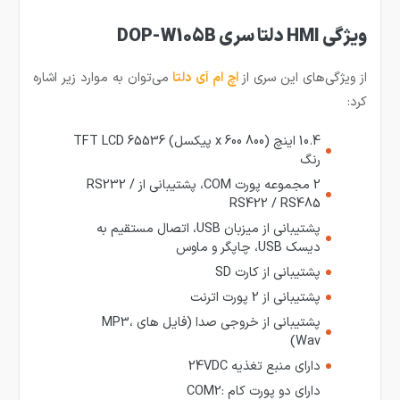
ویژگی HMI دلتا سری DOP-W105B
از ویژگی‌های این سری از
ا
چ ام آی دلتا
می‌توان به موارد زیر اشاره
کرد:
10.4 اینچ (800 x 600 پیکسل) TFT LCD 65536
رنگ
2 مجموعه پورت COM، پشتیبانی از RS232 /
RS422 / RS485
پشتیبانی از میزبان USB، اتصال مستقیم به
دیسک USB، چاپگر و ماوس
پشتیبانی از کارت SD
پشتیبانی از 2 پورت اترنت
پشتیبانی از خروجی صدا (فایل های MP3،
Wav)
دارای منبع تغذیه 24VDC
دارای دو پورت کام COM2: