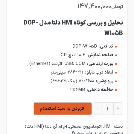
147,400,000
تومان
تحلیل
و بررسی کوتاه HMI دلتا مدل DOP-
W105B
کد فنی:
DOP-W105B
صفحه نمایش
: 10.4 اینچ LCD
پورت ارتباطی:
USB، COM، اترنت (Ethernet)
ابعاد درب تابلو:
211*286 میلی‌متر
رزولوشن:
600*800 (رنگ 65535)
حافظه داخلی:
256MB
HMI دلتا مدل DOP-W105B عدد
+
-
افزودن به سبد استعلام
دسته:
HMI
,
اتوماسیون صنعتی
,
اچ ام آی دلتا (HMI دلتا)
برچسب:
اچ ام آی دلتا سری W