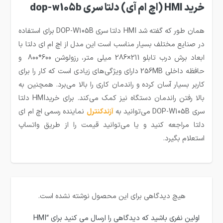
خرید HMI (اچ ام آی) دلتا سری dop-w105b
همان طور که گفته شد HMI دلتا سری DOP-W105B برای استفاده
در صنایع مختلف بسیار مناسب است این مدل از اچ ام ای دلتا با
ابعاد برش درب تابلو 211×286 میلی متر، رزولوشن 600*800 و
حافظه داخلی 256MB دارای ویژگی‌های زیادی است که کار را برای
کاربر بسیار آسان کرده و راندمان کاری را بالا می‌برد. همچنین به
بالا رفتن راندمان دستگاه نیز کمک می‌کند. برای خریدHMI دلتا
سری DOP-W105B می‌توانید به
آزندکنترل
نماینده رسمی اچ ام ای
دلتا مراجعه کنید و یا می‌توانید قیمت را از طریق واتساپ
استعلام بگیرد.
هیچ دیدگاهی برای این محصول نوشته نشده است.
اولین نفری باشید که دیدگاهی را ارسال می کنید برای “HMI