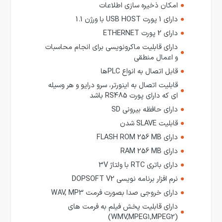
امکان ذخیره سازی اطلاعات
دارای 1 پورت USB HOST با ورژن 1.1
دارای 2 پورت ETHERNET
دارای قابلیت ماکرونویسی برای انجام محاسبات
و اعمال منطقی
قابل اتصال به انواع PLCها
قابلیت اتصال به اینورتر، سرو درایو و هر وسیله
ای که دارای پورت RS485 باشد
دارای حافظه بیرونی SD
قابلیت SLAVE شدن
دارای FLASH ROM 256 MB
دارای RAM 256 MB
دارای باتری RTC با ولتاژ 3V
نرم افزار برنامه نویسی DOPSOFT V2
دارای خروجی صدا بصورت فرمت WAV, MP3
دارای قابلیت پخش فیلم به فرمت های
(WMV,MPEG1,MPEG2)