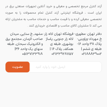
آزند کنترل مرجع تخصصی و معرفی و خرید آنلاین تجهیزات صنعتی برق در
ایران است ، فروشگاه اینترنتی آزند کنترل تمام محصولات را به صورت
تخصصی معرفی کرده و با قیمت مناسب و خدمات مناسب به مشتریان ارائه
می کند تا مشتریان کالای مناسب و اقتصادی خریداری کنند .
دفتر تهران :مطهری-
فروشگاه تهران لاله زار:
مشهد, خ سنایی, میدان
خ مهرداد-وراوینی-
لاله زار جنوبی, پاساژ
صاحب الزمان, مجتمع برق
پلاک ۳۸-واحد ۱۶-
بوشهری, طبقه ی
و الکترونیک سبحان, طبقه
طبقه ی ششم |
همکف, پلاک ۱۶ |
منهای یک-واحد ۳۶|
05137133918
02133928757
02188839002