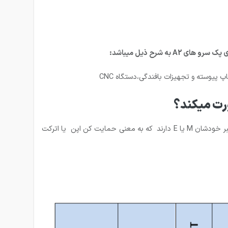
پیوسته و تجهیزات بافندگی،دستگاه CNC
سرو درایو ASD-A2-0121-M L مدل شبکه دار هست و CANopen ساپورت میکند .سرو درایوهای A2 موجود در بازار ایران همگی در آخر اوردر نامبر خودشان M یا E دارند که به معنی حمایت کن اپن یا اترکت