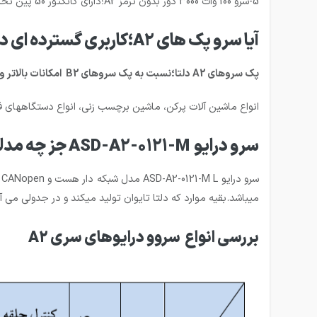
5-سرو 100 وات 3000 دور بدون ترمز A2؛دارای کانکتور 50 پین تحت عنوان کانکتور (I/O) با پارت نامبر ASD-CNSC0050 میباشد.
آیا سرو پک های A2؛کاربری گسترده ای در ایران دارند؟
پک سروهای A2 دلتا؛نسبت به پک سروهای B2 امکانات بالاتر و کابری های خاص تر دارند و نتیجتا قیمت بالاتری نیز دارند که برخی موارد کاربری پک سرو های A2 به شرح ذیل میباشد:
انواع ماشین آلات پرکن، ماشین برچسب زنی، انواع دستگاههای فی
سرو درایو ASD-A2-0121-M جز چه مدلی از درایوهای A2 میباشد و آیا شبکه خاصی ساپورت میکند؟
میباشد.بقیه موارد که دلتا تایوان تولید میکند و در جدولی می آور
بررسی انواع سروو درایوهای سری A2