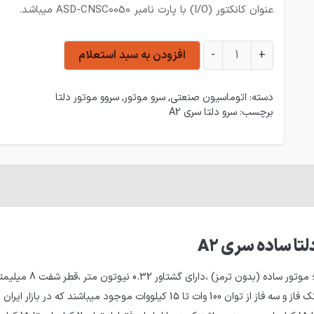
عنوان کانکتور (I/O) با پارت نامبر ASD-CNSC0050 میباشد.
سرو 100 وات 3000 دور بدون ترمز دلتا سری A2 عدد
+
-
افزودن به سبد استعلام
دسته:
اتوماسیون صنعتی
,
سرو موتور
,
سروو موتور دلتا
برچسب:
سرو دلتا سری A2