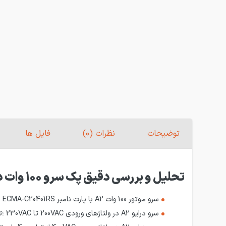
توضیحات
نظرات (0)
فایل ها
تحلیل و بررسی دقیق پک سرو 100 وات دلتا ساده سری A2
سرو موتور 100 وات A2 با پارت نامبر ECMA-C20401RS ؛ موتور ساده (بدون ترمز) ،دارای گشتاور 0.32 نیوتون متر ،قطر شفت 8 میلیمتر و سایز فلنچ 40 میلیمتر میباشد.
سرو درایو A2 در ولتاژهای ورودی 200VAC تا 230VAC ؛تک فاز و سه فاز از توان 100 وات تا 15 کیلووات موجود میباشند که در بازار ایران از 100 وات تا 1.5 کیلووات موجود میباشد.