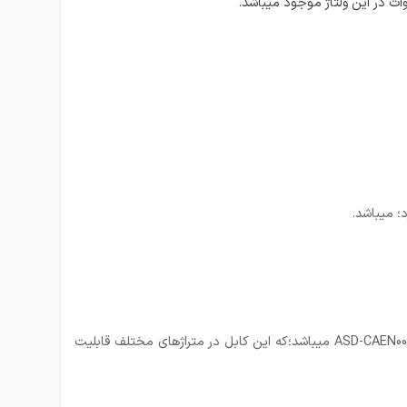
4-کابل انکودر 5 متری مختص سرو پک 100 وات بدون ترمز A2:کابل انکودر 5 متری استاندارد که در پک سرو 100 وات A2 موجود میباشد؛ ASD-CAEN0005 میباشد؛که این کابل در متراژهای مختلف قابلیت