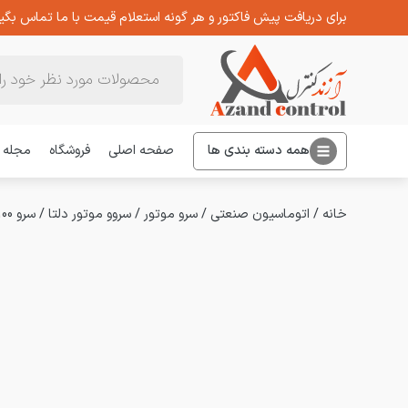
برای دریافت پیش فاکتور و هر گونه استعلام قیمت با ما تماس بگیر
Products
search
همه دسته بندی ها
صفحه اصلی
فروشگاه
مجله
خانه
/
اتوماسیون صنعتی
/
سرو موتور
/
سروو موتور دلتا
/
سرو 100 وات 3000 دور بدون ترمز دلتا سری A2