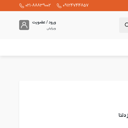
021-88839002
09124744857
ورود / عضویت
ویرایش
بدون ترمز دلتا