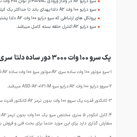
سرو درایو A2 در ولتاژ ورودی 400VAC؛از توان 400 وات تا 15 کیلووات موجود میباشد که در بازار ایران فقط از توان 2 کیلووات تا 15 کیلووات در این ولتاژ موجود میباشد.
سرو درایو 100 وات A2 دلتا؛پهنای باند تا حداکثر یک کیلو هرتزی برای کاربردهای سرعت و دقت بالا را پشتیبانی می کند.
پروتکل های ارتباطی که سرو درایو 100 وات A2 دلتا پشتیبانی میکند موارد EtherCAT،DMCNET،CANopen میباشد.
سرو درایو A2؛کنترل حلقه بسته کامل میباشد.
پک سرو 100 وات 3000 دور ساده دلتا سری A2 شامل موارد زیر میشود:
1-سرو موتور 100 وات ساده سری A2:موتور سرو 100 وات ساده A2؛ECMA-C20401RS که سایز فلنچ 40، قطر شفت 8 و گشتاور 0.32 نیوتون متر دارد؛ میباشد.
2-سروو درایو 100 وات A2:درایو سرو ASD-A2-0121-M میباشد.
3-کانکتور قدرت پک سروو 100 وات بدون ترمز A2:کانکتور قدرت سرو پک 100 وات بدون ترمز A2؛ ASD-CAPW1000 میباشد.
سفارش گذاری دارد برای این مورد حتما برای بحث فنی و فروش با 