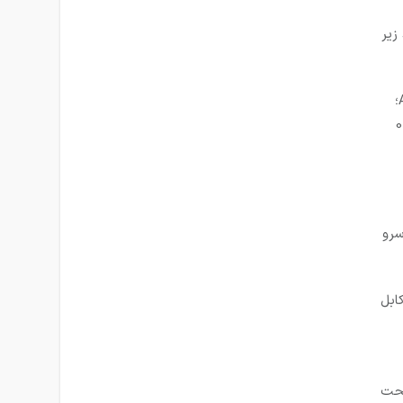
شامل موارد زیر
1-سرو موتور 100 وات ساده سری A2:موتور سرو 100 وات ساده A2؛
و گشتاور 0.32
تور قدرت سرو
در 5 متری مختص سرو پک 100 وات بدون ترمز A2:کابل
رای کانکتور 50 پین تحت