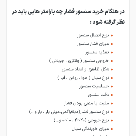
در هنگام خرید سنسور فشار چه پارامتر هایی باید در
نظر گرفته شود
:
نوع اتصال سنسور
میزان فشار سنسور
تغذیه سنسور
خروجی سنسور ( ولتاژی ، جریانی )
شکل ظاهری و ابعاد سنسور
نوع سیال ( هوا ، روغن ، آب )
حساسیت سنسور
دقت سنسور
مثبت یا منفی بودن فشار
نوع سنسور فشار(دیافراگمی،میلی بار ، بار و…)
نوع خروجی (۲۰~۴ ، ۱۰~۰ و…)
میزان خورندگی سیال