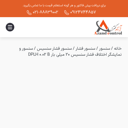
برای دریافت پیش فاکتور و هر گونه استعلام قیمت با ما تماس بگیرید.
021-88839002
09124744857
خانه
/
سنسور
/
سنسور فشار
/
سنسور فشار سنسیس
/
سنسور و
نمایشگر اختلاف فشار سنسیس 20 میلی بار DPLH 0.02 B