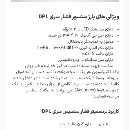
ویژگی های بارز سنسور فشار سری
DPL
– دارای نمایشگر LCD با 3 ½ رقم
– دارای خروجی آنالوگ 20-4 mA دو سیمه
– مجهز به نمایشگر دیجیتال
– دارای رنج اندازه گیری 0~300Pa … 100kPa diff.
– دارای دقت
0.5%FS
– دارای سل سیلیکونی پیزومقاومتی
– مناسب جهت استفاده سیالات غیر خورنده و غیر یونی
برگه کالیبراسیون هر یک از محصولات با شماره سریال محصول
مربوطه توسط شرکت سنسیس صادر شده است و در داخل جعبه
کالا قرار داده شده است. برای آگاهی از میزان خطای واقعی هر یک
از ترنسمیترها (Accuracy)، می توانید به برگه کالیبراسیون
مراجعه فرمایید.
کاربرد ترنسمیتر فشار سنسیس سری DPL
جهت اندازه گیری فلوی هوا