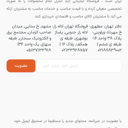
ایران است ، فروشگاه اینترنتی آزند کنترل تمام محصولات را به صورت
تخصصی معرفی کرده و با قیمت مناسب و خدمات مناسب به مشتریان ارائه
می کند تا مشتریان کالای مناسب و اقتصادی خریداری کنند .
دفتر تهران :مطهری-
فروشگاه تهران لاله زار:
مشهد, خ سنایی, میدان
خ مهرداد-وراوینی-
لاله زار جنوبی, پاساژ
صاحب الزمان, مجتمع برق
پلاک ۳۸-واحد ۱۶-
بوشهری, طبقه ی
و الکترونیک سبحان, طبقه
طبقه ی ششم |
همکف, پلاک ۱۶ |
منهای یک-واحد ۳۶|
05137133918
02133928757
02188839002
با عضویت در خبرنامه، محتوای جدید را مستقیما در صندوق ایمیل خود