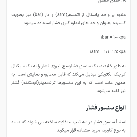
A : سطح مقطع
علاوه بر واحد پاسکال از اتمسفر(atm) و بار (bar) نیز بصورت
گسترده بعنوان واحد های اندازه گیری فشار استفاده میشود.
1bar = 100kpa
1atm = 101.325kpa
به طور خلاصه، یک سنسور فشارسنج نیروی فشار را به یک سیگنال
کوچک الکتریکی تبدیل می‌کند که قابل مخابره و نمایش است. به
همین علت است که به این سنسورها ترانسمیتر(فرستنده) فشار
نیز گفته می‌شود.
انواع سنسور فشار
اساساً سنسور فشار در سه تیپ متفاوت ساخته می شوند که بسته
به نوع کاربرد، مورد استفاده قرار میگرند .