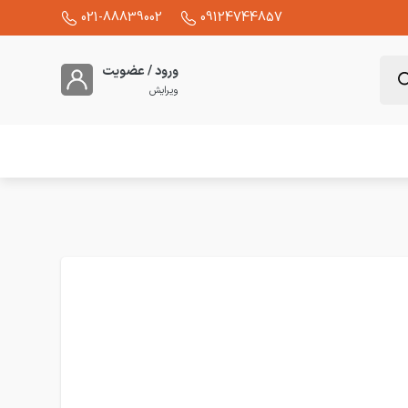
021-88839002
09124744857
ورود / عضویت
ویرایش