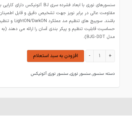
سنسورهای نوری با ابعاد فشرده سری BJ آتونیکس دارای کارای
مقاومت عالی در برابر نویز جهت تشخیص دقیق و قابل اطمینان
باشند. سوییچ های تنظیم مد عملکرد LightON/DarkON و 
حساسیت قابلیت تنظیم و پیکر بندی آسان را ارائه می دهند (به 
مدل BJG-DDT).
سنسور نوری آتونیکس BJ10M-TDT-P عدد
+
-
افزودن به سبد استعلام
دسته:
سنسور
,
سنسور نوری
,
سنسور نوری آتونیکس