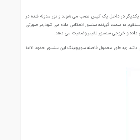
نار یکدیگر در داخل یک کیس نصب می شوند و نور مدوله شده در
 مستقیم به سمت گیرنده سنسور انعکاس داده می شود,در صورتی
یص داده و خروجی سنسور تغییر وضعیت می دهد.
سنسور نوری رفلکتوری فاصله سویچینگ بیشتری نسبت به سنسور نوری یک طرفه دارد اما فاصله سویچینگ آن کمتر از سنسور نوری دو طرفه می باشد ;به طور معمول فاصله سویچینگ این سنسور حدود ۱۰m