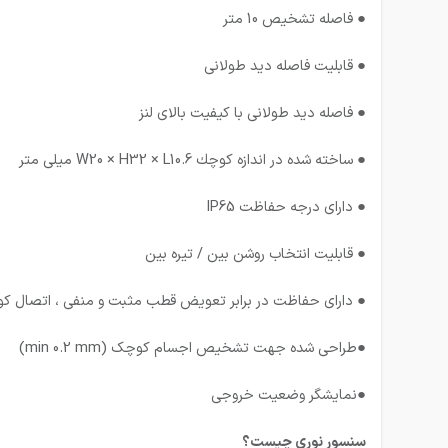
● فاصله تشخیص 10 متر
● قابلیت فاصله دید طولانی
● فاصله دید طولانی با کیفیت بالای لنز
● ساخته شده در اندازه كوچك W20 × H32 × L10.6 میلی متر
● دارای درجه حفاظت IP65
● قابلیت انتخاب روشن بین / تیره بین
● دارای حفاظت در برابر تعویض قطب مثبت و منفی ، اتصال کو
●طراحی شده جهت تشخیص اجسام کوچک (min 0.2 mm)
●نمایشگر وضعیت خروجی
سنسور نوری چیست؟