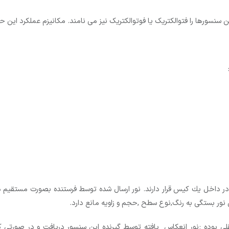
سورها را فتوالکتریک یا فوتوالکتریک نیز می نامند. مکانیزم عملکرد این ح
و در داخل یك كیس قرار دارند. نور ارسال شده توسط فرستنده بصورت مستقیم
ر بستگی به رنگ,نوع سطح ,حجم و زاویه مانع دارد.
 بوده ;نور انعکاس یافته توسط گیرنده این سنسور دریافت و در صورتی ک