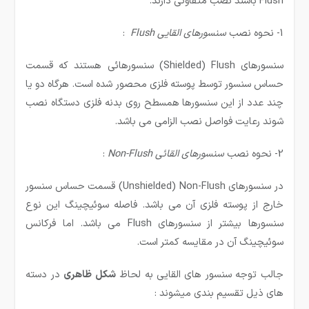
Flush باشند نصب متفاوتی دارند.
1- نحوه نصب
سنسورهای القایی
Flush
:
سنسورهای Shielded) Flush) سنسورهائی هستند که قسمت
حساس سنسور توسط پوسته فلزی محصور شده است. هرگاه دو یا
چند عدد از این سنسورها همسطح روی بدنه فلزی دستگاه نصب
شوند رعایت فواصل نصب الزامی می باشد.
2- نحوه نصب
سنسورهای القائی
Non-Flush
:
در سنسورهای Unshielded) Non-Flush) قسمت حساس سنسور
خارج از پوسته فلزی آن می باشد. فاصله سوئیچینگ این نوع
سنسورها بیشتر از سنسورهای Flush می باشد. اما فرکانس
سوئیچینگ آن در مقایسه کمتر است.
جالب توجه سنسور های القایی به لحاظ
شكل ظاهری
در دسته
های ذیل تقسیم بندی میشوند :