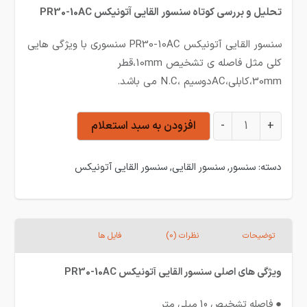
تحلیل و بررسی کوتاه سنسور القایی آتونیکس PR30-10AC
سنسور القایی آتونیکس PR30-10AC سنسوری با ویژگی هایی
کلی مثل فاصله ی تشخیص 10mm،قطر
30mm،کابلی،ACدوسیم ،N.C می باشد.
سنسور القایی آتونیکس PR30-10AC عدد
+
-
افزودن به سبد استعلام
دسته:
سنسور
,
سنسور القایی
,
سنسور القایی آتونیکس
توضیحات
نظرات (0)
فایل ها
ویژگی های اصلی سنسور القایی آتونیکس PR30-10AC
● فاصله تشخیص 10 میلی متر