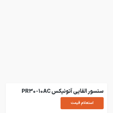
سنسور القایی آتونیکس PR30-10AC
استعلام قیمت