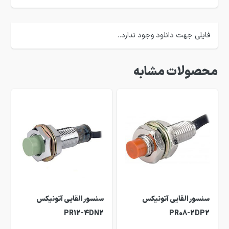
فایلی جهت دانلود وجود ندارد..
محصولات مشابه
سنسور القایی آتونیکس
سنسور القایی آتونیکس
PR12-4DN2
PR08-2DP2