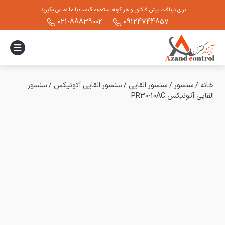
برای دریافت پیش فاکتور و هر گونه استعلام قیمت با ما تماس بگیرید.
021-88839002
09124744857
خانه
/
سنسور
/
سنسور القایی
/
سنسور القایی آتونیکس
/
سنسور
القایی آتونیکس PR30-10AC