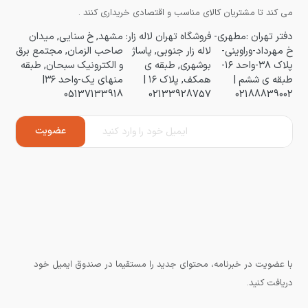
می کند تا مشتریان کالای مناسب و اقتصادی خریداری کنند .
دفتر تهران :مطهری-
فروشگاه تهران لاله زار:
مشهد, خ سنایی, میدان
خ مهرداد-وراوینی-
لاله زار جنوبی, پاساژ
صاحب الزمان, مجتمع برق
پلاک ۳۸-واحد ۱۶-
بوشهری, طبقه ی
و الکترونیک سبحان, طبقه
طبقه ی ششم |
همکف, پلاک ۱۶ |
منهای یک-واحد ۳۶|
05137133918
02133928757
02188839002
با عضویت در خبرنامه، محتوای جدید را مستقیما در صندوق ایمیل خود
دریافت کنید.