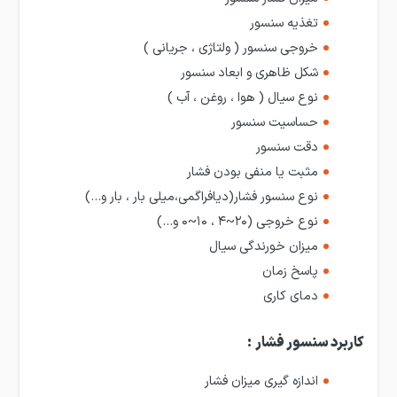
تغذیه سنسور
خروجی سنسور ( ولتاژی ، جریانی )
شکل ظاهری و ابعاد سنسور
نوع سیال ( هوا ، روغن ، آب )
حساسیت سنسور
دقت سنسور
مثبت یا منفی بودن فشار
نوع سنسور فشار(دیافراگمی،میلی بار ، بار و…)
نوع خروجی (۲۰~۴ ، ۱۰~۰ و…)
میزان خورندگی سیال
پاسخ زمان
دمای کاری
کاربرد سنسور فشار
:
اندازه گیری میزان فشار