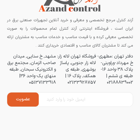
آزند کنترل مرجع تخصصی و معرفی و خرید آنلاین تجهیزات صنعتی برق در
ایران است ، فروشگاه اینترنتی آزند کنترل تمام محصولات را به صورت
تخصصی معرفی کرده و با قیمت مناسب و خدمات مناسب به مشتریان ارائه
می کند تا مشتریان کالای مناسب و اقتصادی خریداری کنند .
دفتر تهران :مطهری-
فروشگاه تهران لاله زار:
مشهد, خ سنایی, میدان
خ مهرداد-وراوینی-
لاله زار جنوبی, پاساژ
صاحب الزمان, مجتمع برق
پلاک ۳۸-واحد ۱۶-
بوشهری, طبقه ی
و الکترونیک سبحان, طبقه
طبقه ی ششم |
همکف, پلاک ۱۶ |
منهای یک-واحد ۳۶|
05137133918
02133928757
02188839002