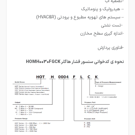
-تصفیه آب
– هیدرولیک و پنوماتیک
– سیستم های تهویه مطبوع و برودتی (HVAC&R)
-تست نشتی
-اندازه گیری سطح مخازن
-فناوری پردازش
نحوه ی کدخوانی سنسور فشار هاگلر
HOMH0030FGCK