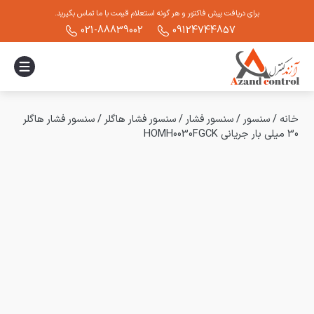
برای دریافت پیش فاکتور و هر گونه استعلام قیمت با ما تماس بگیرید.
021-88839002
09124744857
خانه
/
سنسور
/
سنسور فشار
/
سنسور فشار هاگلر
/
سنسور فشار هاگلر
30 میلی بار جریانی HOMH0030FGCK