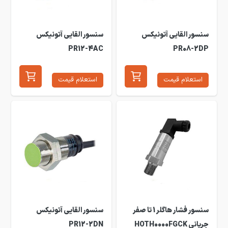
سنسور القایی آتونیکس
سنسور القایی آتونیکس
PR12-4AC
PR08-2DP
استعلام قیمت
استعلام قیمت
سنسور فشار هاگلر 1 تا صفر
سنسور القایی آتونیکس
جریانی HOTH0000FGCK
PR12-2DN