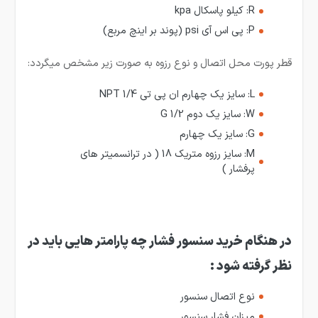
R: کیلو پاسکال kpa
P: پی اس آی psi (پوند بر اینچ مربع)
قطر پورت محل اتصال و نوع رزوه به صورت زیر مشخص میگردد:
L: سایز یک چهارم ان پی تی 1/4 NPT
W: سایز یک دوم 1/2 G
G: سایز یک چهارم
M: سایز رزوه متریک 18 ( در ترانسمیتر های
پرفشار )
در هنگام خرید سنسور فشار چه پارامتر هایی باید در
نظر گرفته شود
:
نوع اتصال سنسور
میزان فشار سنسور