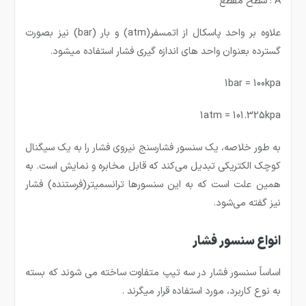
A : سطح مقطع
علاوه بر واحد پاسکال از اتمسفر(atm) و بار (bar) نیز بصورت
گسترده بعنوان واحد های اندازه گیری فشار استفاده میشود.
1bar = 100kpa
1atm = 101.325kpa
به طور خلاصه، یک سنسور فشارسنج نیروی فشار را به یک سیگنال
کوچک الکتریکی تبدیل می‌کند که قابل مخابره و نمایش است. به
همین علت است که به این سنسورها ترانسمیتر(فرستنده) فشار
نیز گفته می‌شود.
انواع سنسور فشار
اساساً سنسور فشار در سه تیپ متفاوت ساخته می شوند که بسته
به نوع کاربرد، مورد استفاده قرار میگرند .