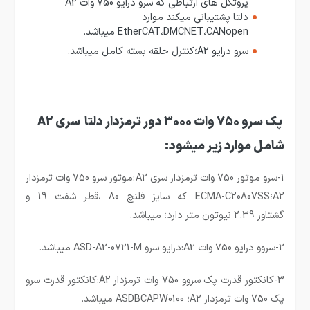
پروتکل های ارتباطی که سرو درایو 750 وات A2
دلتا پشتیبانی میکند موارد
EtherCAT،DMCNET،CANopen میباشد.
سرو درایو A2؛کنترل حلقه بسته کامل میباشد.
پک سرو 750 وات 3000 دور ترمزدار دلتا سری A2
شامل موارد زیر میشود:
1-سرو موتور 750 وات ترمزدار سری A2:موتور سرو 750 وات ترمزدار
A2؛ECMA-C20807SS که سایز فلنچ 80 ،قطر شفت 19 و
گشتاور 2.39 نیوتون متر دارد؛ میباشد.
2-سروو درایو 750 وات A2:درایو سرو ASD-A2-0721-M میباشد.
3-کانکتور قدرت پک سروو 750 وات ترمزدار A2:کانکتور قدرت سرو
پک 750 وات ترمزدار A2؛ ASDBCAPW0100 میباشد.