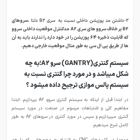
2-داشتن مد پوزیشن داخلی نسبت به سری B2 دلتا ،
سروهای
B2 بر خلاف سروو های سری A2 مدکنترل موقعیت داخلی سروو
که قابلیت ذخیره 64 پوزیشن را در خود دارد را ندارند باید به آن
ها از طریق پی ال سی به طور مثال موقعیت خارجی دهیم.
سیستم گنتری(GANTRY) سرو A2؛به چه
شکل میباشد و در مورد چرا گنتری نسبت به
سیستم پالس موازی ترجیح داده میشود ؟
در ابتدا قبل از اینکه به سیستم گنتری سروو A2 بپردازیم ؛ابتدا
مفاهیم کلی و اشتباهات مرسوم در صنعت در مورد سیستم
گنتری میپردازیم و سپس در مورد گنتری در سروهای A2 به طور
کامل شرح میدهیم.
عموما در کاربردهای CNC به اشتباه به محورهایی که با هم