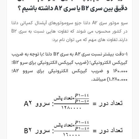
دقیق بین سری B2 یا سری A2 داشته باشیم ؟
سرو موتور سری A2 دلتا جزو سروموتورهای آپشنال کمپانی دلتا
در کشور محسوب می شوند که تفاوت هایی نسبت به سری B2
دارند.تفاوت های مهم که می توان نام برد:
1-دقت بیشتر نسبت سری A2 به سری B2 دلتا ؛با توجه به ضریب
گیربکس الکترونیکی؛ (ضریب گیربکس الکترونیکی برای سرو B2؛
160.000 و ضریب گیربکس الکترونیکی برای سروو A2؛
1.280.000) میباشد.