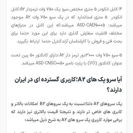
4-کابل انکودر 5 متری مختص سرو پک 750 وات ترمزدار A2:کابل
انکودر 5 متری استاندارد که در پک سرو 750 وات A2 موجود
میباشد؛ ASD-CAEN0005 میباشد؛که این کابل در متراژهای
مختلف قابلیت سفارش گذاری دارد برای این مورد حتما برای
بحث فنی و فروش با کارشناسان آزندکنترل حتما ارتباط بگیرید.
5-سرو 750 وات 3000دور ترمز دار A2؛دارای کانکتور 50 پین تحت
عنوان کانکتور (I/O) با پارت نامبر ASD-CNSC0050 میباشد.
آیا سرو پک های A2؛کاربری گسترده ای در ایران
دارند؟
پک سروهای A2 دلتا؛نسبت به پک سروهای B2 امکانات بالاتر و
کابری های خاص تر دارند و نتیجتا قیمت بالاتری نیز دارند که
برخی موارد کاربری پک سرو های A2 به شرح ذیل میباشد: