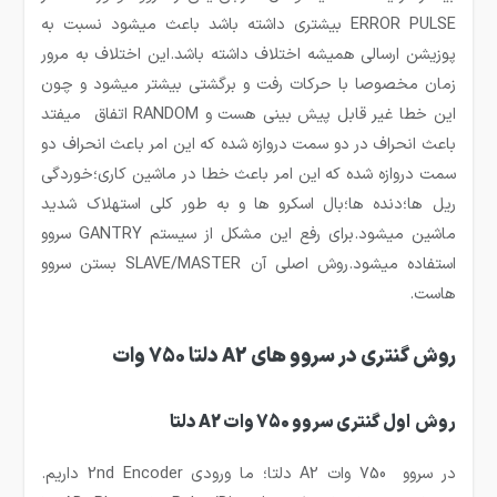
ERROR PULSE بیشتری داشته باشد باعث میشود نسبت به
پوزیشن ارسالی همیشه اختلاف داشته باشد.این اختلاف به مرور
زمان مخصوصا با حرکات رفت و برگشتی بیشتر میشود و چون
این خطا غیر قابل پیش بینی هست و RANDOM اتفاق میفتد
باعث انحراف در دو سمت دروازه شده که این امر باعث انحراف دو
سمت دروازه شده که این امر باعث خطا در ماشین کاری؛خوردگی
ریل ها؛دنده ها؛بال اسکرو ها و به طور کلی استهلاک شدید
ماشین میشود.برای رفع این مشکل از سیستم GANTRY سروو
استفاده میشود.روش اصلی آن SLAVE/MASTER بستن سروو
هاست.
روش گنتری در سروو های A2 دلتا 750 وات
روش اول گنتری سروو 750 وات A2 دلتا
در سروو 750 وات A2 دلتا؛ ما ورودی 2nd Encoder داریم.