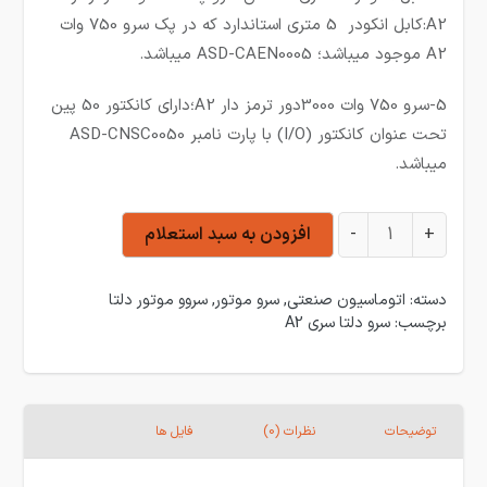
A2:کابل انکودر 5 متری استاندارد که در پک سرو 750 وات
A2 موجود میباشد؛ ASD-CAEN0005 میباشد.
5-سرو 750 وات 3000دور ترمز دار A2؛دارای کانکتور 50 پین
تحت عنوان کانکتور (I/O) با پارت نامبر ASD-CNSC0050
میباشد.
سرو 750 وات 3000 دور ترمزدار دلتا سری A2 عدد
+
-
افزودن به سبد استعلام
دسته:
اتوماسیون صنعتی
,
سرو موتور
,
سروو موتور دلتا
برچسب:
سرو دلتا سری A2
توضیحات
نظرات (0)
فایل ها