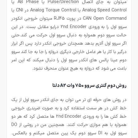
میتوان به جای اتصال Pulse/Direction یا AB Phase یا
Analog Speed Control یا Analog Torque Control در CN1 یا
CAN Open Command در پورت RJ45 میتوان خروجی انکودر
سروو اول را به ورودی 2nd Encoder درایو مقابل بست. در این
حالت سروو دوم همواره به دنبال سروو اول حرکت می کند.حتی
اگر سروو اول آلارم بدهد همچنان خروجی انکدر دارد پس اگر ابزار
درگیر با کار یا هر عامل خارجی دیگری دروازه را جا به جا کند سروو
دوم عینا پالس های انکدر سروو اول را دنبال میکند که این امر
باعث می شود که دروازه به هیچ عنوان منحرف نشود.
روش دوم گنتری سروو 750 وات A2 دلتا
در روش های حرفه ای تر می توان به جای انکدر سروو اول از یک
خط کش در هر سمت استفاده کرد و به صورت ضربدری خروجی
خط کش ها را به ورودی 2nd Encoder ها متصل کرد که هر دو
همواره با هم موازی حرکت کنند. همچنین من در روشی از DO
سروو اول به DI سروو دوم یک پین متصل میکنم و بالعکس.