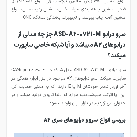
انواع ماشین آلات پرکن، ماشین برچسب زنی، انواع دستگاههای
فیدر ، ماشین بسته بندی مواد غذایی، ماشین ردیف چین، انواع
ماشین آلات چاپ پیوسته و تجهیزات بافندگی،دستگاه CNC
سرو درایو ASD-A2-0721-M جز چه مدلی از
درایوهای A2 میباشد و آیا شبکه خاصی ساپورت
میکند؟
سرو درایو ASD-A2-0721-M L مدل شبکه دار هست و CANopen
ساپورت میکند .سرو درایوهای A2 موجود در بازار ایران همگی در
آخر اوردر نامبر خودشان M یا E دارند که به معنی حمایت کن
اپن یا اترکت میباشد.بقیه موارد که دلتا تایوان تولید میکند و در
جدولی می آوردیم در بازار ایران وارد نمیشود.
بررسی انواع سروو درایوهای سری A2