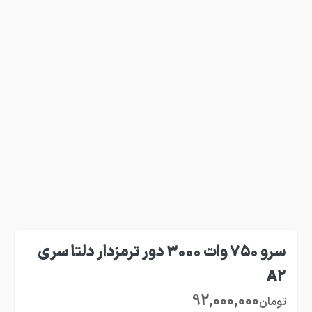
سرو 750 وات 3000 دور ترمزدار دلتا سری
A2
92,000,000
تومان