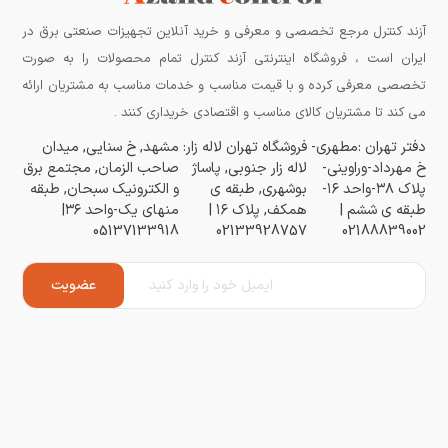
آزند کنترل مرجع تخصصی و معرفی و خرید آنلاین تجهیزات صنعتی برق در
ایران است ، فروشگاه اینترنتی آزند کنترل تمام محصولات را به صورت
تخصصی معرفی کرده و با قیمت مناسب و خدمات مناسب به مشتریان ارائه
می کند تا مشتریان کالای مناسب و اقتصادی خریداری کنند .
دفتر تهران :مطهری-
فروشگاه تهران لاله زار:
مشهد, خ سنایی, میدان
خ مهرداد-وراوینی-
لاله زار جنوبی, پاساژ
صاحب الزمان, مجتمع برق
پلاک ۳۸-واحد ۱۶-
بوشهری, طبقه ی
و الکترونیک سبحان, طبقه
طبقه ی ششم |
همکف, پلاک ۱۶ |
منهای یک-واحد ۳۶|
05137133918
02133928757
02188839002