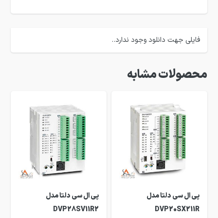
فایلی جهت دانلود وجود ندارد..
محصولات مشابه
پی ال سی دلتا مدل
پی ال سی دلتا مدل
DVP28SV11R2
DVP20SX211R