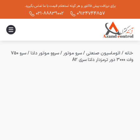
برای دریافت پیش فاکتور و هر گونه استعلام قیمت با ما تماس بگیرید.
021-88839002
09124744857
خانه
/
اتوماسیون صنعتی
/
سرو موتور
/
سروو موتور دلتا
/
سرو 750
وات 3000 دور ترمزدار دلتا سری A2