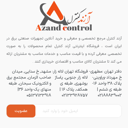
آزند کنترل مرجع تخصصی و معرفی و خرید آنلاین تجهیزات صنعتی برق در
ایران است ، فروشگاه اینترنتی آزند کنترل تمام محصولات را به صورت
تخصصی معرفی کرده و با قیمت مناسب و خدمات مناسب به مشتریان ارائه
می کند تا مشتریان کالای مناسب و اقتصادی خریداری کنند .
دفتر تهران :مطهری-
فروشگاه تهران لاله زار:
مشهد, خ سنایی, میدان
خ مهرداد-وراوینی-
لاله زار جنوبی, پاساژ
صاحب الزمان, مجتمع برق
پلاک ۳۸-واحد ۱۶-
بوشهری, طبقه ی
و الکترونیک سبحان, طبقه
طبقه ی ششم |
همکف, پلاک ۱۶ |
منهای یک-واحد ۳۶|
05137133918
02133928757
02188839002