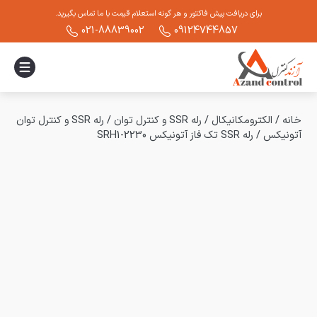
برای دریافت پیش فاکتور و هر گونه استعلام قیمت با ما تماس بگیرید.
021-88839002
09124744857
خانه
/
الکترومکانیکال
/
رله SSR و کنترل توان
/
رله SSR و کنترل توان
آتونیکس
/
رله SSR تک فاز آتونیکس SRH1-2230