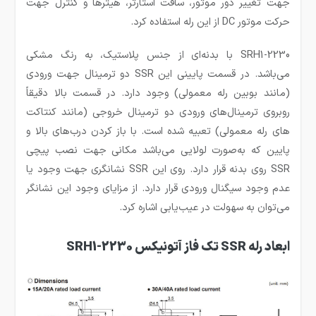
جهت تغییر دور موتور، سافت استارتر، هیترها و کنترل جهت
حرکت موتور DC از این رله استفاده کرد.
SRH1-2230 با بدنه‌ای از جنس پلاستیک، به رنگ مشکی
می‌باشد. در قسمت پایینی این SSR دو ترمینال جهت ورودی
(مانند بوبین رله معمولی) وجود دارد. در قسمت بالا دقیقاً
روبروی ترمینال‌های ورودی دو ترمینال خروجی (مانند کنتاکت
های رله معمولی) تعبیه شده است. با باز کردن درب‌های بالا و
پایین که به‌صورت لولایی می‌باشد مکانی جهت نصب پیچی
SSR روی بدنه قرار دارد. روی این SSR نشانگری جهت وجود یا
عدم وجود سیگنال ورودی قرار دارد. از مزایای وجود این نشانگر
می‌توان به سهولت در عیب‌یابی اشاره کرد.
ابعاد رله SSR تک فاز آتونیکس SRH1-2230