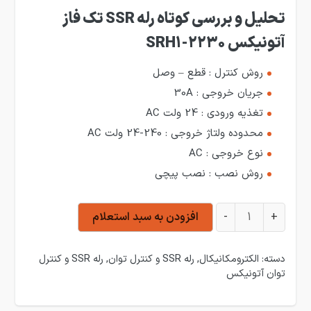
تحلیل و بررسی کوتاه رله SSR تک فاز
آتونیکس SRH1-2230
روش کنترل : قطع – وصل
جریان خروجی : 30A
تغذیه ورودی : 24 ولت AC
محدوده ولتاژ خروجی : 240-24 ولت AC
نوع خروجی : AC
روش نصب : نصب پیچی
رله SSR تک فاز آتونیکس SRH1-2230 عدد
+
-
افزودن به سبد استعلام
دسته:
الکترومکانیکال
,
رله SSR و کنترل توان
,
رله SSR و کنترل
توان آتونیکس