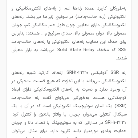
به‌طورکلی کاربرد عمده رله‌ها اعم از رله‌های الکترومکانیکی و
الکترونیکی (رله حالت‌جامد) در سوئیچ زنی‌ها می‌باشد. رله‌های
الکترومکانیکی دارای معایبی چون طول عمر مکانیکی کم، جریان
مصرفی بالا، توان مصرفی بالا، صدای سوئیچ و… هستند؛ بنابراین
برای حذف این معایب رله‌های الکترونیکی یا رله‌های حالت‌جامد
SSR که مخفف Solid State Relay می‌باشد به بازار معرفی
شدند.
رله SSR آتونیکس SRH1-2230 ازلحاظ کارکرد شبیه رله‌های
الکترومکانیکی می‌باشد با این تفاوت که هیچ قسمت متحرکی در
آن وجود ندارد و نسبت به رله‌های الکترومکانیکی دارای ابعاد
کوچک‌تری هست. به‌طورکلی می‌توان گفت رله حالت‌جامد
(SSR) یک المان سوئیچینگ الکترونیکی است که در آن با یک
سیگنال کنترلی می‌توان جریان یا ولتاژ بالاتری را کنترل کرد.
SRH1-2230 در مداراتی که به سوئيچينگ با تعداد بالا و جریان
هدایت زیادی موردنیاز باشد کاربرد دارد. برای مثال می‌توان