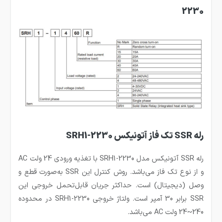
2230
رله SSR تک فاز آتونیکس SRH1-2230
رله SSR آتونیکس مدل SRH1-2230 با تغذیه ورودی 24 ولت AC
و از نوع تک فاز می‌باشد. روش کنترل این SSR به‌صورت قطع و
وصل (دیجیتال) است. حداکثر جریان قابل‌تحمل خروجی این
SSR برابر 30 آمپر است. ولتاژ خروجی SRH1-2230 در محدوده
240~24 ولت AC می‌باشد.