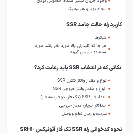
وجود جریان نشتی هنگام خاموش بودن
ایجاد نویز و هارمونیک
کاربرد
رله حالت‌ جامد SSR
هیترها
هر جا که کلید­زنی بالا مورد نظر باشد مورد
استفاده قرار می ­گیرند.
نکاتی که در انتخاب SSR باید رعایت کرد؟
نوع و مقدار ولتاژ کنترل SSR
نوع و مقدار ولتاژ خروجی SSR
تعداد فاز SSR (تک فاز، دو فاز، سه فاز)
حداکثر جریان مجاز خروجی
سرعت و زمان قطع و وصل
نحوه کدخوانی رله SSR تک فاز آتونیکس SRH1-