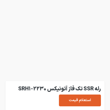
رله SSR تک فاز آتونیکس SRH1-2230
استعلام قیمت