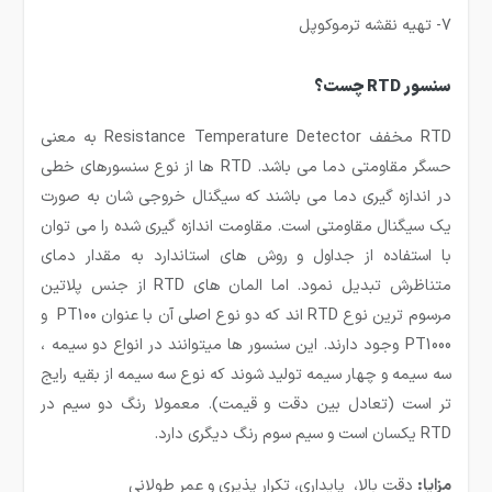
7- تهیه نقشه ترموکوپل
سنسور RTD چست؟
RTD مخفف Resistance Temperature Detector به معنی
حسگر مقاومتی دما می باشد. RTD ها از نوع سنسورهای خطی
در اندازه گیری دما می باشند که سیگنال خروجی شان به صورت
یک سیگنال مقاومتی است. مقاومت اندازه گیری شده را می توان
با استفاده از جداول و روش های استاندارد به مقدار دمای
متناظرش تبدیل نمود. اما المان های RTD از جنس پلاتین
مرسوم ترین نوع RTD اند که دو نوع اصلی آن با عنوان PT100 و
PT1000 وجود دارند. این سنسور ها میتوانند در انواع دو سیمه ،
سه سیمه و چهار سیمه تولید شوند که نوع سه سیمه از بقیه رایج
تر است (تعادل بین دقت و قیمت). معمولا رنگ دو سیم در
RTD یکسان است و سیم سوم رنگ دیگری دارد.
مزایا:
دقت بالا، پایداری، تکرار پذیری و عمر طولانی