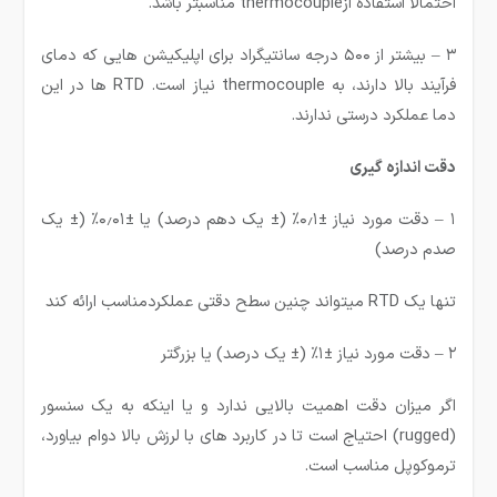
احتمالا استفاده ازthermocouple مناسبتر باشد.
۳ – بیشتر از ۵۰۰ درجه سانتیگراد برای اپلیکیشن هایی که دمای
فرآیند بالا دارند، به thermocouple نیاز است. RTD ها در این
دما عملکرد درستی ندارند.
دقت اندازه گیری
۱ – دقت مورد نیاز ±۰٫۱% (± یک دهم درصد) یا ±۰٫۰۱% (± یک
صدم درصد)
تنها یک RTD میتواند چنین سطح دقتی عملکردمناسب ارائه کند
۲ – دقت مورد نیاز ±۱% (± یک درصد) یا بزرگتر
اگر میزان دقت اهمیت بالایی ندارد و یا اینکه به یک سنسور
(rugged) احتیاج است تا در کاربرد های با لرزش بالا دوام بیاورد،
ترموکوپل مناسب است.