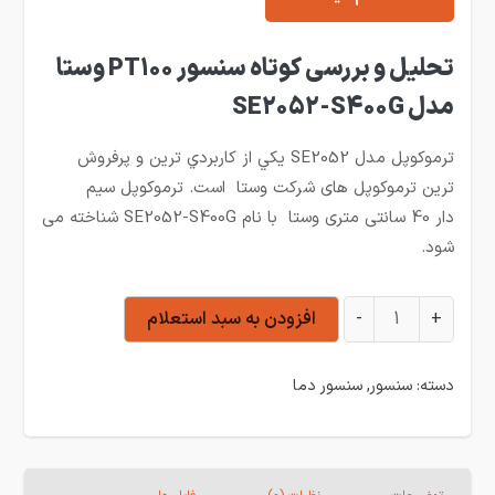
تحلیل و بررسی کوتاه سنسور PT100 وستا
مدل SE2052-S400G
ترموکوپل مدل SE2052 يكي از كاربردي ترين و پرفروش
ترين ترموکوپل های شركت وستا است. ترموکوپل سیم
دار 40 سانتی متری وستا با نام SE2052-S400G شناخته می
شود.
PT100 سیم دار میله 40 سانتی متری وستا SE2052-S400G عدد
+
-
افزودن به سبد استعلام
دسته:
سنسور
,
سنسور دما