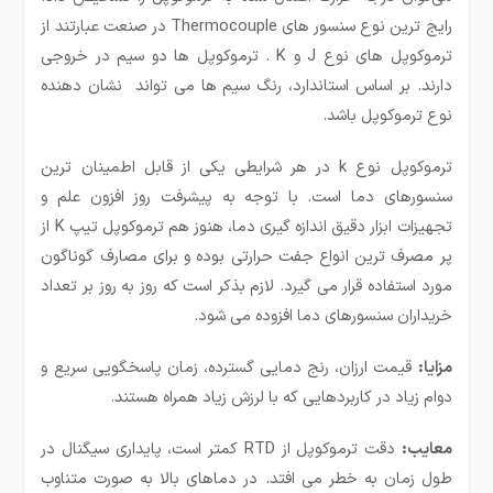
رایج ترین نوع سنسور های Thermocouple در صنعت عبارتند از
ترموکوپل های نوع J و K . ترموکوپل ها دو سیم در خروجی
دارند. بر اساس استاندارد، رنگ سیم ها می تواند نشان دهنده
نوع ترموکوپل باشد.
ترموکوپل نوع k در هر شرایطی یکی از قابل اطمینان ترین
سنسورهای دما است. با توجه به پیشرفت روز افزون علم و
تجهیزات ابزار دقیق اندازه گیری دما، هنوز هم ترموکوپل تیپ K از
پر مصرف ترین انواع جفت حرارتی بوده و برای مصارف گوناگون
مورد استفاده قرار می گیرد. لازم بذکر است که روز به روز بر تعداد
خریداران سنسورهای دما افزوده می شود.
مزایا:
قیمت ارزان، رنج دمایی گسترده، زمان پاسخگویی سریع و
دوام زیاد در کاربردهایی که با لرزش زیاد همراه هستند.
معایب:
دقت ترموکوپل از RTD کمتر است، پایداری سیگنال در
طول زمان به خطر می افتد. در دماهای بالا به صورت متناوب