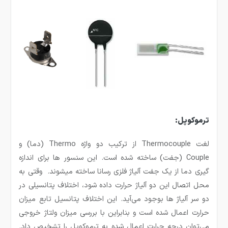
ترموکوپل:
لغت Thermocouple از ترکیب دو واژه Thermo (دما) و
Couple (جفت) ساخته شده است. این سنسور ها برای اندازه
گیری دما از یک جفت آلیاژ فلزی رسانا ساخته میشوند. وقتی به
محل اتصال این دو آلیاژ حرارت داده شود، اختلاف پتانسیلی در
دو سر آلیاژ ها بوجود می‌آید. این اختلاف پتانسیل تابع میزان
حرارت اعمال شده‌ است و بنابراین با بررسی میزان ولتاژ خروجی
می‌توان درجه حرارت اعمال شده به ترموکوپل را تشخیص داد.