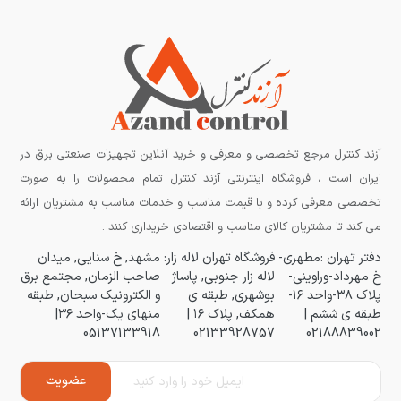
آزند کنترل مرجع تخصصی و معرفی و خرید آنلاین تجهیزات صنعتی برق در
ایران است ، فروشگاه اینترنتی آزند کنترل تمام محصولات را به صورت
تخصصی معرفی کرده و با قیمت مناسب و خدمات مناسب به مشتریان ارائه
می کند تا مشتریان کالای مناسب و اقتصادی خریداری کنند .
دفتر تهران :مطهری-
فروشگاه تهران لاله زار:
مشهد, خ سنایی, میدان
خ مهرداد-وراوینی-
لاله زار جنوبی, پاساژ
صاحب الزمان, مجتمع برق
پلاک ۳۸-واحد ۱۶-
بوشهری, طبقه ی
و الکترونیک سبحان, طبقه
طبقه ی ششم |
همکف, پلاک ۱۶ |
منهای یک-واحد ۳۶|
05137133918
02133928757
02188839002