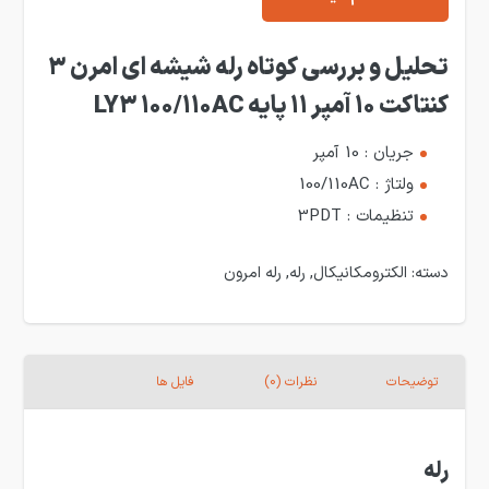
تحلیل و بررسی کوتاه رله شیشه ای امرن 3
کنتاکت 10 آمپر 11 پایه LY3 100/110AC
جریان : 10 آمپر
ولتاژ : 100/110AC
تنظیمات : 3PDT
دسته:
الکترومکانیکال
,
رله
,
رله امرون
توضیحات
نظرات (0)
فایل ها
رله