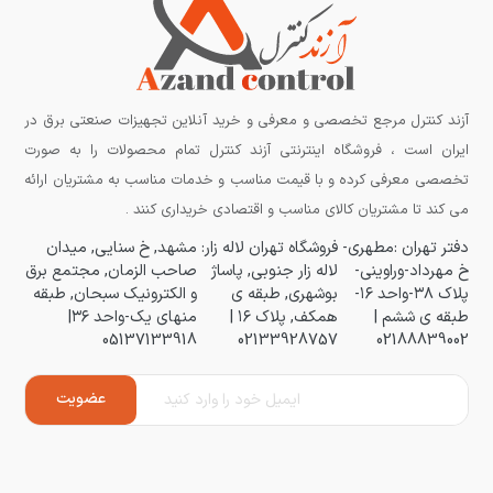
آزند کنترل مرجع تخصصی و معرفی و خرید آنلاین تجهیزات صنعتی برق در
ایران است ، فروشگاه اینترنتی آزند کنترل تمام محصولات را به صورت
تخصصی معرفی کرده و با قیمت مناسب و خدمات مناسب به مشتریان ارائه
می کند تا مشتریان کالای مناسب و اقتصادی خریداری کنند .
دفتر تهران :مطهری-
فروشگاه تهران لاله زار:
مشهد, خ سنایی, میدان
خ مهرداد-وراوینی-
لاله زار جنوبی, پاساژ
صاحب الزمان, مجتمع برق
پلاک ۳۸-واحد ۱۶-
بوشهری, طبقه ی
و الکترونیک سبحان, طبقه
طبقه ی ششم |
همکف, پلاک ۱۶ |
منهای یک-واحد ۳۶|
05137133918
02133928757
02188839002