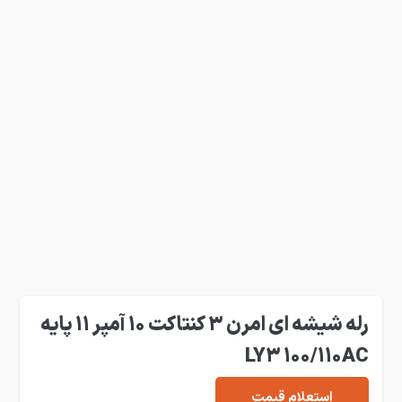
رله شیشه ای امرن 3 کنتاکت 10 آمپر 11 پایه
LY3 100/110AC
استعلام قیمت