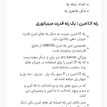
تعداد تیغه ها
شکل ظاهری رله
رله LY امرن | یک رله قدرت مینیاتوری
رله LY امرن نسبت به دیگر رله های امرن قدرت
جریان دهی بالاتری دارد.
همچنین این رله امرن OMRON از عایق
قدرتمندی برخوردار است.
ویژگی arc barrier نیز یکی از دیگر مواردیست
که رله LY امرن را برای استفاده در جریان های
زیاد مناسب ساخته است.
رله LY امرن در 4 سری یک پل ، دو پل ، سه پل و
چهار پل عرضه شده اند.
که در سری های یک و دو کنتاکت تا 15 آمپر و
سه و چهار کنتاکت تا 10 آمپر را پشتیبانی می
کنند.
عمر بالای این رله شیشه ای های امرن یکی دیگر