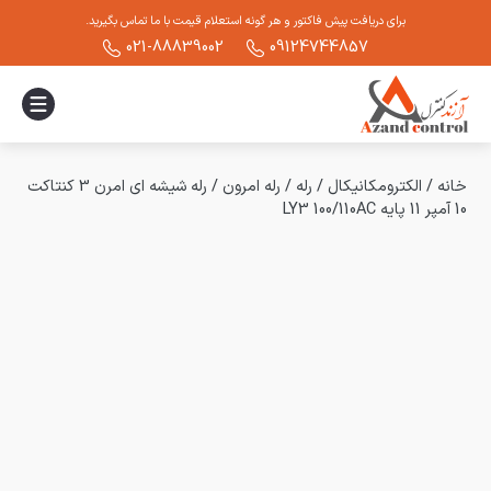
برای دریافت پیش فاکتور و هر گونه استعلام قیمت با ما تماس بگیرید.
021-88839002
09124744857
خانه
/
الکترومکانیکال
/
رله
/
رله امرون
/
رله شیشه ای امرن 3 کنتاکت
10 آمپر 11 پایه LY3 100/110AC