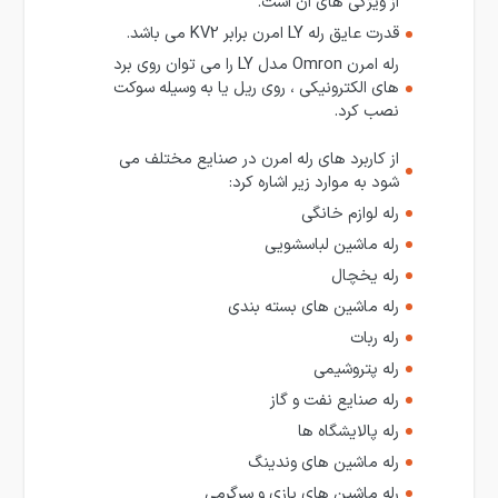
از ویژگی های آن است.
قدرت عایق رله LY امرن برابر KV2 می باشد.
رله امرن Omron مدل LY را می توان روی برد
های الکترونیکی ، روی ریل یا به وسیله سوکت
نصب کرد.
از کاربرد های رله امرن در صنایع مختلف می
شود به موارد زیر اشاره کرد:
رله لوازم خانگی
رله ماشین لباسشویی
رله یخچال
رله ماشین های بسته بندی
رله ربات
رله پتروشیمی
رله صنایع نفت و گاز
رله پالایشگاه ها
رله ماشین های وندینگ
رله ماشین های بازی و سرگرمی