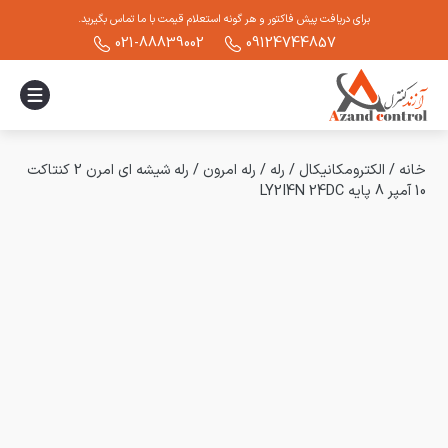
برای دریافت پیش فاکتور و هر گونه استعلام قیمت با ما تماس بگیرید.
021-88839002
09124744857
خانه
/
الکترومکانیکال
/
رله
/
رله امرون
/
رله شیشه ای امرن 2 کنتاکت
10 آمپر 8 پایه LY2I4N 24DC