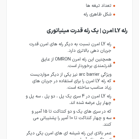
تعداد تیغه ها
شکل ظاهری رله
رله LY امرن | یک رله قدرت مینیاتوری
رله LY امرن نسبت به دیگر رله های امرن قدرت
جریان دهی بالاتری دارد.
همچنین این رله امرن OMRON از عایق
قدرتمندی برخوردار است.
ویژگی arc barrier نیز یکی از دیگر مواردیست
که رله LY امرن را برای استفاده در جریان های
زیاد مناسب ساخته است.
رله LY امرن در 4 سری یک پل ، دو پل ، سه پل و
چهار پل عرضه شده اند.
که در سری های یک و دو کنتاکت تا 15 آمپر و
سه و چهار کنتاکت تا 10 آمپر را پشتیبانی می
کنند.
عمر بالای این رله شیشه ای های امرن یکی دیگر