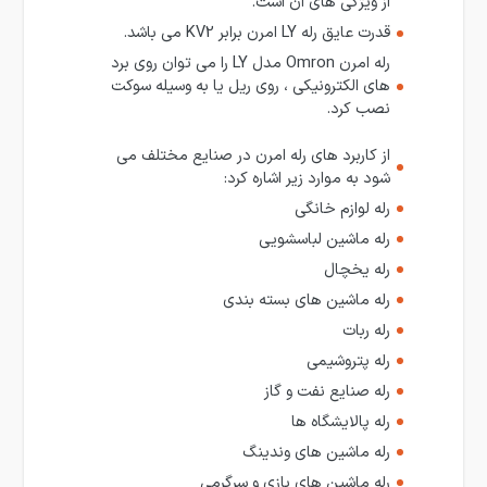
از ویژگی های آن است.
قدرت عایق رله LY امرن برابر KV2 می باشد.
رله امرن Omron مدل LY را می توان روی برد
های الکترونیکی ، روی ریل یا به وسیله سوکت
نصب کرد.
از کاربرد های رله امرن در صنایع مختلف می
شود به موارد زیر اشاره کرد:
رله لوازم خانگی
رله ماشین لباسشویی
رله یخچال
رله ماشین های بسته بندی
رله ربات
رله پتروشیمی
رله صنایع نفت و گاز
رله پالایشگاه ها
رله ماشین های وندینگ
رله ماشین های بازی و سرگرمی