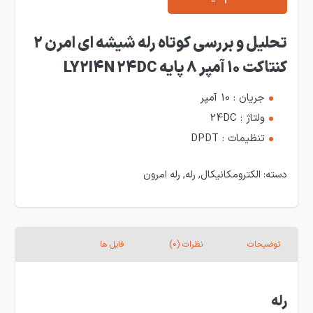
تحلیل و بررسی کوتاه رله شیشه ای امرن 2
کنتاکت 10 آمپر 8 پایه LY2I4N 24DC
جریان : 10 آمپر
ولتاژ : 24DC
تنظیمات : DPDT
دسته:
الکترومکانیکال
,
رله
,
رله امرون
توضیحات
نظرات (0)
فایل ها
رله