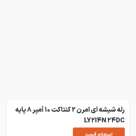
رله شیشه ای امرن 2 کنتاکت 10 آمپر 8 پایه
LY2I4N 24DC
استعلام قیمت