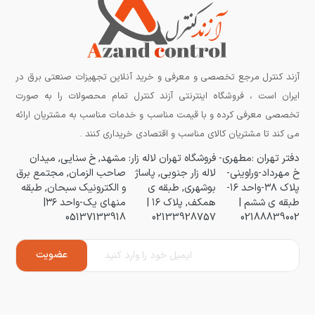
آزند کنترل مرجع تخصصی و معرفی و خرید آنلاین تجهیزات صنعتی برق در
ایران است ، فروشگاه اینترنتی آزند کنترل تمام محصولات را به صورت
تخصصی معرفی کرده و با قیمت مناسب و خدمات مناسب به مشتریان ارائه
می کند تا مشتریان کالای مناسب و اقتصادی خریداری کنند .
دفتر تهران :مطهری-
فروشگاه تهران لاله زار:
مشهد, خ سنایی, میدان
خ مهرداد-وراوینی-
لاله زار جنوبی, پاساژ
صاحب الزمان, مجتمع برق
پلاک ۳۸-واحد ۱۶-
بوشهری, طبقه ی
و الکترونیک سبحان, طبقه
طبقه ی ششم |
همکف, پلاک ۱۶ |
منهای یک-واحد ۳۶|
05137133918
02133928757
02188839002