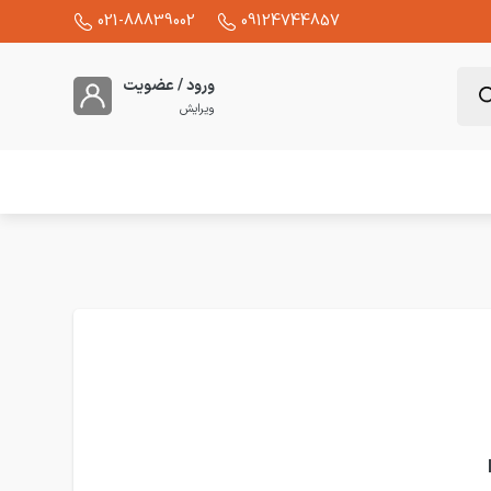
021-88839002
09124744857
ورود / عضویت
ویرایش
M