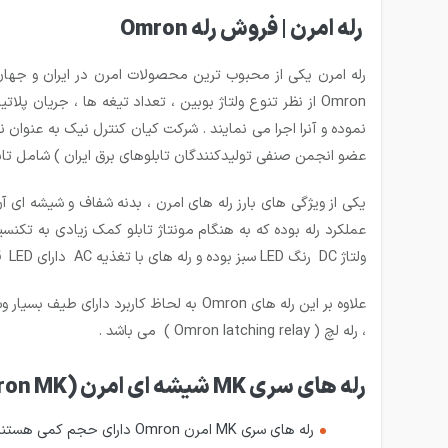
رله امرن | فروش رله Omron
رله امرن یکی از محبوب ترین محصولات امرن در ایران و جهان م
Omron از نظر تنوع ولتاژ بوبین ، تعداد تیغه ها ، جریان
عضو انجمن صنفی تولیدکنندگان تابلوهای برق ایران ) شامل تابلو 
ولتاژ DC رنگ LED سبز بوده و رله های با تغذیه AC دارای LED قرمز بوده که شناسایی آنها به هنگام کار در تابلو برق بسیار راحت می شود .
، رله لچ ( Omron latching relay ) می باشد .
رله های سری MK شیشه ای امرن (Omron MK)
رله های سری MK امرن Omron دارای حجم کمی هستند؛ و علیرغم حجم کمشان قابلیت تحمل جریان های بالا را دارند.