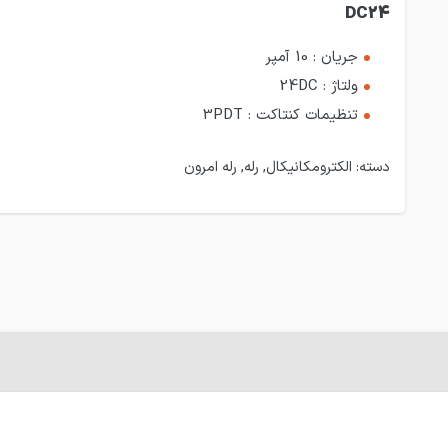
DC24
جریان : 10 آمپر
ولتاژ : 24DC
تنظیمات کنتاکت : 3PDT
دسته:
الکترومکانیکال
,
رله
,
رله امرون