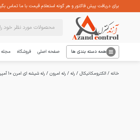
برای دریافت پیش فاکتور و هر گونه استعلام قیمت با ما تماس بگیر
Products
search
همه دسته بندی ها
صفحه اصلی
فروشگاه
مجله
خانه
/
الکترومکانیکال
/
رله
/
رله امرون
/
رله شیشه ای امرن 10 آمپر MKS3PIN DC24