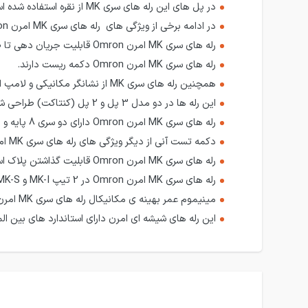
در پل های این رله های سری MK از نقره استفاده شده است که باعث شده آن ها از طول عمر بالایی برخوردار باشند .
در ادامه برخی از ویژگی های رله های سری MK امرن Omron را بررسی می کنیم:
رله های سری MK امرن Omron قابلیت جریان دهی تا 10 آمپر در تیپ های مختلف را دارا هستند.
رله های سری MK امرن Omron دکمه ریست دارند.
همچنین رله های سری MK از نشانگر مکانیکی و لامپ ال ای دی بهره می برند.
این رله ها در دو مدل 3 پل و 2 پل (کنتاکت) طراحی شده اند.
رله های سری MK امرن Omron دارای دو سری 8 پایه و 11 پایه می باشند.
دکمه تست آنی از دیگر ویژگی های رله های سری MK امرن Omron است.
رله های سری MK امرن Omron قابلیت گذاشتن پلاک اسم ( لیبل ) را ندارند.
رله های سری MK امرن Omron در 2 تیپ MK-I و MK-S عرضه شده اند که البته سری MK-I ال ای دی ندارد.
مینیموم عمر بهینه ی مکانیکال رله های سری MK امرن 10.000.000 کنتاکت است.
این رله های شیشه ای امرن دارای استاندارد های بین المللی مانند MKO , SEMKO , TUV (IEC) , UL VDE , CSA , CENELEC