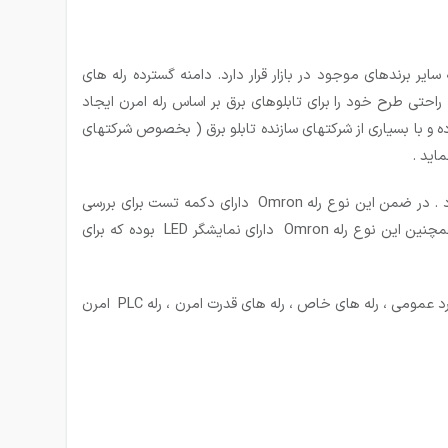
ر برندهای موجود در بازار قرار دارد. دامنه گسترده رله های
به راحتی طرح خود را برای تابلوهای برق بر اساس رله امرن ایجاد
شرکت کیان کنترل نیک به عنوان نمایندگی Omron انواع رله امرن را در کنار سایر محصولات Omron عرضه نموده و با بسیاری از شرکتهای سازنده تابلو برق ( بخصوص شرکتهای
اید .
یکی از ویژگی های بارز رله های امرن ، بدنه شفاف و شیشه ای آن بوده که به همین دلیل عملکرد کنتاکتها را به راحتی می توان مشاهده نمود . در ضمن این نوع رله Omron دارای دکمه تست برای بررسی
عملکرد رله بوده که به هنگام مونتاژ تابلو کمک زیادی به تکنسین های برق کار نموده و عملیات سیم کشی ( Wiring ) را سهل می نماید . همچنین این نوع رله Omron دارای نمایشگر LED بوده که برای
علاوه بر این رله های Omron به لحاظ کاربرد دارای طیف بسیار وسعیی بوده و شامل رله PCB ( قابل نصب روی بر مدار چاپی ) ،رله های با کاربرد عمومی ، رله های خاص ، رله های قدرت امرن ، رله PLC امرن