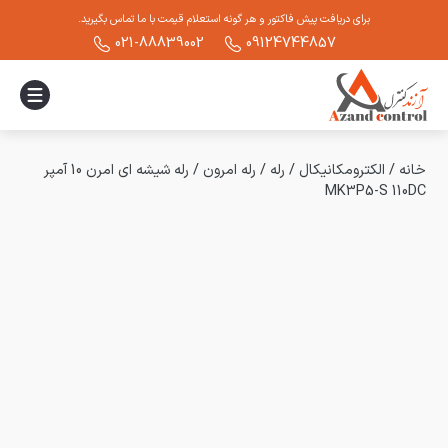
برای دریافت پیش فاکتور و هر گونه استعلام قیمت با ما تماس بگیرید.
021-88839002
09124744857
خانه
/
الکترومکانیکال
/
رله
/
رله امرون
/
رله شیشه ای امرن 10 آمپر
MK3P5-S 110DC