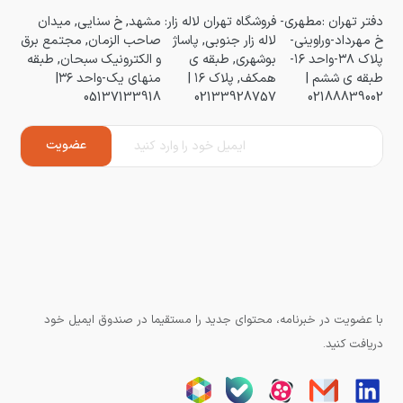
دفتر تهران :مطهری-
فروشگاه تهران لاله زار:
مشهد, خ سنایی, میدان
خ مهرداد-وراوینی-
لاله زار جنوبی, پاساژ
صاحب الزمان, مجتمع برق
پلاک ۳۸-واحد ۱۶-
بوشهری, طبقه ی
و الکترونیک سبحان, طبقه
طبقه ی ششم |
همکف, پلاک ۱۶ |
منهای یک-واحد ۳۶|
05137133918
02133928757
02188839002
با عضویت در خبرنامه، محتوای جدید را مستقیما در صندوق ایمیل خود
دریافت کنید.