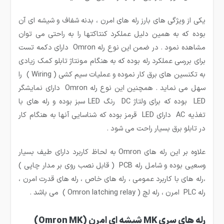
یکی از ویژگی های بارز رله های امرن ، بدنه شفاف و شیشه ای آن
بوده که به همین دلیل عملکرد کنتاکتها را به راحتی می توان
مشاهده نمود . در ضمن این نوع رله Omron دارای دکمه تست
برای بررسی عملکرد رله بوده که به هنگام مونتاژ تابلو کمک زیادی
به تکنسین های برق کار نموده و عملیات سیم کشی ( Wiring ) را
سهل می نماید . همچنین این نوع رله Omron دارای نمایشگر
LED بوده که برای ولتاژ DC رنگ LED سبز بوده و رله های با
تغذیه AC دارای LED قرمز بوده که شناسایی آنها به هنگام کار
در تابلو برق بسیار راحت می شود .
علاوه بر این رله های Omron به لحاظ کاربرد دارای طیف بسیار
وسعیی بوده و شامل رله PCB ( قابل نصب روی بر مدار چاپی )
،رله های با کاربرد عمومی ، رله های خاص ، رله های قدرت امرن ،
رله PLC امرن ، رله لچ ( Omron latching relay ) می باشد .
رله های سری MK شیشه ای امرن (Omron MK)