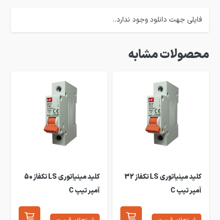
فایلی جهت دانلود وجود ندارد..
محصولات مشابه
کلید مینیاتوری LS تکفاز 32
کلید مینیاتوری LS تکفاز 50
آمپر تیپ C
آمپر تیپ C