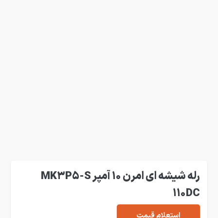
رله شیشه ای امرن 10 آمپر MK3P5-S
110DC
استعلام قیمت