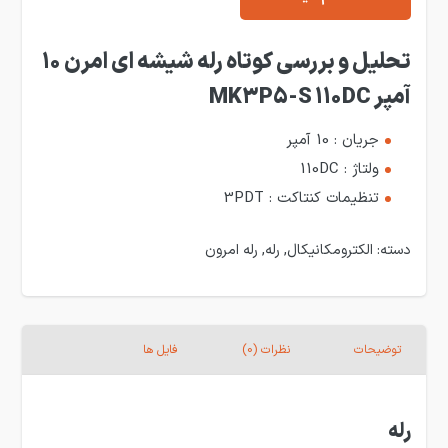
تحلیل و بررسی کوتاه رله شیشه ای امرن 10
آمپر MK3P5-S 110DC
جریان : 10 آمپر
ولتاژ : 110DC
تنظیمات کنتاکت : 3PDT
دسته:
الکترومکانیکال
,
رله
,
رله امرون
توضیحات
نظرات (0)
فایل ها
رله