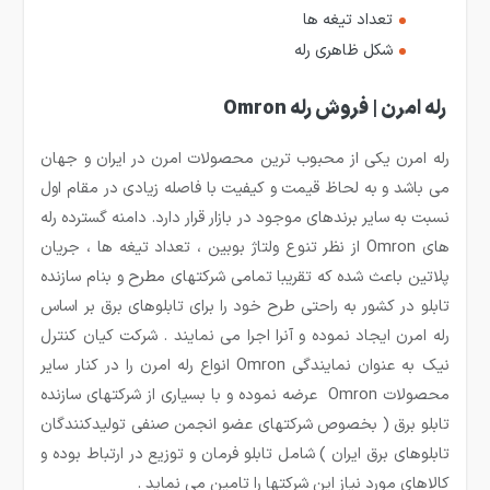
تعداد تیغه ها
شکل ظاهری رله
رله امرن | فروش رله Omron
رله امرن یکی از محبوب ترین محصولات امرن در ایران و جهان
می باشد و به لحاظ قیمت و کیفیت با فاصله زیادی در مقام اول
نسبت به سایر برندهای موجود در بازار قرار دارد. دامنه گسترده رله
های Omron از نظر تنوع ولتاژ بوبین ، تعداد تیغه ها ، جریان
پلاتین باعث شده که تقریبا تمامی شرکتهای مطرح و بنام سازنده
تابلو در کشور به راحتی طرح خود را برای تابلوهای برق بر اساس
رله امرن ایجاد نموده و آنرا اجرا می نمایند . شرکت کیان کنترل
نیک به عنوان نمایندگی Omron انواع رله امرن را در کنار سایر
محصولات Omron عرضه نموده و با بسیاری از شرکتهای سازنده
تابلو برق ( بخصوص شرکتهای عضو انجمن صنفی تولیدکنندگان
تابلوهای برق ایران ) شامل تابلو فرمان و توزیع در ارتباط بوده و
کالاهای مورد نیاز این شرکتها را تامین می نماید .