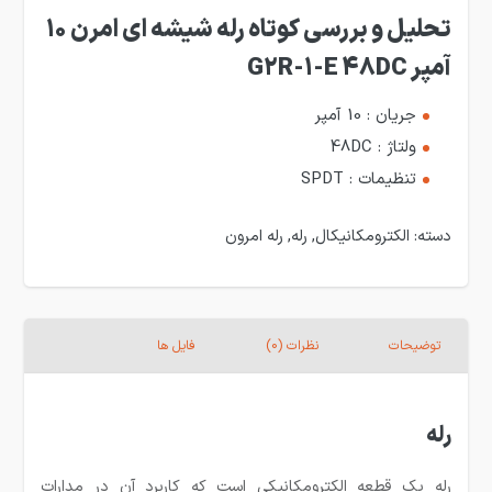
تحلیل و بررسی کوتاه رله شیشه ای امرن 10
آمپر G2R-1-E 48DC
جریان : 10 آمپر
ولتاژ : 48DC
تنظیمات : SPDT
دسته:
الکترومکانیکال
,
رله
,
رله امرون
توضیحات
نظرات (0)
فایل ها
رله
رله یک قطعه الکترومکانیکی است که کاربرد آن در مدارات