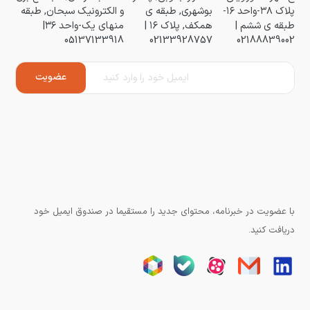
پلاک ۳۸-واحد ۱۶-
بوشهری, طبقه ی
و الکترونیک سبحان, طبقه
طبقه ی ششم |
همکف, پلاک ۱۶ |
منهای یک-واحد ۳۶|
05137133918
02133928757
02188839002
با عضویت در خبرنامه، محتوای جدید را مستقیما در صندوق ایمیل خود
دریافت کنید.