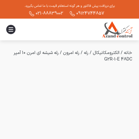
برای دریافت پیش فاکتور و هر گونه استعلام قیمت با ما تماس بگیرید.
021-88839002
09124744857
خانه
/
الکترومکانیکال
/
رله
/
رله امرون
/
رله شیشه ای امرن 10 آمپر
G2R-1-E 48DC