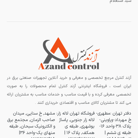
سبد استعلام
آزند کنترل مرجع تخصصی و معرفی و خرید آنلاین تجهیزات صنعتی برق در
ایران است ، فروشگاه اینترنتی آزند کنترل تمام محصولات را به صورت
تخصصی معرفی کرده و با قیمت مناسب و خدمات مناسب به مشتریان ارائه
می کند تا مشتریان کالای مناسب و اقتصادی خریداری کنند .
دفتر تهران :مطهری-
فروشگاه تهران لاله زار:
مشهد, خ سنایی, میدان
خ مهرداد-وراوینی-
لاله زار جنوبی, پاساژ
صاحب الزمان, مجتمع برق
پلاک ۳۸-واحد ۱۶-
بوشهری, طبقه ی
و الکترونیک سبحان, طبقه
طبقه ی ششم |
همکف, پلاک ۱۶ |
منهای یک-واحد ۳۶|