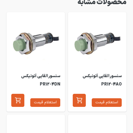
محصولات مشابه
سنسور القایی آتونیکس
سنسور القایی آتونیکس
PR12-4DN
PR12-4AO
استعلام قیمت
استعلام قیمت