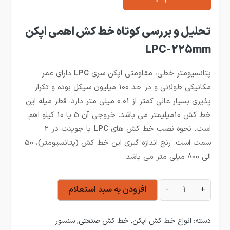
تحلیل و بررسی کوتاه خط کش اهمی اپکن
LPC-225mm
پتانسیومتر خطی، مقاومتی اپکن سری
LPC
دارای عمر
مکانیکی طولانی و در حد 100 میلیون سیکل بوده و تکرار
پذیری بسیار عالی کمتر از 0.01 میلی متر دارد. قطر میله این
خط کش 10میلیمتر می باشد. خروجی آن 5 یا 10 کیلو اهم
است. نحوه نصب خط کش های
LPC
با جوینت در 2
سمت است. رنج اندازه گیری این خط کش (پتانسیومتر)، 50
الی 800 میلی متر می باشد.
خط کش اهمی 225 میلی متر اپکن LPC-225mm عدد
+
-
افزودن به سبد استعلام
دسته:
انواع خط کش اپکن
,
خط کش صنعتی
,
سنسور