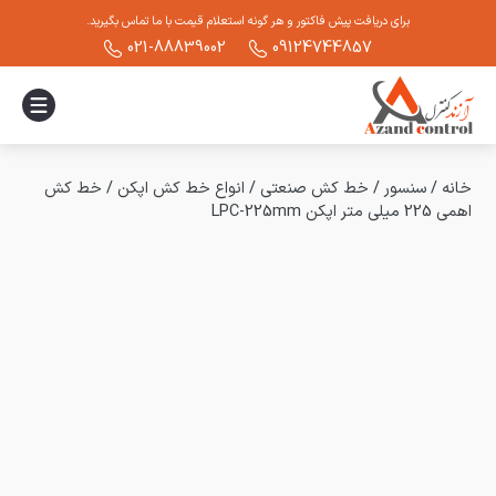
برای دریافت پیش فاکتور و هر گونه استعلام قیمت با ما تماس بگیرید.
021-88839002
09124744857
خانه
/
سنسور
/
خط کش صنعتی
/
انواع خط کش اپکن
/
خط کش
اهمی 225 میلی متر اپکن LPC-225mm