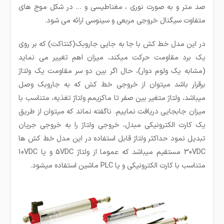
صد متر و به صورت نوری ، مغناطیسی و … در شکل موج های
متفاوت سیگنال خروجی مربعی و سینوسی ارائه می شود.
در این مدل خط کش با جا به جایی جاروبک(کنتاکت) که بر روی
یک برد مقاومت حرکت میکند، میزان اهم تغییر می نماید
(مشابه یک ولوم دوار)، حال اگر بین دو سر مقاومت یک ولتاژ
برقرار باشد میتوان از خروجی خط کش که به جاروبک وصل
میباشد، ولتاژ متغیر بین صفر تا ماکزیمم ولتاژ تغذیه، متناسب با
میزان جابجایی دریافت نماییم. ناگفته نماند که میتوان از طریق
یک کارت الکترونیکی مبدل، خروجی ولتاژ را به خروجی جریان
تبدیل نمود حداکثر ولتاژ قابل استفاده در این مدل خط کش ها
30VDC مستقیم میباشد که عموما از ولتاژ 5VDC و یا 10VDC
متناسب با کارت الکترونیکی و یا PLC ماشین استفاده میشود.