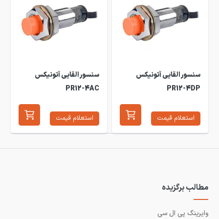
سنسور القایی آتونیکس
سنسور القایی آتونیکس
PR12-4AC
PR12-4DP
استعلام قیمت
استعلام قیمت
مطالب برگزیده
وایرینگ پی ال سی