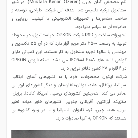
نام مصطفی کنان اوزرن (Mustafa Kenan Özeren)، در شهر
استانبول ترکیه تاسیس شد. هدف این شرکت، طراحی، توسعه و
ساخت سنسورها و تجهیزات الکترونیکی با کیفیت اروپایی و
صادرات آن به سراسر دنیا بود.
تجهیزات ساخت و R&D شرکت OPKON، در استانبول، در محوطه
تولید به وسعت 2500 متر مربع قرار دارد که در آن 55 تکنسین و
مهندس با سالها تجربه مشغول به کار هستند. این کمپانی دارای
گواهی نامه های ISO9001-2008 می باشد. شبکه فروش OPKON
در 6 قاره و 28 کشور دفاتر توزیع دارد.
شرکت اپکون محصولات خود را به کشورهای آلمان، ایتالیا،
اسپانیا، پرتغال، هلند، یونان،بلغارستان و دیگر کشورهای اروپایی
صادر می کند. همچنین کشورهای روسیه، امریکا، کانادا، برزیل،
مکزیک، آرژانتین، آفریقای جنوبی، کشورهای خاور میانه نظیر
ایران، هند، چین، کره، تایوان، استرالیا و … در زمره کشورهایی
هستند که OPKON به آنها صادرات دارد.