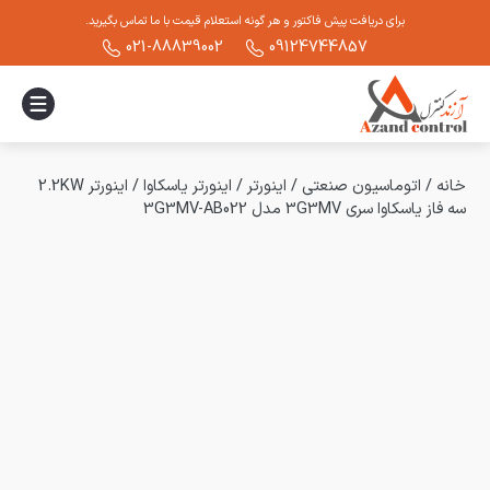
برای دریافت پیش فاکتور و هر گونه استعلام قیمت با ما تماس بگیرید.
021-88839002
09124744857
خانه
/
اتوماسیون صنعتی
/
اینورتر
/
اینورتر یاسکاوا
/
اینورتر 2.2KW
سه فاز یاسکاوا سری 3G3MV مدل 3G3MV-AB022