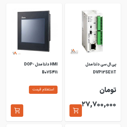
پی ال سی دلتا مدل
HMI دلتا مدل DOP-
B07S411
DVP12SE11T
تومان
استعلام قیمت
27,700,000