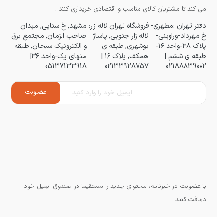
می کند تا مشتریان کالای مناسب و اقتصادی خریداری کنند .
دفتر تهران :مطهری-
فروشگاه تهران لاله زار:
مشهد, خ سنایی, میدان
خ مهرداد-وراوینی-
لاله زار جنوبی, پاساژ
صاحب الزمان, مجتمع برق
پلاک ۳۸-واحد ۱۶-
بوشهری, طبقه ی
و الکترونیک سبحان, طبقه
طبقه ی ششم |
همکف, پلاک ۱۶ |
منهای یک-واحد ۳۶|
05137133918
02133928757
02188839002
با عضویت در خبرنامه، محتوای جدید را مستقیما در صندوق ایمیل خود
دریافت کنید.