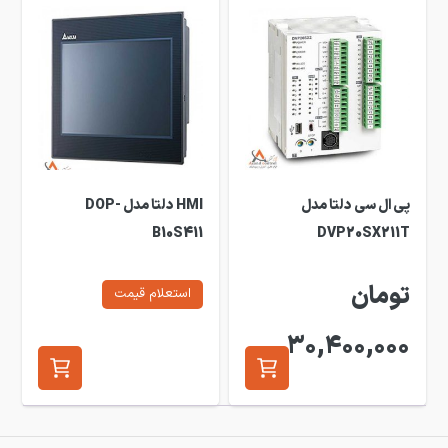
پی ال سی دلتا مدل
HMI دلتا مدل DOP-
B10S411
DVP20SX211T
تومان
استعلام قیمت
30,400,000