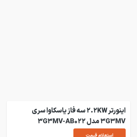
اینورتر 2.2KW سه فاز یاسکاوا سری
3G3MV مدل 3G3MV-AB022
استعلام قیمت